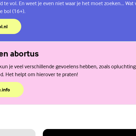
d te vol. En weet je even niet waar je het moet zoeken... Wat 
e bol (16+).
l.nl
e vel met 'In je bol'
en abortus
kun je veel verschillende gevoelens hebben, zoals opluchtin
ld. Het helpt om hierover te praten!
.info
een abortus