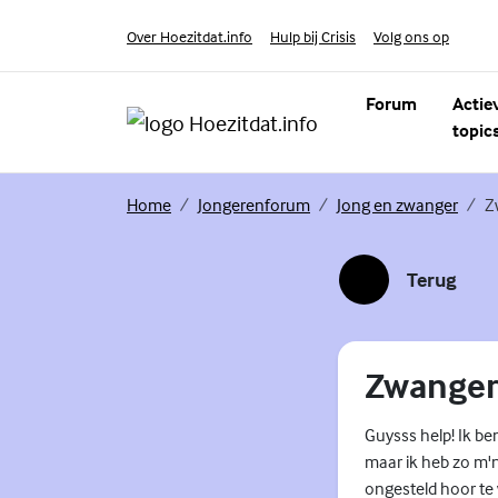
Skip to content
Volg ons op
Over Hoezitdat.info
Hulp bij Crisis
Instagram
Forum
Actie
topic
Home
Jongerenforum
Jong en zwanger
Z
Terug
Zwanger
Guysss help! Ik ben
maar ik heb zo m'n 
ongesteld hoor te