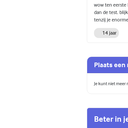
wow ten eerste
dan de test. bli
tenzij je enorme 
14 jaar
Plaats een 
Je kunt niet meer
Beter in j