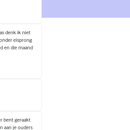
as denk ik niet
 zonder eisprong
oed en die maand
r bent geraakt
en aan je ouders