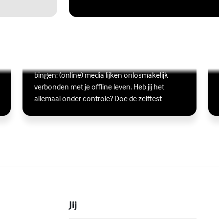
Ben jij digitaal in balans?
Scrollen, liken, appen, swipen, gamen en
Lees meer over Ben jij digitaal in balans?
Lee
bingen: (online) media lijken onlosmakelijk
verbonden met je offline leven. Heb jij het
allemaal onder controle? Doe de zelftest
Jij