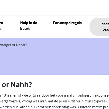
ve
Hulp in de
Forumspelregels
Plaat
s
buurt
vra
wanger or Nahh?
 or Nahh?
 13 jaar en slik de pil (waardoor het voor mij al vrij onlogisch lijkt o
erge twijfels) vrijdag was mijn laatste pil en ik zit nu in mijn stopweek
 worden dus. Alleen nu komt het: donderdag was ik uiteten met mijn