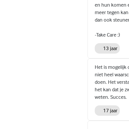
en hun komen er
meer tegen kan 
dan ook steunen
-Take Care :)
13 jaar
Het is mogelijk 
niet heel waarsch
doen. Het versta
het kan dat je 
weten. Succes.
17 jaar