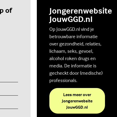
p of
Jongerenwebsite
JouwGGD.nl
Op JouwGGD.nl vind je
betrouwbare informatie
over gezondheid, relaties,
lichaam, seks, gevoel,
alcohol roken drugs en
media. De informatie is
gecheckt door (medische)
professionals.
Lees meer over
Jongerenwebsite
JouwGGD.nl