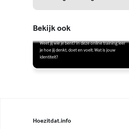
Bekijk ook
Online zelfhulptraining - Wie ben
ik?
Lees meer over Online zelfhulptraining - Wie ben ik?
Weet jij wie je bent? In deze online training leer
je hoe jij denkt, doet en voelt. Wat is jouw
identiteit?
Hoezitdat.info