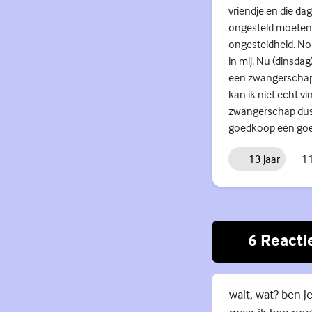
vriendje en die dag
ongesteld moeten wo
ongesteldheid. Nou
in mij. Nu (dinsda
een zwangerschap. 
kan ik niet echt 
zwangerschap dus d
goedkoop een goed
13 jaar
11
6 Reacti
wait, wat? ben j