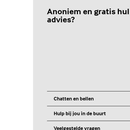
Anoniem en gratis hul
advies?
Chatten en bellen
Hulp bij jou in de buurt
Veelgestelde vragen