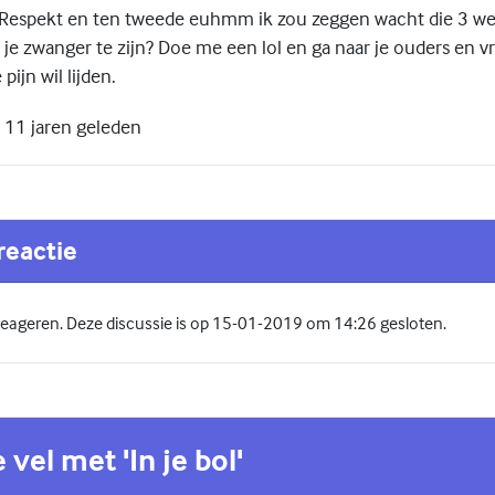
 Respekt en ten tweede euhmm ik zou zeggen wacht die 3 we
jk je zwanger te zijn? Doe me een lol en ga naar je ouders en 
pijn wil lijden.
11 jaren geleden
reactie
 reageren. Deze discussie is op 15-01-2019 om 14:26 gesloten.
e vel met 'In je bol'