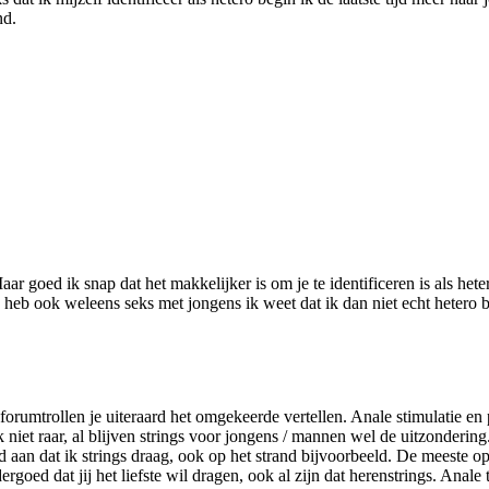
nd.
goed ik snap dat het makkelijker is om je te identificeren is als hetero 
 Ik heb ook weleens seks met jongens ik weet dat ik dan niet echt hetero
 & forumtrollen je uiteraard het omgekeerde vertellen. Anale stimulatie e
ook niet raar, al blijven strings voor jongens / mannen wel de uitzonderi
aan dat ik strings draag, ook op het strand bijvoorbeeld. De meeste o
goed dat jij het liefste wil dragen, ook al zijn dat herenstrings. Anale 