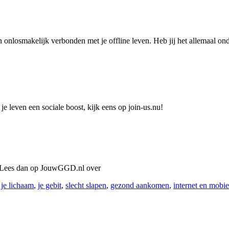
 onlosmakelijk verbonden met je offline leven. Heb jij het allemaal ond
je leven een sociale boost, kijk eens op join-us.nu!
e? Lees dan op JouwGGD.nl over
,
je lichaam
,
je gebit
,
slecht slapen
,
gezond aankomen
,
internet en mobie