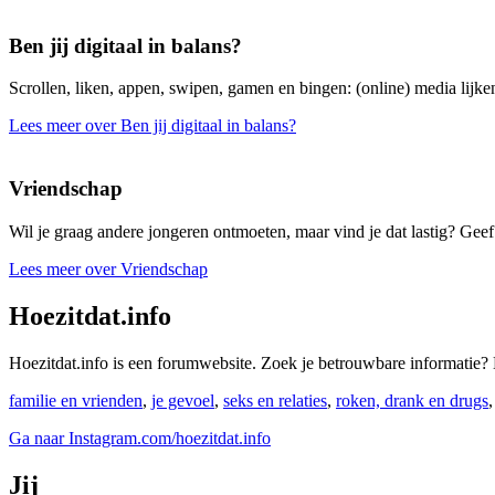
Ben jij digitaal in balans?
Scrollen, liken, appen, swipen, gamen en bingen: (online) media lijken
Lees meer over Ben jij digitaal in balans?
Vriendschap
Wil je graag andere jongeren ontmoeten, maar vind je dat lastig? Geef 
Lees meer over Vriendschap
Hoezitdat.info
Hoezitdat.info is een forumwebsite. Zoek je betrouwbare informati
familie en vrienden
,
je gevoel
,
seks en relaties
,
roken, drank en drugs
Ga naar Instagram.com/hoezitdat.info
Jij