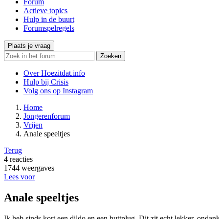
Forum
Actieve topics
Hulp in de buurt
Forumspelregels
Plaats je vraag
Zoeken
Over Hoezitdat.info
Hulp bij Crisis
Volg ons op
Instagram
Home
Jongerenforum
Vrijen
Anale speeltjes
Terug
4
reacties
1744
weergaves
Lees voor
Anale speeltjes
Ik heb sinds kort een dildo en een buttplug. Dit zit echt lekker, ondan