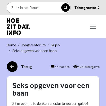
Skip to content
Tekstgrootte
Zoeken
(Externe link)
(Externe link)
(Externe link)
Home
Jongerenforum
Vrijen
Seks opgeven voor een baan
Terug
44
reacties
4258
weergaves
(Externe link)
Seks opgeven voor een
baan
Zit er over na te denken priester te worden geloof