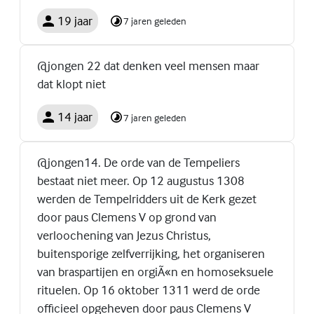
19 jaar
7 jaren geleden
@jongen 22 dat denken veel mensen maar
dat klopt niet
14 jaar
7 jaren geleden
@jongen14. De orde van de Tempeliers
bestaat niet meer. Op 12 augustus 1308
werden de Tempelridders uit de Kerk gezet
door paus Clemens V op grond van
verloochening van Jezus Christus,
buitensporige zelfverrijking, het organiseren
van braspartijen en orgiÃ«n en homoseksuele
rituelen. Op 16 oktober 1311 werd de orde
officieel opgeheven door paus Clemens V