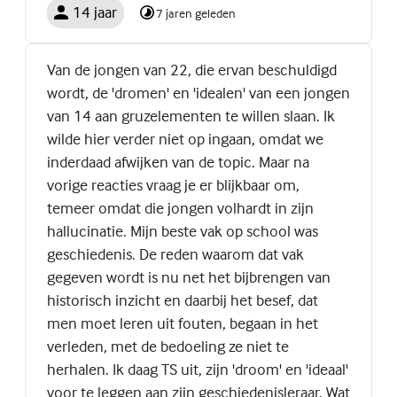
14 jaar
7 jaren geleden
Van de jongen van 22, die ervan beschuldigd
wordt, de 'dromen' en 'idealen' van een jongen
van 14 aan gruzelementen te willen slaan. Ik
wilde hier verder niet op ingaan, omdat we
inderdaad afwijken van de topic. Maar na
vorige reacties vraag je er blijkbaar om,
temeer omdat die jongen volhardt in zijn
hallucinatie. Mijn beste vak op school was
geschiedenis. De reden waarom dat vak
gegeven wordt is nu net het bijbrengen van
historisch inzicht en daarbij het besef, dat
men moet leren uit fouten, begaan in het
verleden, met de bedoeling ze niet te
herhalen. Ik daag TS uit, zijn 'droom' en 'ideaal'
voor te leggen aan zijn geschiedenisleraar. Wat