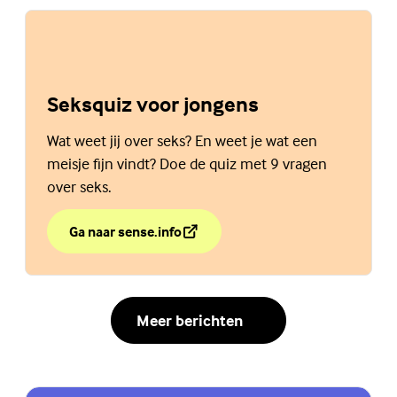
Seksquiz voor jongens
Wat weet jij over seks? En weet je wat een
meisje fijn vindt? Doe de quiz met 9 vragen
over seks.
Ga naar sense.info
over Seksquiz voor jongens
(Externe link)
Meer berichten