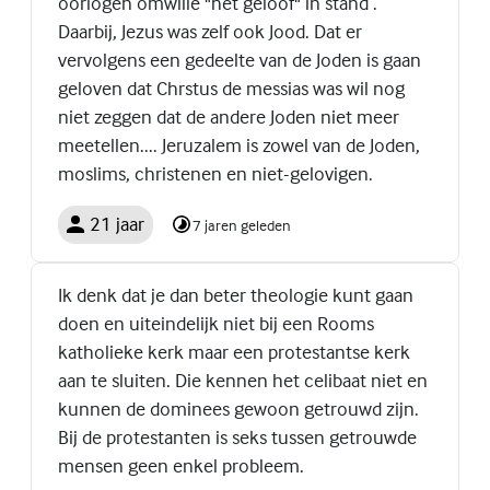
oorlogen omwille "het geloof" in stand .
Daarbij, Jezus was zelf ook Jood. Dat er
vervolgens een gedeelte van de Joden is gaan
geloven dat Chrstus de messias was wil nog
niet zeggen dat de andere Joden niet meer
meetellen.... Jeruzalem is zowel van de Joden,
moslims, christenen en niet-gelovigen.
21 jaar
7 jaren geleden
Ik denk dat je dan beter theologie kunt gaan
doen en uiteindelijk niet bij een Rooms
katholieke kerk maar een protestantse kerk
aan te sluiten. Die kennen het celibaat niet en
kunnen de dominees gewoon getrouwd zijn.
Bij de protestanten is seks tussen getrouwde
mensen geen enkel probleem.