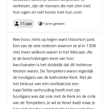
verkiezen ,zijn de mensen die niet zien met
hun ogen en niet horen met hun oren
15 jaar
7 jaren geleden
Nee hoor, niets op tegen want historisch juist.
Een van de vele redenen waarom ze al in 1308
niet meer welkom waren in het Vaticaan. Als
je de beschrijvingen leest van hun
bacchanalen is het duidelijk dat dit heidense
feesten waren. De Tempeliers waren eigenlijk
de hooligans van de katholieke Kerk. Net als
het bestuur van een voetbalclub een
haat/liefde verhouding heeft met zijn
hooligans was dat ook met de Kerk en de orde
van de Tempeliers. Je wil ze liever kwijt maar je
kan niet zonder want het zijn je trouwste fans