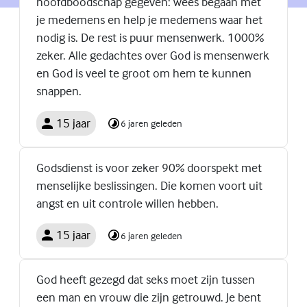
hoofdboodschap gegeven: wees begaan met
je medemens en help je medemens waar het
nodig is. De rest is puur mensenwerk. 1000%
zeker. Alle gedachtes over God is mensenwerk
en God is veel te groot om hem te kunnen
snappen.
15 jaar
6 jaren geleden
Godsdienst is voor zeker 90% doorspekt met
menselijke beslissingen. Die komen voort uit
angst en uit controle willen hebben.
15 jaar
6 jaren geleden
God heeft gezegd dat seks moet zijn tussen
een man en vrouw die zijn getrouwd. Je bent