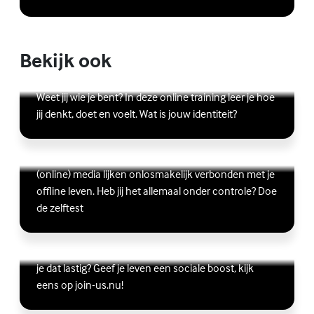
Bekijk ook
Online zelfhulptraining - Wie ben ik?
Lees meer over Online zelfhulptraining - Wie ben ik?
(Externe link)
Weet jij wie je bent? In deze online training leer je hoe
jij denkt, doet en voelt. Wat is jouw identiteit?
Ben jij digitaal in balans?
Scrollen, liken, appen, swipen, gamen en bingen:
Lees meer over Ben jij digitaal in balans?
(Externe link)
(online) media lijken onlosmakelijk verbonden met je
offline leven. Heb jij het allemaal onder controle? Doe
de zelftest
Vriendschap
Wil je graag andere jongeren ontmoeten, maar vind
Lees meer over Vriendschap
(Externe link)
je dat lastig? Geef je leven een sociale boost, kijk
eens op join-us.nu!