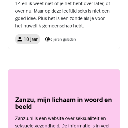
14 en ik weet niet of je het hebt over later, of
over nu. Maar op deze leeftijd seks is niet een
goed idee. Plus het is een zonde als je voor
het huwelijk gemeenschap hebt.
18 jaar
6 jaren geleden
Zanzu, mijn lichaam in woord en
beeld
Zanzu.nl is een website over seksualiteit en
seksuele gezondheid. De informatie is in veel