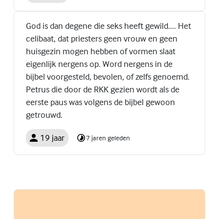
God is dan degene die seks heeft gewild.... Het
celibaat, dat priesters geen vrouw en geen
huisgezin mogen hebben of vormen slaat
eigenlijk nergens op. Word nergens in de
bijbel voorgesteld, bevolen, of zelfs genoemd.
Petrus die door de RKK gezien wordt als de
eerste paus was volgens de bijbel gewoon
getrouwd.
19 jaar
7 jaren geleden