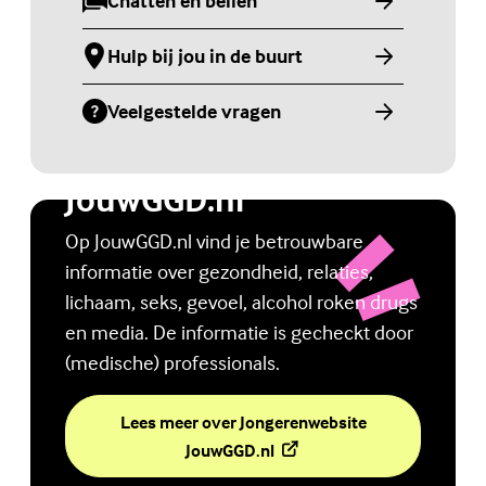
Chatten en bellen
(Externe link)
Hulp bij jou in de buurt
(Externe link)
Veelgestelde vragen
(Externe link)
Jongerenwebsite
JouwGGD.nl
Op JouwGGD.nl vind je betrouwbare
informatie over gezondheid, relaties,
lichaam, seks, gevoel, alcohol roken drugs
en media. De informatie is gecheckt door
(medische) professionals.
Lees meer over Jongerenwebsite
(Externe link)
JouwGGD.nl