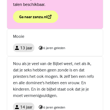
talen beschikbaar.
Ga naar zanzu.nl
over Zanzu, mijn lichaam in woord en beeld
(Externe link)
Mooie
13 jaar
6 jaren geleden
Nou als je veel van de Bijbel weet, net als ik,
dat je seks hebben geen zonde is en dat
priesters het ook mogen. Ik zelf ben een refo
en alle dominee's hebben een vrouw. En
kinderen. En in de bijbel staat ook dat je je
moet vermenigvuldigen.
14 jaar
6 jaren geleden