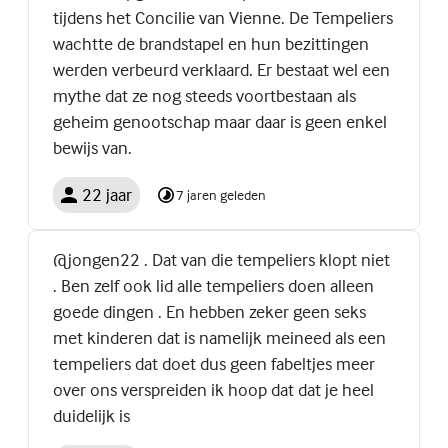
tijdens het Concilie van Vienne. De Tempeliers
wachtte de brandstapel en hun bezittingen
werden verbeurd verklaard. Er bestaat wel een
mythe dat ze nog steeds voortbestaan als
geheim genootschap maar daar is geen enkel
bewijs van.
22 jaar
7 jaren geleden
@jongen22 . Dat van die tempeliers klopt niet
. Ben zelf ook lid alle tempeliers doen alleen
goede dingen . En hebben zeker geen seks
met kinderen dat is namelijk meineed als een
tempeliers dat doet dus geen fabeltjes meer
over ons verspreiden ik hoop dat dat je heel
duidelijk is