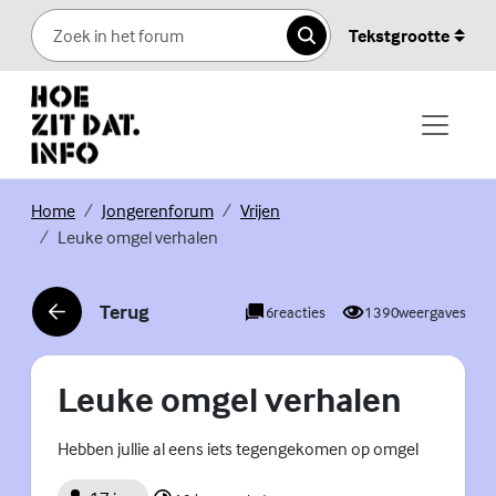
Skip to content
Tekstgrootte
Zoeken
(Externe link)
(Externe link)
(Externe link)
Home
Jongerenforum
Vrijen
Leuke omgel verhalen
Terug
6
reacties
1390
weergaves
(Externe link)
Leuke omgel verhalen
Hebben jullie al eens iets tegengekomen op omgel