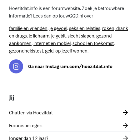
Hoezitdat.info is een forumwebsite. Zoek je betrouwbare
informatie? Lees dan op JouwGGD.nl over
familie en vrienden
,
je gevoel
,
seks en relaties
,
roken, drank
en drugs
,
je lichaam
,
je gebit
,
slecht slapen
,
gezond
aankomen
,
internet en mobiel
,
school en toekomst
,
gezondheidstest
,
geld
,
op jezelf wonen
.
Ga naar Instagram.com/hoezitdat.info
Jij
Chatten via Hoezitdat
Forumspelregels
Jonger dan 12 jaar?