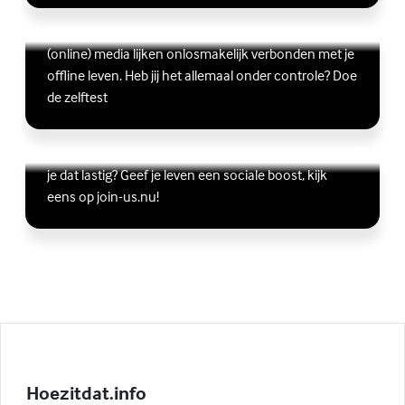
Ben jij digitaal in balans?
Scrollen, liken, appen, swipen, gamen en bingen:
Lees meer over Ben jij digitaal in balans?
(Externe link)
(online) media lijken onlosmakelijk verbonden met je
offline leven. Heb jij het allemaal onder controle? Doe
de zelftest
Vriendschap
Wil je graag andere jongeren ontmoeten, maar vind
Lees meer over Vriendschap
(Externe link)
je dat lastig? Geef je leven een sociale boost, kijk
eens op join-us.nu!
Hoezitdat.info