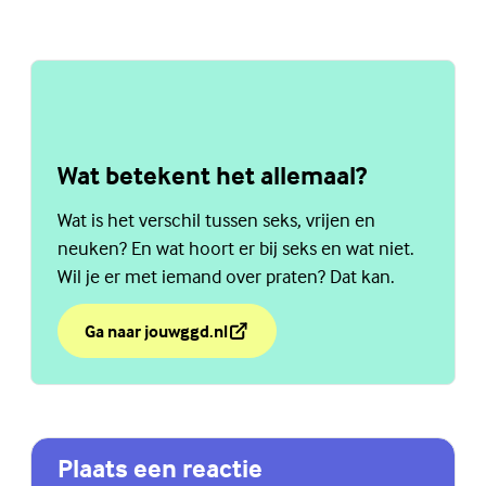
Wat betekent het allemaal?
Wat is het verschil tussen seks, vrijen en
neuken? En wat hoort er bij seks en wat niet.
Wil je er met iemand over praten? Dat kan.
Ga naar jouwggd.nl
over Wat betekent het allemaal?
(Externe link)
Plaats een reactie