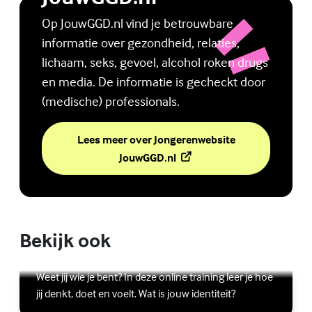
Op JouwGGD.nl vind je betrouwbare
informatie over gezondheid, relaties,
lichaam, seks, gevoel, alcohol roken drugs
en media. De informatie is gecheckt door
(medische) professionals.
Lees meer over Jongerenwebsite
(Externe link)
JouwGGD.nl
Bekijk ook
Online zelfhulptraining - Wie ben ik?
Lees meer over Online zelfhulptraining - Wie ben ik?
(Externe link)
Weet jij wie je bent? In deze online training leer je hoe
jij denkt, doet en voelt. Wat is jouw identiteit?