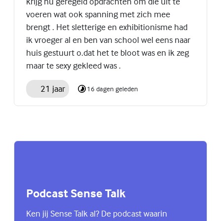
krijg nu geregeld opdrachten om die uit te
voeren wat ook spanning met zich mee
brengt . Het sletterige en exhibitionisme had
ik vroeger al en ben van school wel eens naar
huis gestuurt o.dat het te bloot was en ik zeg
maar te sexy gekleed was .
21 jaar
16 dagen geleden
Podcast Sense Talk
Ken jij Sense Talk al? De podcast waarin