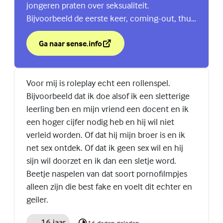
jongeren praten over seksualiteit.
Bijvoorbeeld de eerste keer, coming-out, thuis
praten over seks en nog veel meer. Ga naar
sense.info.
Ga naar sense.info
over Podcast Sense Talk
(Externe link)
Voor mij is roleplay echt een rollenspel.
Bijvoorbeeld dat ik doe alsof ik een sletterige
leerling ben en mijn vriend een docent en ik
een hoger cijfer nodig heb en hij wil niet
verleid worden. Of dat hij mijn broer is en ik
net sex ontdek. Of dat ik geen sex wil en hij
sijn wil doorzet en ik dan een sletje word.
Beetje naspelen van dat soort pornofilmpjes
alleen zijn die best fake en voelt dit echter en
geiler.
16 jaar
16 dagen geleden