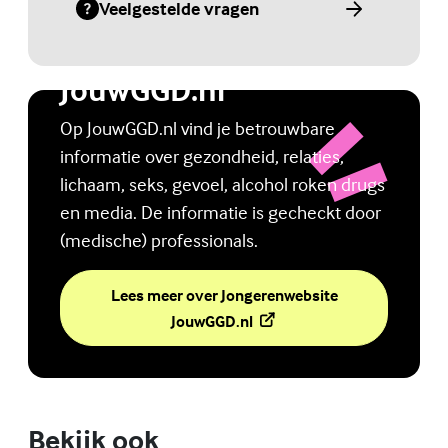
Veelgestelde vragen
(Externe link)
Jongerenwebsite
JouwGGD.nl
Op JouwGGD.nl vind je betrouwbare
informatie over gezondheid, relaties,
lichaam, seks, gevoel, alcohol roken drugs
en media. De informatie is gecheckt door
(medische) professionals.
Lees meer over Jongerenwebsite
(Externe link)
JouwGGD.nl
Bekijk ook
Online zelfhulptraining - Wie ben ik?