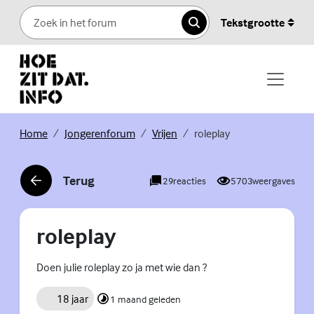
Skip to content
Tekstgrootte
Zoeken
(Externe link)
(Externe link)
(Externe link)
Home
Jongerenforum
Vrijen
roleplay
Terug
29
reacties
5703
weergaves
(Externe link)
roleplay
Doen julie roleplay zo ja met wie dan ?
18 jaar
1 maand geleden