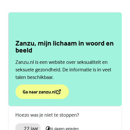
Zanzu, mijn lichaam in woord en
beeld
Zanzu.nl is een website over seksualiteit en
seksuele gezondheid. De informatie is in veel
talen beschikbaar.
Ga naar zanzu.nl
over Zanzu, mijn lichaam in woord en beeld
(Externe link)
Hoezo was je niet te stoppen?
22 jaar
6 dagen geleden