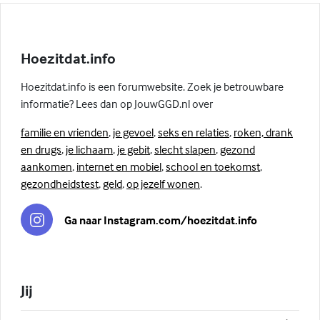
Hoezitdat.info
Hoezitdat.info is een forumwebsite. Zoek je betrouwbare
informatie? Lees dan op JouwGGD.nl over
familie en vrienden
,
je gevoel
,
seks en relaties
,
roken, drank
en drugs
,
je lichaam
,
je gebit
,
slecht slapen
,
gezond
aankomen
,
internet en mobiel
,
school en toekomst
,
gezondheidstest
,
geld
,
op jezelf wonen
.
Ga naar Instagram.com/hoezitdat.info
Jij