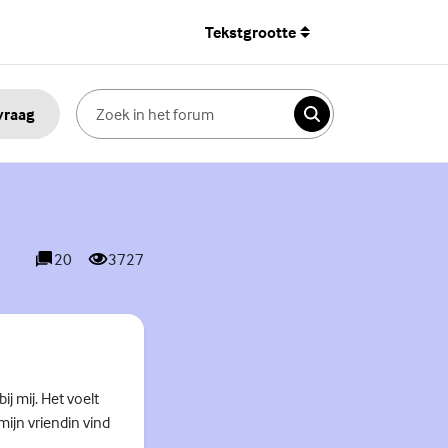
Tekstgrootte
 vraag
Zoeken
20
3727
reacties
weergaves
ij mij. Het voelt
mijn vriendin vind