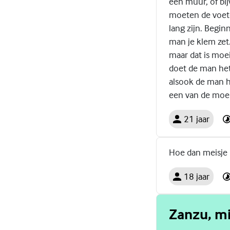
een muur, of bi
moeten de voeten
lang zijn. Begi
man je klem zet
maar dat is moei
doet de man het 
alsook de man he
een van de moeil
21 jaar
Hoe dan meisje 2
18 jaar
Zanzu, mi