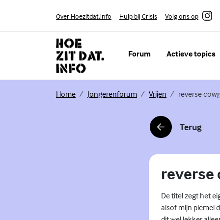
Skip to content
Volg ons op
Over Hoezitdat.info
Hulp bij Crisis
Instagram
Forum
Actieve topics
(Externe link)
(Externe link)
(Externe link)
Home
Jongerenforum
Vrijen
reverse cowgi
Terug
(Externe link)
reverse 
De titel zegt het ei
alsof mijn piemel d
dit wel lekker alle