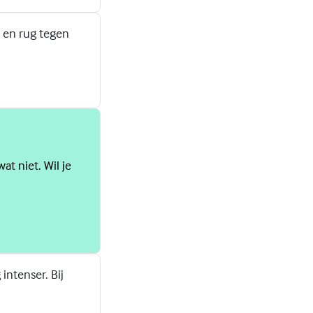
 en rug tegen
at niet. Wil je
intenser. Bij