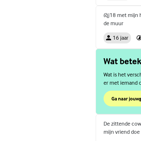
@j18 met mijn h
de muur
16 jaar
Wat betek
Wat is het versc
er met iemand o
Ga naar jouw
over Wat bete
(Externe link)
De zittende cowg
mijn vriend doe 