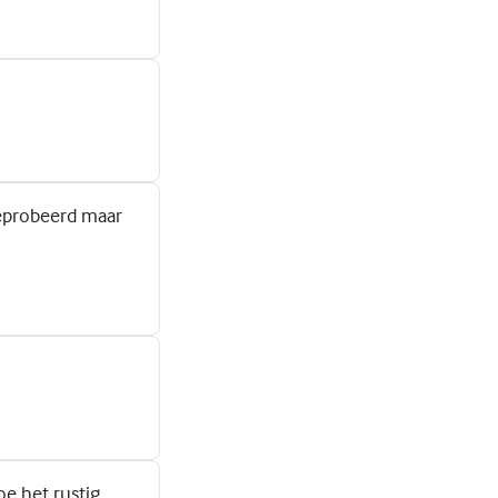
geprobeerd maar
oe het rustig