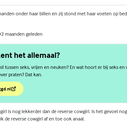
anden onder haar billen en zij stond met haar voeten op bed
2 maanden geleden
ent het allemaal?
hil tussen seks, vrijen en neuken? En wat hoort er bij seks en w
ver praten? Dat kan.
ggd.nl
kent het allemaal?
irl is nog lekkerder dan de reverse cowgirl. Is het gevoel nog 
ik de reverse cowgirl af en toe ook anaal.