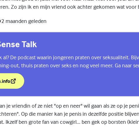
en. Zo zijn ik en mijn vriend ook achter gekomen wat voor be
2 maanden geleden
ense Talk
lk al? De podcast waarin jongeren praten over seksualiteit. Bi
ing-out, thuis praten over seks en nog veel meer. Ga naar se
.info
Sense Talk
n je vriendin of ze niet "op en neer" wil gaan als ze op je peni
hteren". Op die manier kan je penis in dezelfde positie blijv
at. Ikzelf ben grote fan van cowgirl... ben gek op borsten (kle