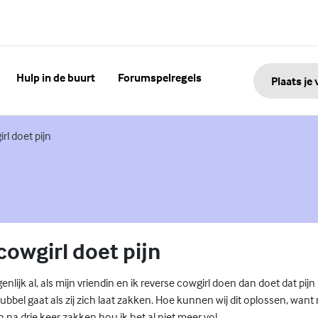
Hulp in de buurt
Forumspelregels
Plaats je
rl doet pijn
cowgirl doet pijn
genlijk al, als mijn vriendin en ik reverse cowgirl doen dan doet dat pijn b
ubbel gaat als zij zich laat zakken. Hoe kunnen wij dit oplossen, want 
en na drie keer zakken hou ik het al niet meer vol.