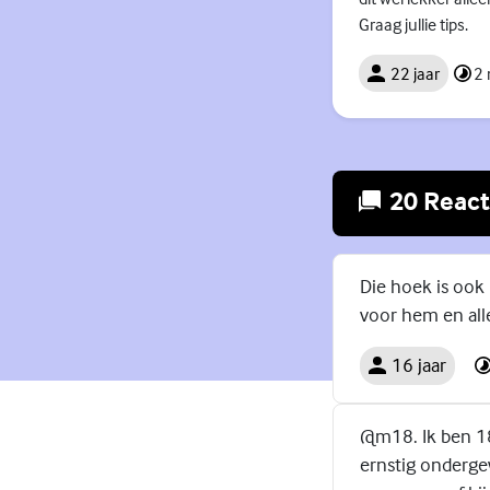
Graag jullie tips.
22 jaar
2
20 React
Die hoek is ook 
voor hem en all
16 jaar
@m18. Ik ben 18
ernstig onderge