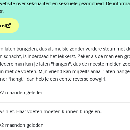
website over seksualiteit en seksuele gezondheid. De informati
r.
.nl
ijn lichaam in woord en beeld
 laten bungelen, dus als meisje zonder verdere steun met d
ijn schacht, is inderdaad het lekkerst. Zeker als de man een gr
t iedere man kan je laten ''hangen'', dus de meeste meiden z
n met de voeten. Mijn vriend kan mij zelfs anaal ''laten hangen'
tner ''hangt'', dan heb je een echte reverse cowgirl.
2 maanden geleden
ws niet. Haar voeten moeten kunnen bungelen..
2 maanden geleden