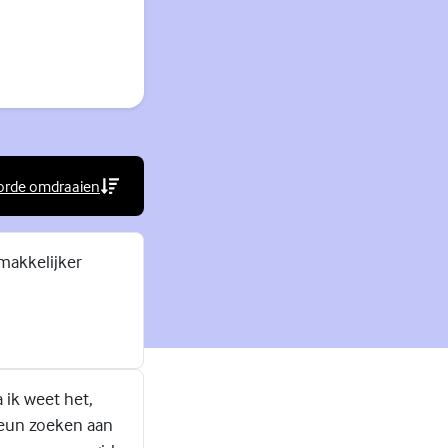
orde omdraaien
rne link)
 makkelijker
 ik weet het,
teun zoeken aan