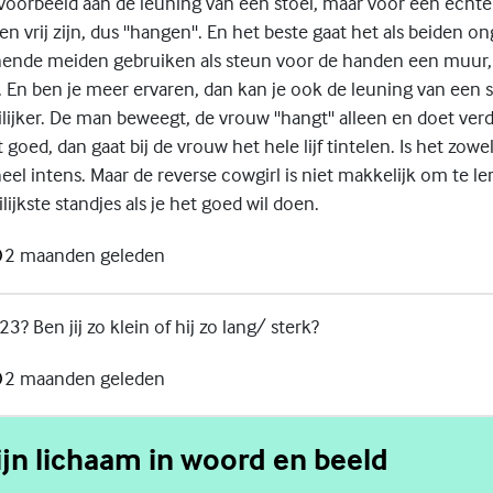
jvoorbeeld aan de leuning van een stoel, maar voor een echte
 vrij zijn, dus ''hangen''. En het beste gaat het als beiden o
nnende meiden gebruiken als steun voor de handen een muur
. En ben je meer ervaren, dan kan je ook de leuning van een 
lijker. De man beweegt, de vrouw ''hangt'' alleen en doet verd
goed, dan gaat bij de vrouw het hele lijf tintelen. Is het zow
el intens. Maar de reverse cowgirl is niet makkelijk om te lere
ijkste standjes als je het goed wil doen.
2 maanden geleden
3? Ben jij zo klein of hij zo lang/ sterk?
2 maanden geleden
jn lichaam in woord en beeld