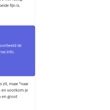
ide fijn is.
jvoorbeeld de
nse.info.
s zit, maar "naar
en en voorkom je
in en groot