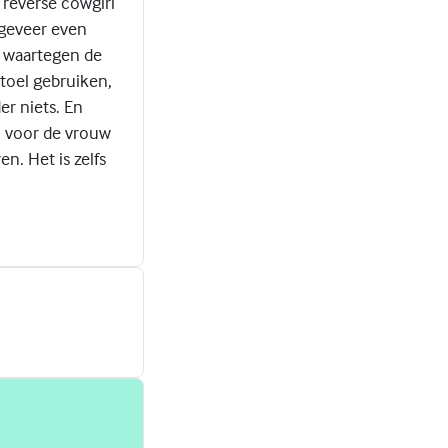
 reverse cowgirl
ngeveer even
, waartegen de
stoel gebruiken,
er niets. En
el voor de vrouw
n. Het is zelfs