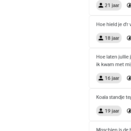
21 jaar
Hoe hield je d’r 
18 jaar
Hoe laten jullie
ik kwam met mijn
16 jaar
Koala standje t
19 jaar
Misschien is de 