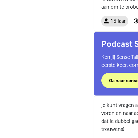
aan om te prober
16 jaar
Podcast S
Ken jij Sense Ta
eerste keer, com
Ga naar sense
over Podcast 
(Externe link)
Je kunt vragen aa
voren en naar ac
dat ie dubbel ga
trouwens)