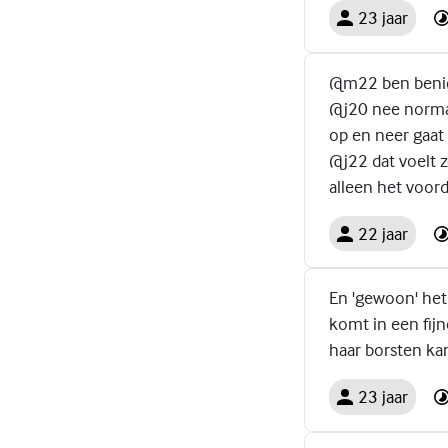
23 jaar
@m22 ben benieuw
@j20 nee normale
op en neer gaat
@j22 dat voelt 
alleen het voord
22 jaar
En 'gewoon' het 
komt in een fijn
haar borsten ka
23 jaar