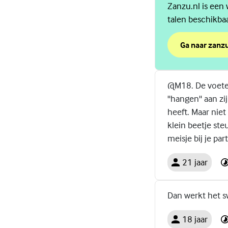
Zanzu.nl is een 
talen beschikbaa
Ga naar zanzu
over Zanzu, m
(Externe link)
@M18. De voeten
''hangen'' aan z
heeft. Maar nie
klein beetje steu
meisje bij je par
21 jaar
Dan werkt het s
18 jaar