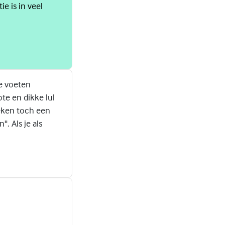
e is in veel
e voeten
ote en dikke lul
oeken toch een
'. Als je als