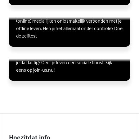
Ben jij digitaal in balans?
Scrollen, liken, appen, swipen, gamen en bingen:
Lees meer over Ben jij digitaal in balans?
(Externe link)
(online) media lijken onlosmakelijk verbonden met je
offline leven. Heb jij het allemaal onder controle? Doe
de zelftest
Vriendschap
Wil je graag andere jongeren ontmoeten, maar vind
Lees meer over Vriendschap
(Externe link)
je dat lastig? Geef je leven een sociale boost, kijk
eens op join-us.nu!
Hoezitdat.info