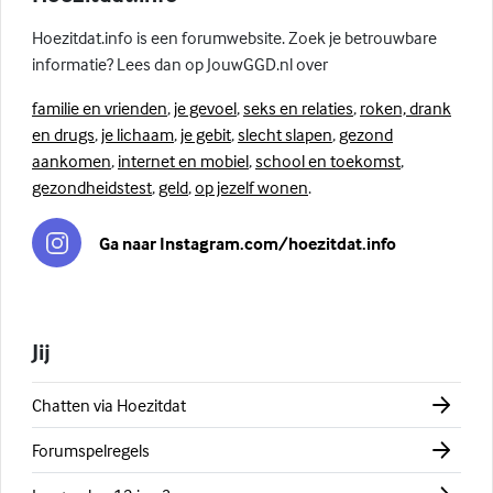
Hoezitdat.info is een forumwebsite. Zoek je betrouwbare
informatie? Lees dan op JouwGGD.nl over
familie en vrienden
,
je gevoel
,
seks en relaties
,
roken, drank
en drugs
,
je lichaam
,
je gebit
,
slecht slapen
,
gezond
aankomen
,
internet en mobiel
,
school en toekomst
,
gezondheidstest
,
geld
,
op jezelf wonen
.
Ga naar Instagram.com/hoezitdat.info
Jij
Chatten via Hoezitdat
Forumspelregels