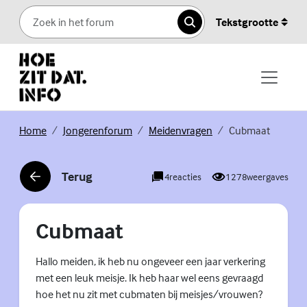
Skip to content
Tekstgrootte
Zoeken
(Externe link)
(Externe link)
(Externe link)
Home
Jongerenforum
Meidenvragen
Cubmaat
Terug
4
reacties
1278
weergaves
(Externe link)
Cubmaat
Hallo meiden, ik heb nu ongeveer een jaar verkering
met een leuk meisje. Ik heb haar wel eens gevraagd
hoe het nu zit met cubmaten bij meisjes/vrouwen?