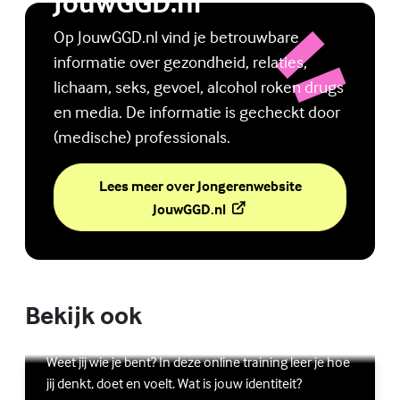
JouwGGD.nl
Op JouwGGD.nl vind je betrouwbare
informatie over gezondheid, relaties,
lichaam, seks, gevoel, alcohol roken drugs
en media. De informatie is gecheckt door
(medische) professionals.
Lees meer over Jongerenwebsite
(Externe link)
JouwGGD.nl
Bekijk ook
Online zelfhulptraining - Wie ben ik?
Lees meer over Online zelfhulptraining - Wie ben ik?
(Externe link)
Weet jij wie je bent? In deze online training leer je hoe
jij denkt, doet en voelt. Wat is jouw identiteit?