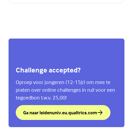
Challenge accepted?
Oproep voor jongeren (12-15jr) om mee te
praten over online challenges in ruil voor een
tegoedbon t.w.v. 25,00!
Ga naar leidenuniv.eu.qualtrics.com
over Challenge accepted?