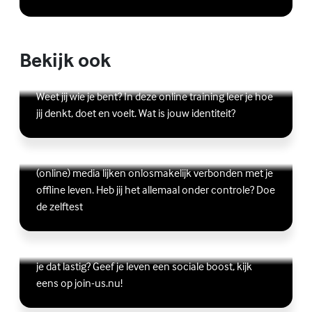
Bekijk ook
Online zelfhulptraining - Wie ben ik?
Lees meer over Online zelfhulptraining - Wie ben ik?
Weet jij wie je bent? In deze online training leer je hoe
jij denkt, doet en voelt. Wat is jouw identiteit?
Ben jij digitaal in balans?
Scrollen, liken, appen, swipen, gamen en bingen:
Lees meer over Ben jij digitaal in balans?
(online) media lijken onlosmakelijk verbonden met je
offline leven. Heb jij het allemaal onder controle? Doe
de zelftest
Vriendschap
Wil je graag andere jongeren ontmoeten, maar vind
Lees meer over Vriendschap
je dat lastig? Geef je leven een sociale boost, kijk
eens op join-us.nu!