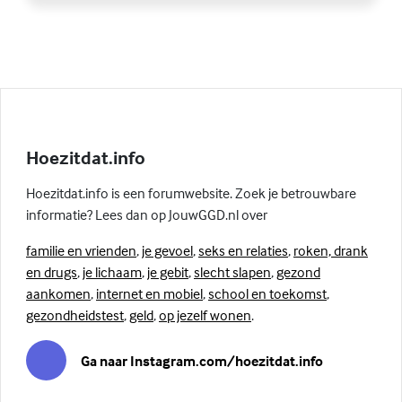
Hoezitdat.info
Hoezitdat.info is een forumwebsite. Zoek je betrouwbare
informatie? Lees dan op JouwGGD.nl over
familie en vrienden
,
je gevoel
,
seks en relaties
,
roken, drank
en drugs
,
je lichaam
,
je gebit
,
slecht slapen
,
gezond
aankomen
,
internet en mobiel
,
school en toekomst
,
gezondheidstest
,
geld
,
op jezelf wonen
.
Ga naar Instagram.com/hoezitdat.info