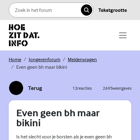
Skip to content
Tekstgrootte
Zoeken
Home
Jongerenforum
Meidenvragen
Even geen bh maar bikini
Terug
12
reacties
2695
weergaves
Even geen bh maar
bikini
Is het slecht voor je borsten als je even geen bh