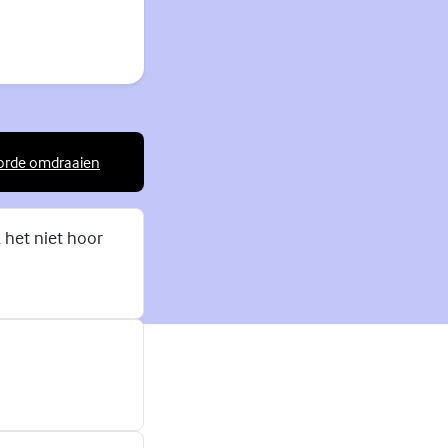
orde omdraaien
rne link)
 het niet hoor