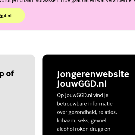
wordt je lichaam volwassen. Hoe gaat dat en wat verandert er
ggd.nl
ingen tijdens de puberteit
p of
Jongerenwebsite
JouwGGD.nl
Op JouwGGD.nl vind je
betrouwbare informatie
over gezondheid, relaties,
lichaam, seks, gevoel,
alcohol roken drugs en