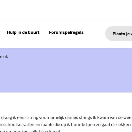
Hulp in de buurt
Forumspelregels
Plaats je
 link)
eluk
 draag ik eens string voornamelijk dames strings Ik kwam van de week
ijn schooltas vallen en raapte die op ik hoorde toen zo gaat die lekker 
ring omhoog en zelfs bijna kapot