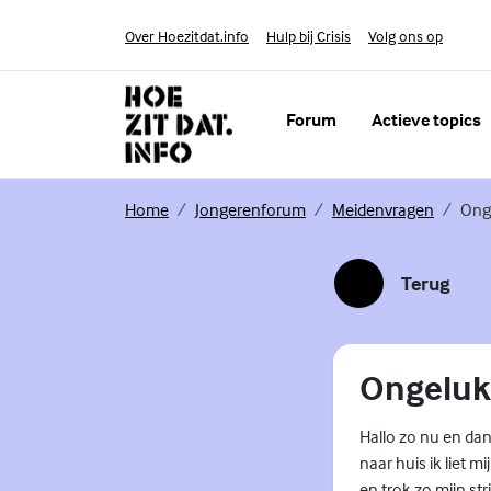
Skip to content
Volg ons op
Over Hoezitdat.info
Hulp bij Crisis
Instagram
Forum
Actieve topics
(Externe link)
(Externe link)
(Externe
Home
Jongerenforum
Meidenvragen
Ong
Terug
(Externe link)
Ongeluk
Hallo zo nu en dan
naar huis ik liet m
en trok zo mijn st