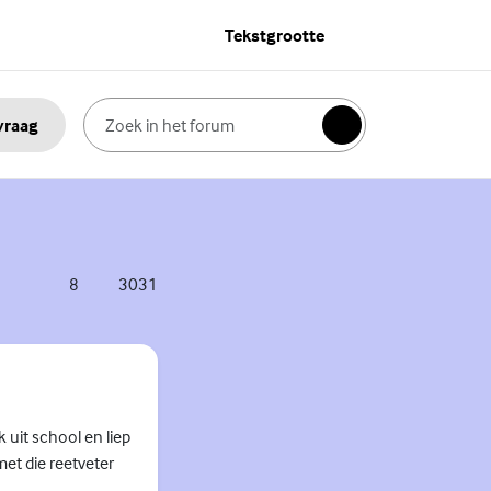
Tekstgrootte
 vraag
Zoeken
8
3031
reacties
weergaves
 uit school en liep
met die reetveter