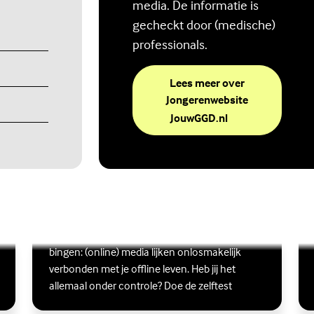
media. De informatie is
gecheckt door (medische)
professionals.
Lees meer over
Jongerenwebsite
(Externe link)
JouwGGD.nl
Ben jij digitaal in balans?
Scrollen, liken, appen, swipen, gamen en
Lees meer over Ben jij digitaal in balans?
(Externe link)
Lee
(Ex
bingen: (online) media lijken onlosmakelijk
verbonden met je offline leven. Heb jij het
allemaal onder controle? Doe de zelftest