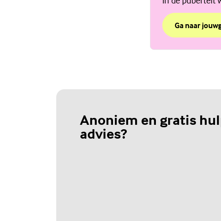
In de puberteit 
Ga naar jouw
over Verander
(Externe link)
Anoniem en gratis hul
advies?