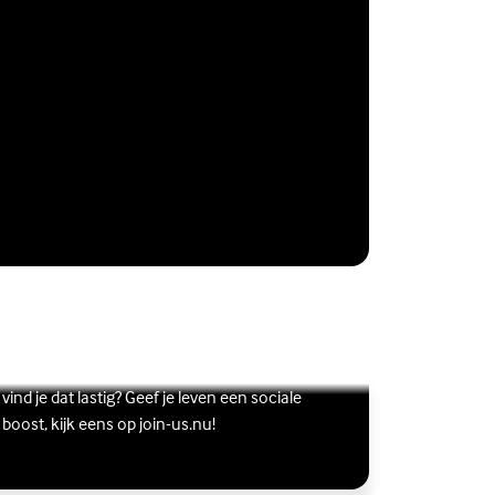
Vriendschap
Wil je graag andere jongeren ontmoeten, maar
s meer over Vriendschap
terne link)
vind je dat lastig? Geef je leven een sociale
boost, kijk eens op join-us.nu!