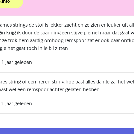
.info
over zwangerschap?
mes strings de stof is lekker zacht en ze zien er leuker uit al
gin krijg ik door de spanning een stijve piemel maar dat gaat w
r ze trok hem aardig omhoog remspoor zat er ook daar ontko
e het gaat toch in je bil zitten
1 jaar geleden
es string of een heren string hoe past alles dan Je zal het w
vast wel een remspoor achter gelaten hebben
1 jaar geleden