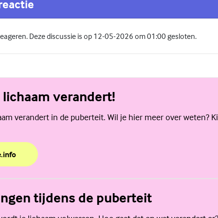
reactie
 reageren. Deze discussie is op 12-05-2026 om 01:00 gesloten.
 lichaam verandert!
am verandert in de puberteit. Wil je hier meer over weten? K
.info
n lichaam verandert!
ngen tijdens de puberteit