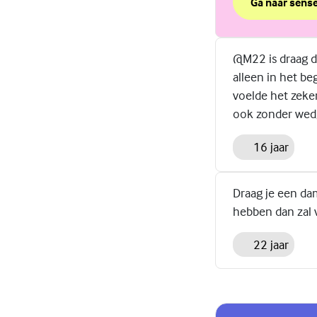
Ga naar sense
over Vragen 
(Externe link)
@M22 is draag da
alleen in het be
voelde het zeke
ook zonder wedgi
16 jaar
Draag je een dam
hebben dan zal 
22 jaar