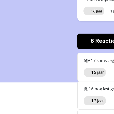
16 jaar
1 
8 Reacti
@M17 soms zegt 
16 jaar
@J16 nog last g
17 jaar