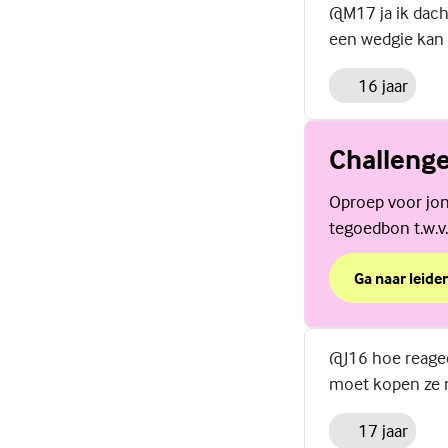
@M17 ja ik dacht 
een wedgie kan 
16 jaar
Challeng
Oproep voor jon
tegoedbon t.w.v
Ga naar leide
over Challen
(Externe link)
@J16 hoe reagee
moet kopen ze ma
17 jaar