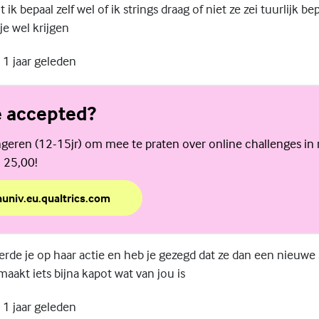
ik bepaal zelf wel of ik strings draag of niet ze zei tuurlijk bep
je wel krijgen
1 jaar geleden
e accepted?
geren (12-15jr) om mee te praten over online challenges in 
. 25,00!
nuniv.eu.qualtrics.com
ge accepted?
rde je op haar actie en heb je gezegd dat ze dan een nieuwe s
akt iets bijna kapot wat van jou is
1 jaar geleden