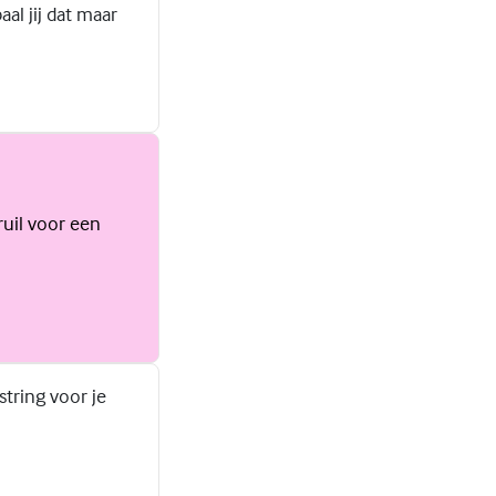
aal jij dat maar
ruil voor een
tring voor je