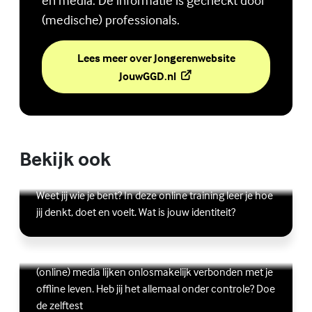
(medische) professionals.
Lees meer over Jongerenwebsite
(Externe link)
JouwGGD.nl
Bekijk ook
Online zelfhulptraining - Wie ben ik?
Lees meer over Online zelfhulptraining - Wie ben ik?
(Externe link)
Weet jij wie je bent? In deze online training leer je hoe
jij denkt, doet en voelt. Wat is jouw identiteit?
Ben jij digitaal in balans?
Scrollen, liken, appen, swipen, gamen en bingen:
Lees meer over Ben jij digitaal in balans?
(Externe link)
(online) media lijken onlosmakelijk verbonden met je
offline leven. Heb jij het allemaal onder controle? Doe
de zelftest