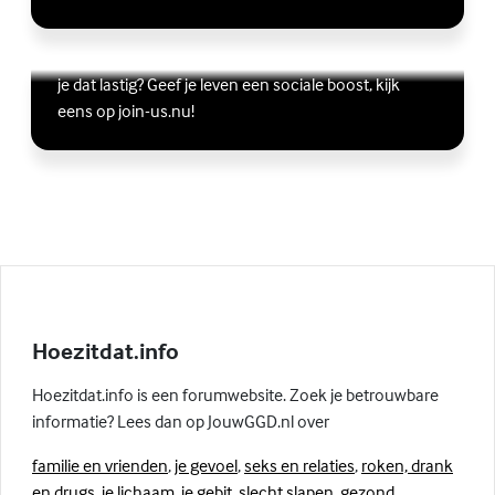
Vriendschap
Wil je graag andere jongeren ontmoeten, maar vind
Lees meer over Vriendschap
(Externe link)
je dat lastig? Geef je leven een sociale boost, kijk
eens op join-us.nu!
Hoezitdat.info
Hoezitdat.info is een forumwebsite. Zoek je betrouwbare
informatie? Lees dan op JouwGGD.nl over
familie en vrienden
,
je gevoel
,
seks en relaties
,
roken, drank
en drugs
,
je lichaam
,
je gebit
,
slecht slapen
,
gezond