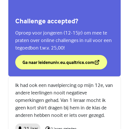
Challenge accepted?
Oproep voor jongeren (12-15jr) om mee te
praten over online challenges in ruil voor een
tegoedbon t.w.v. 25,00!
Ga naar leidenuniv.eu.qualtrics.com
over Challenge accepted?
(Externe link)
Ik had ook een navelpiercing op mijn 12e, van
andere leerlingen nooit negatieve
opmerkingen gehad. Van 1 leraar mocht ik
geen kort shirt dragen bij hem in de klas de
anderen hebben nooit er iets over gezegd.
21 jaar
2 jaren geleden