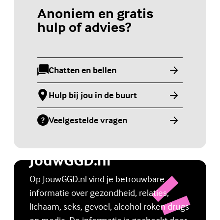
Anoniem en gratis
hulp of advies?
Chatten en bellen
(Externe link)
Hulp bij jou in de buurt
(Externe link)
Veelgestelde vragen
(Externe link)
Jongerenwebsite
JouwGGD.nl
Op JouwGGD.nl vind je betrouwbare
informatie over gezondheid, relaties,
lichaam, seks, gevoel, alcohol roken drugs
en media. De informatie is gecheckt door