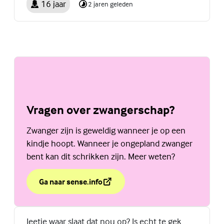
16 jaar
2 jaren geleden
Vragen over zwangerschap?
Zwanger zijn is geweldig wanneer je op een
kindje hoopt. Wanneer je ongepland zwanger
bent kan dit schrikken zijn. Meer weten?
Ga naar sense.info
over Vragen over zwangerschap?
(Externe link)
Jeetje waar slaat dat nou op? Is echt te gek