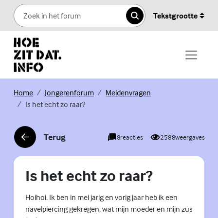
Skip to content
Tekstgrootte
Zoeken
(Externe link)
(Externe link)
(Externe link)
Home
Jongerenforum
Meidenvragen
Is het echt zo raar?
Terug
8
reacties
2588
weergaves
(Externe link)
Is het echt zo raar?
Hoihoi. Ik ben in mei jarig en vorig jaar heb ik een
navelpiercing gekregen, wat mijn moeder en mijn zus