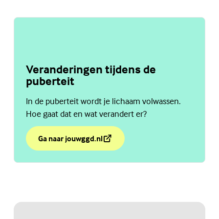
Veranderingen tijdens de
puberteit
In de puberteit wordt je lichaam volwassen.
Hoe gaat dat en wat verandert er?
Ga naar jouwggd.nl
over Veranderingen tijdens de puberteit
(Externe link)