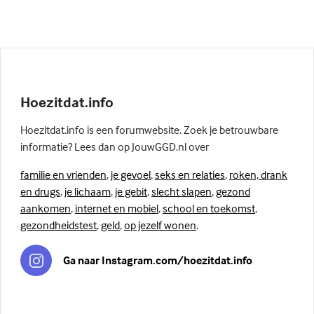
Hoezitdat.info
Hoezitdat.info is een forumwebsite. Zoek je betrouwbare
informatie? Lees dan op JouwGGD.nl over
familie en vrienden
,
je gevoel
,
seks en relaties
,
roken, drank
en drugs
,
je lichaam
,
je gebit
,
slecht slapen
,
gezond
aankomen
,
internet en mobiel
,
school en toekomst
,
gezondheidstest
,
geld
,
op jezelf wonen
.
Ga naar Instagram.com/hoezitdat.info