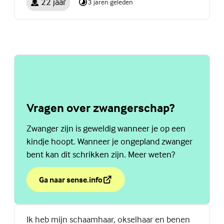
22 jaar
3 jaren geleden
Vragen over zwangerschap?
Zwanger zijn is geweldig wanneer je op een
kindje hoopt. Wanneer je ongepland zwanger
bent kan dit schrikken zijn. Meer weten?
Ga naar sense.info
over Vragen over zwangerschap?
(Externe link)
Ik heb mijn schaamhaar, okselhaar en benen