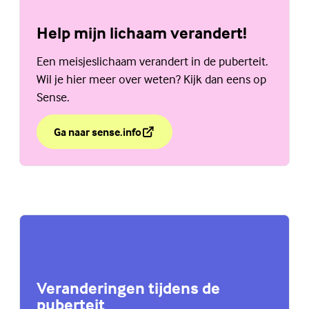
Help mijn lichaam verandert!
Een meisjeslichaam verandert in de puberteit.
Wil je hier meer over weten? Kijk dan eens op
Sense.
Ga naar sense.info
over Help mijn lichaam verandert!
(Externe link)
Veranderingen tijdens de
puberteit