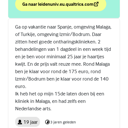
Ga naar leidenuniv.eu.qualtrics.com
over Challenge accepted?
(Externe link)
Ga op vakantie naar Spanje, omgeving Malaga,
of Turkije, omgeving Izmir/Bodrum. Daar
zitten heel goede ontharingsklinieken. 2
behandelingen van 1 dagdeel in een week tijd
en je ben voor minimaal 25 jaar je haartjes
kwijt. En de prijs valt reuze mee. Rond Malaga
ben je klaar voor rond de 175 euro, rond
Izmir/Bodrum ben je klaar voor rond de 140
euro.
Ik heb het op mijn 15de laten doen bij een
kliniek in Malaga, en had zelfs een
Nederlandse arts.
19 jaar
3 jaren geleden