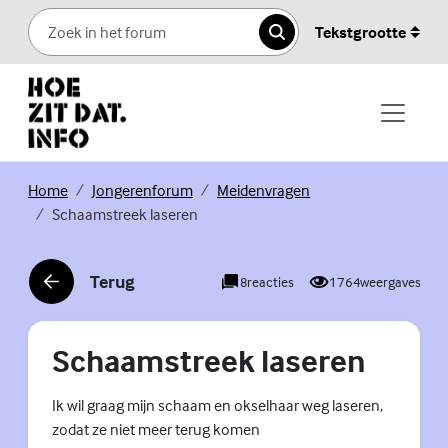
Skip to content
Tekstgrootte
Zoeken
(Externe link)
(Externe link)
(Externe link)
Home
Jongerenforum
Meidenvragen
Schaamstreek laseren
Terug
8
reacties
1764
weergaves
(Externe link)
Schaamstreek laseren
Ik wil graag mijn schaam en okselhaar weg laseren,
zodat ze niet meer terug komen