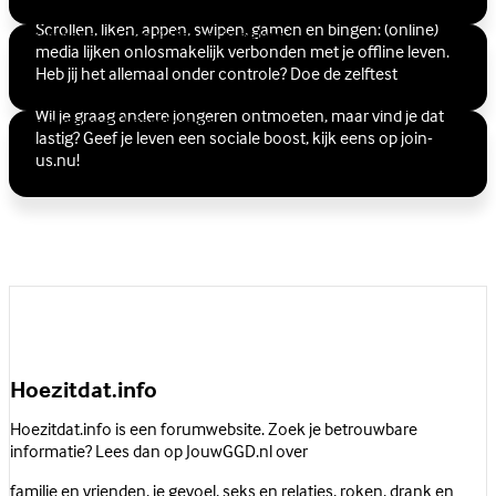
Scrollen, liken, appen, swipen, gamen en bingen: (online)
Lees meer over Ben jij digitaal in balans?
media lijken onlosmakelijk verbonden met je offline leven.
Vriendschap
Heb jij het allemaal onder controle? Doe de zelftest
Wil je graag andere jongeren ontmoeten, maar vind je dat
Lees meer over Vriendschap
lastig? Geef je leven een sociale boost, kijk eens op join-
us.nu!
Hoezitdat.info
Hoezitdat.info is een forumwebsite. Zoek je betrouwbare
informatie? Lees dan op JouwGGD.nl over
familie en vrienden
,
je gevoel
,
seks en relaties
,
roken, drank en