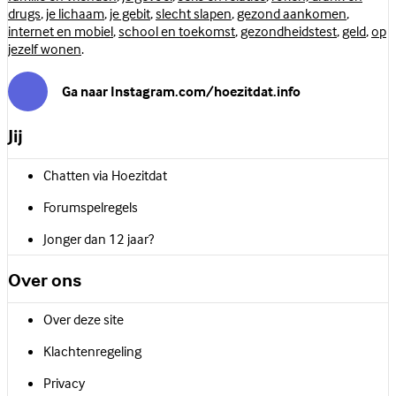
drugs
,
je lichaam
,
je gebit
,
slecht slapen
,
gezond aankomen
,
internet en mobiel
,
school en toekomst
,
gezondheidstest
,
geld
,
op
jezelf wonen
.
Ga naar Instagram.com/hoezitdat.info
Jij
Chatten via Hoezitdat
Forumspelregels
Jonger dan 12 jaar?
Over ons
Over deze site
Klachtenregeling
Privacy