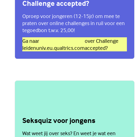
Challenge accepted?
Oproep voor jongeren (12-15jr) om mee te
praten over online challenges in ruil voor een
tegoedbon t.w.v. 25,00!
Ga naar
over Challenge
leidenuniv.eu.qualtrics.com
accepted?
Seksquiz voor jongens
Wat weet jij over seks? En weet je wat een