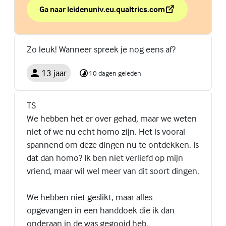
Ga naar leidenuniv.eu.qualtrics.com
over Challenge accepted?
(Externe link)
Zo leuk! Wanneer spreek je nog eens af?
13 jaar
10 dagen geleden
TS
We hebben het er over gehad, maar we weten
niet of we nu echt homo zijn. Het is vooral
spannend om deze dingen nu te ontdekken. Is
dat dan homo? Ik ben niet verliefd op mijn
vriend, maar wil wel meer van dit soort dingen.
We hebben niet geslikt, maar alles
opgevangen in een handdoek die ik dan
onderaan in de was gegooid heb.