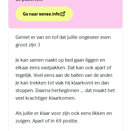
Ga naar sense.info
over Jouw jongenslichaam verandert in de puberteit.
(Externe link)
Geniet er van en tof dat jullie ongeveer even
groot zijn :)
Je kan samen naakt op bed gaan liggen en
elkaar eens vastpakken. Dat kan ook apart of
tegelijk. Voel eens aan de ballen van de ander.
Je kan trekken tot vlak hij klaarkomt en dan
stoppen. Daarna herbeginnen ... dat maakt het
veel krachtiger klaarkomen.
Als jullie er klaar voor zijn ook eens likken en
zuigen. Apart of in 69 positie.