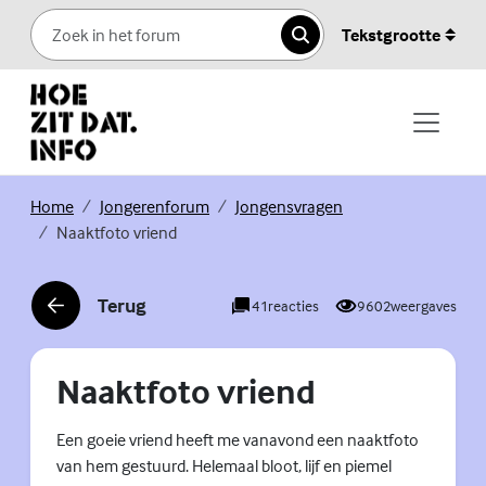
Skip to content
Tekstgrootte
Zoeken
(Externe link)
(Externe link)
(Externe link)
Home
Jongerenforum
Jongensvragen
Naaktfoto vriend
Terug
41
reacties
9602
weergaves
(Externe link)
Naaktfoto vriend
Een goeie vriend heeft me vanavond een naaktfoto
van hem gestuurd. Helemaal bloot, lijf en piemel