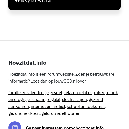
eens op join-us.nu!
Hoezitdat.info
Hoezitdat.info is een forumwebsite. Zoek je betrouwbare
informatie? Lees dan op JouwGGD.nl over
familie en vrienden
,
je gevoel
,
seks en relaties
,
roken, drank
en drugs
,
je lichaam
,
je gebit
,
slecht slapen
,
gezond
aankomen
,
internet en mobiel
,
school en toekomst
,
gezondheidstest
,
geld
,
op jezelf wonen
.
Ga naar Instagram.com/hoezitdat.info