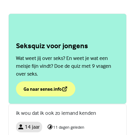
Seksquiz voor jongens
Wat weet jij over seks? En weet je wat een
meisje fijn vindt? Doe de quiz met 9 vragen
over seks.
Ga naar sense.info
over Seksquiz voor jongens
(Externe link)
ik wou dat ik ook zo iemand kenden
14 jaar
11 dagen geleden