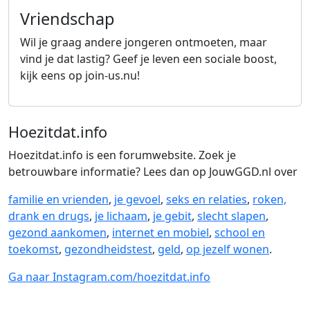
Vriendschap
Wil je graag andere jongeren ontmoeten, maar
vind je dat lastig? Geef je leven een sociale boost,
kijk eens op join-us.nu!
Lees meer over Vriendschap
Hoezitdat.info
Hoezitdat.info is een forumwebsite. Zoek je
betrouwbare informatie? Lees dan op JouwGGD.nl over
familie en vrienden
,
je gevoel
,
seks en relaties
,
roken,
drank en drugs
,
je lichaam
,
je gebit
,
slecht slapen
,
gezond aankomen
,
internet en mobiel
,
school en
toekomst
,
gezondheidstest
,
geld
,
op jezelf wonen
.
Ga naar Instagram.com/hoezitdat.info