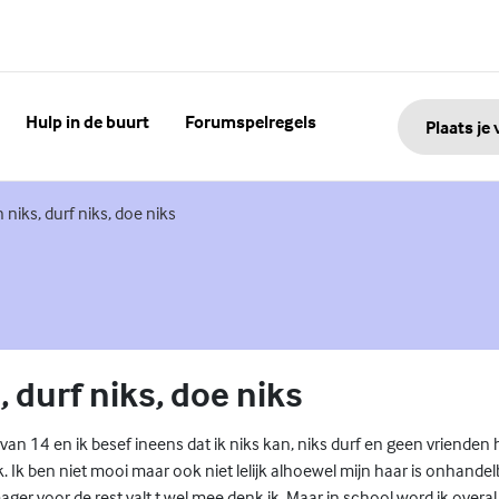
Hulp in de buurt
Forumspelregels
Plaats je
e link)
 niks, durf niks, doe niks
, durf niks, doe niks
van 14 en ik besef ineens dat ik niks kan, niks durf en geen vrienden
. Ik ben niet mooi maar ook niet lelijk alhoewel mijn haar is onhandel
 mager voor de rest valt t wel mee denk ik. Maar in school word ik over