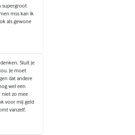
n supergroot
komen mss kan ik
 ook als gewone
edenken. Sluit je
jou. Je moet
eggen dat andere
 nog wel een
r niet zo mee
k voor mij geld
omt vanzelf.