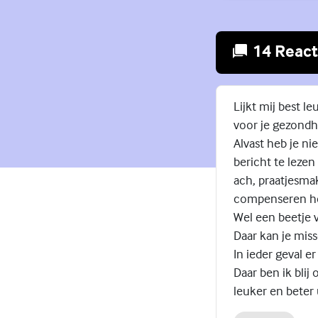
14 React
Lijkt mij best l
voor je gezondhe
Alvast heb je ni
bericht te lezen
ach, praatjesmak
compenseren he
Wel een beetje v
Daar kan je mis
In ieder geval e
Daar ben ik blij
leuker en beter 