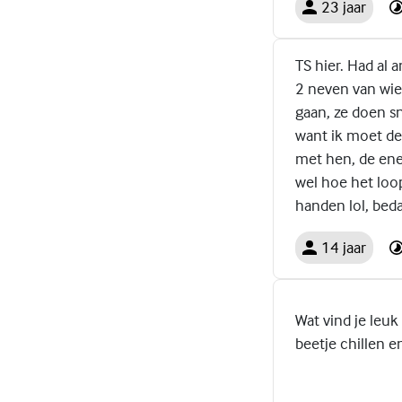
23 jaar
TS hier. Had al
2 neven van wie 
gaan, ze doen sn
want ik moet de
met hen, de ene 
wel hoe het loop
handen lol, beda
14 jaar
Wat vind je leuk
beetje chillen 