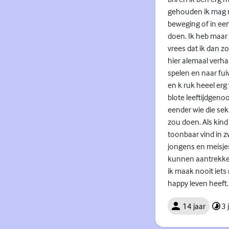
gehouden ik mag no
beweging of in een
doen. Ik heb maar 
vrees dat ik dan z
hier alemaal verha
spelen en naar fui
en k ruk heeel erg 
blote leeftijdgeno
eender wie die sek
zou doen. Als kind
toonbaar vind in z
jongens en meisjes
kunnen aantrekken 
ik maak nooit iets 
happy leven heeft.
14 jaar
3 