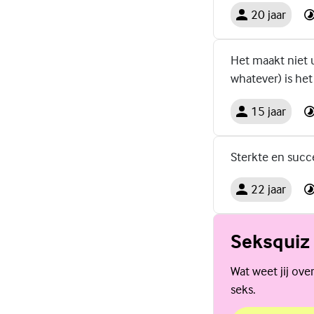
20 jaar
Het maakt niet u
whatever) is het
15 jaar
Sterkte en succ
22 jaar
Seksquiz
Wat weet jij ove
seks.