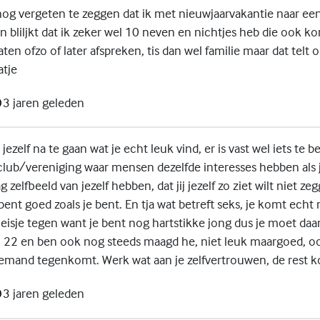
 nog vergeten te zeggen dat ik met nieuwjaarvakantie naar ee
en bliljkt dat ik zeker wel 10 neven en nichtjes heb die ook 
ten ofzo of later afspreken, tis dan wel familie maar dat telt
atje
3 jaren geleden
jezelf na te gaan wat je echt leuk vind, er is vast wel iets te b
 club/vereniging waar mensen dezelfde interesses hebben als 
g zelfbeeld van jezelf hebben, dat jij jezelf zo ziet wilt niet z
 bent goed zoals je bent. En tja wat betreft seks, je komt echt
eisje tegen want je bent nog hartstikke jong dus je moet daa
nu 22 en ben ook nog steeds maagd he, niet leuk maargoed, oo
l iemand tegenkomt. Werk wat aan je zelfvertrouwen, de rest k
3 jaren geleden