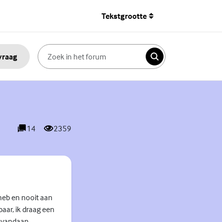
Tekstgrootte
 vraag
Zoeken
14
2359
reacties
weergaves
 heb en nooit aan
baar, ik draag een
al vandaan