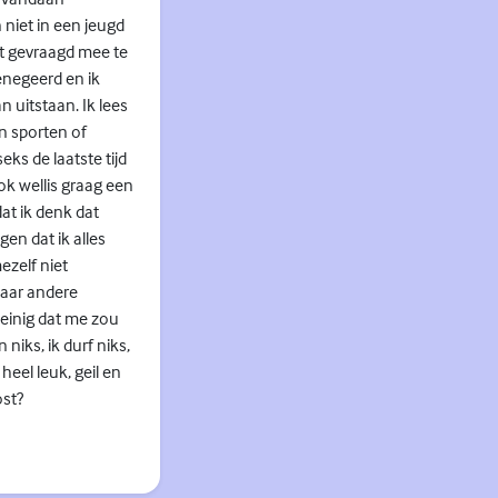
niet in een jeugd
it gevraagd mee te
genegeerd en ik
n uitstaan. Ik lees
n sporten of
ks de laatste tijd
ook wellis graag een
dat ik denk dat
en dat ik alles
ezelf niet
naar andere
weinig dat me zou
niks, ik durf niks,
heel leuk, geil en
ost?