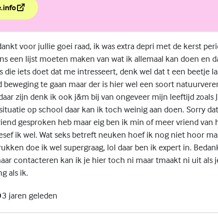
.info
z voor jongens
ankt voor jullie goei raad, ik was extra depri met de kerst peri
ns een lijst moeten maken van wat ik allemaal kan doen en da
s die iets doet dat me intresseert, denk wel dat t een beetje l
d beweging te gaan maar der is hier wel een soort natuurvere
aar zijn denk ik ook j&m bij van ongeveer mijn leeftijd zoals
situatie op school daar kan ik toch weinig aan doen. Sorry dat 
riend gesproken heb maar eig ben ik min of meer vriend van 
sef ik wel. Wat seks betreft neuken hoef ik nog niet hoor ma
 rukken doe ik wel supergraag, lol daar ben ik expert in. Bedan
ar contacteren kan ik je hier toch ni maar tmaakt ni uit als 
g als ik.
3 jaren geleden