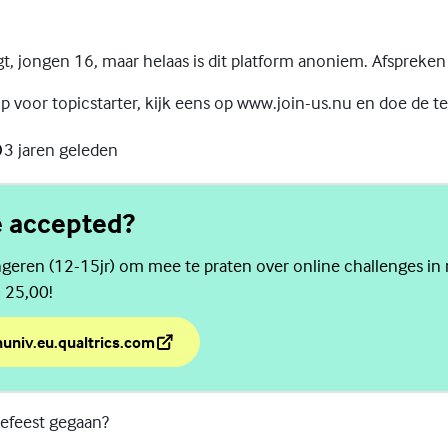
zegt, jongen 16, maar helaas is dit platform anoniem. Afspreken
ip voor topicstarter, kijk eens op www.join-us.nu en doe de te
3 jaren geleden
e accepted?
geren (12-15jr) om mee te praten over online challenges in 
. 25,00!
nuniv.eu.qualtrics.com
ge accepted?
iefeest gegaan?