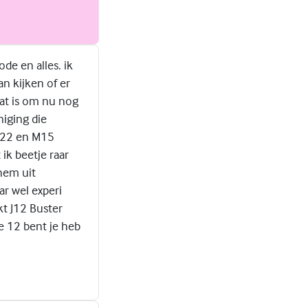
ode en alles. ik
n kijken of er
aat is om nu nog
niging die
 J22 en M15
ik beetje raar
hem uit
ar wel experi
kt J12 Buster
je 12 bent je heb