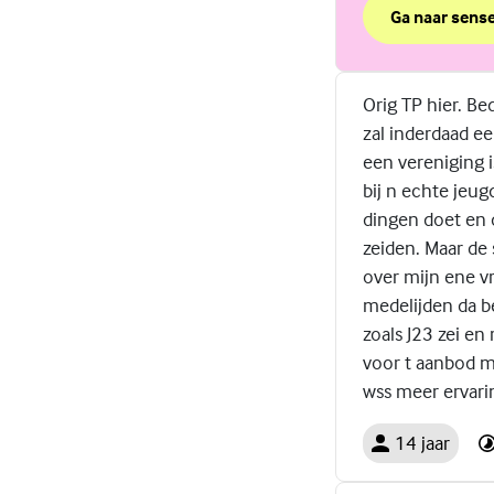
Ga naar sense
over Seksqui
(Externe link)
Orig TP hier. Bed
zal inderdaad ee
een vereniging i
bij n echte jeug
dingen doet en d
zeiden. Maar de 
over mijn ene v
medelijden da be
zoals J23 zei en
voor t aanbod ma
wss meer ervarin
14 jaar