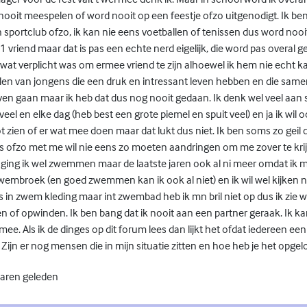
oit meespelen of word nooit op een feestje ofzo uitgenodigt. Ik ben 
 sportclub ofzo, ik kan nie eens voetballen of tenissen dus word noo
1 vriend maar dat is pas een echte nerd eigelijk, die word pas overal 
owat verplicht was om ermee vriend te zijn alhoewel ik hem nie echt ka
len van jongens die een druk en intressant leven hebben en die same
ven gaan maar ik heb dat dus nog nooit gedaan. Ik denk wel veel aan se
veel en elke dag (heb best een grote piemel en spuit veel) en ja ik wil 
ot zien of er wat mee doen maar dat lukt dus niet. Ik ben soms zo geil 
s ofzo met me wil nie eens zo moeten aandringen om me zover te krijg
 ging ik wel zwemmen maar de laatste jaren ook al ni meer omdat ik m
wembroek (en goed zwemmen kan ik ook al niet) en ik wil wel kijken 
 in zwem kleding maar int zwembad heb ik mn bril niet op dus ik zie 
of opwinden. Ik ben bang dat ik nooit aan een partner geraak. Ik kan 
mee. Als ik de dinges op dit forum lees dan lijkt het ofdat iedereen een 
 Zijn er nog mensen die in mijn situatie zitten en hoe heb je het opgel
jaren geleden