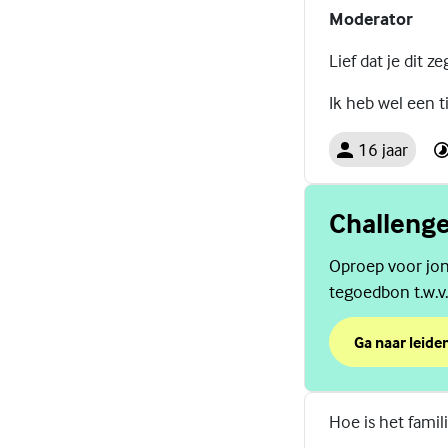
Moderator
Lief dat je dit 
Ik heb wel een t
16 jaar
Challeng
Oproep voor jon
tegoedbon t.w.v
Ga naar leide
over Challen
(Externe link)
Hoe is het famil