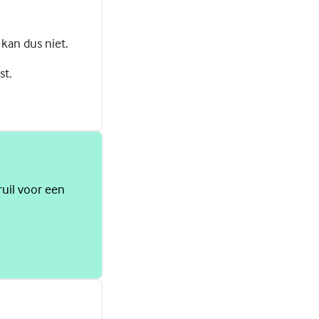
 kan dus niet.
st.
ruil voor een