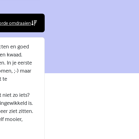
orde omdraaien
rne link)
acten en goed
een kwaad.
n. In je eerste
omen, ;-) maar
t te
 niet zo iets?
ngewikkeld is.
eer ziet zitten.
elf mooier,