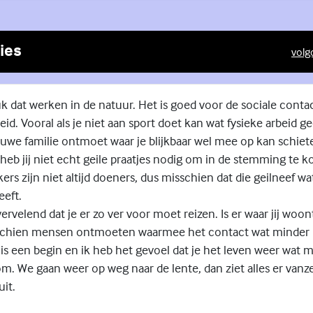
ies
volg
(Exte
euk dat werken in de natuur. Het is goed voor de sociale cont
id. Vooral als je niet aan sport doet kan wat fysieke arbeid g
euwe familie ontmoet waar je blijkbaar wel mee op kan schiete
 heb jij niet echt geile praatjes nodig om in de stemming te k
ers zijn niet altijd doeners, dus misschien dat die geilneef wa
eft.
ervelend dat je er zo ver voor moet reizen. Is er waar jij woont
schien mensen ontmoeten waarmee het contact wat minder i
r is een begin en ik heb het gevoel dat je het leven weer wat m
 om. We gaan weer op weg naar de lente, dan ziet alles er vanz
uit.