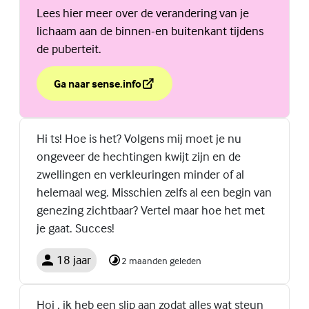
Lees hier meer over de verandering van je
lichaam aan de binnen-en buitenkant tijdens
de puberteit.
Ga naar sense.info
over Jouw jongenslichaam verandert in de puberteit.
(Externe link)
Hi ts! Hoe is het? Volgens mij moet je nu
ongeveer de hechtingen kwijt zijn en de
zwellingen en verkleuringen minder of al
helemaal weg. Misschien zelfs al een begin van
genezing zichtbaar? Vertel maar hoe het met
je gaat. Succes!
18 jaar
2 maanden geleden
Hoi , ik heb een slip aan zodat alles wat steun