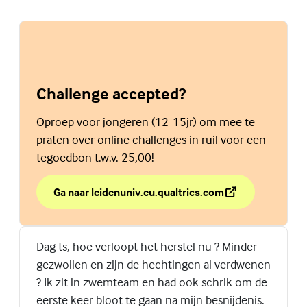
Challenge accepted?
Oproep voor jongeren (12-15jr) om mee te
praten over online challenges in ruil voor een
tegoedbon t.w.v. 25,00!
Ga naar leidenuniv.eu.qualtrics.com
over Challenge accepted?
(Externe link)
Dag ts, hoe verloopt het herstel nu ? Minder
gezwollen en zijn de hechtingen al verdwenen
? Ik zit in zwemteam en had ook schrik om de
eerste keer bloot te gaan na mijn besnijdenis.