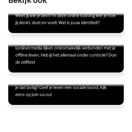
Online zelfhulptraining - Wie ben ik?
Lees meer over Online zelfhulptraining - Wie ben ik?
(Externe link)
Weet jij wie je bent? In deze online training leer je hoe
jij denkt, doet en voelt. Wat is jouw identiteit?
Ben jij digitaal in balans?
Scrollen, liken, appen, swipen, gamen en bingen:
Lees meer over Ben jij digitaal in balans?
(Externe link)
(online) media lijken onlosmakelijk verbonden met je
offline leven. Heb jij het allemaal onder controle? Doe
de zelftest
Vriendschap
Wil je graag andere jongeren ontmoeten, maar vind
Lees meer over Vriendschap
(Externe link)
je dat lastig? Geef je leven een sociale boost, kijk
eens op join-us.nu!