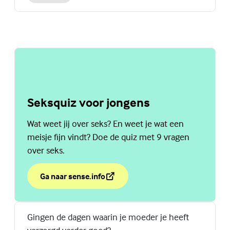
Seksquiz voor jongens
Wat weet jij over seks? En weet je wat een
meisje fijn vindt? Doe de quiz met 9 vragen
over seks.
Ga naar sense.info
over Seksquiz voor jongens
(Externe link)
Gingen de dagen waarin je moeder je heeft