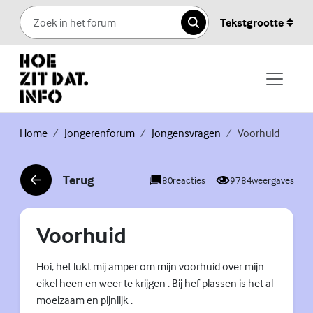
Skip to content
Tekstgrootte
Zoeken
(Externe link)
(Externe link)
(Externe link)
Home
Jongerenforum
Jongensvragen
Voorhuid
Terug
80
reacties
9784
weergaves
(Externe link)
Voorhuid
Hoi, het lukt mij amper om mijn voorhuid over mijn
eikel heen en weer te krijgen . Bij hef plassen is het al
moeizaam en pijnlijk .