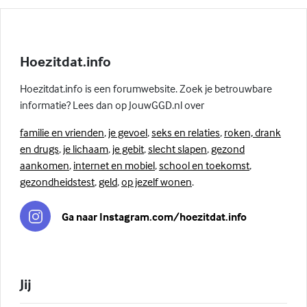
Hoezitdat.info
Hoezitdat.info is een forumwebsite. Zoek je betrouwbare
informatie? Lees dan op JouwGGD.nl over
familie en vrienden
,
je gevoel
,
seks en relaties
,
roken, drank
en drugs
,
je lichaam
,
je gebit
,
slecht slapen
,
gezond
aankomen
,
internet en mobiel
,
school en toekomst
,
gezondheidstest
,
geld
,
op jezelf wonen
.
Ga naar Instagram.com/hoezitdat.info
Jij