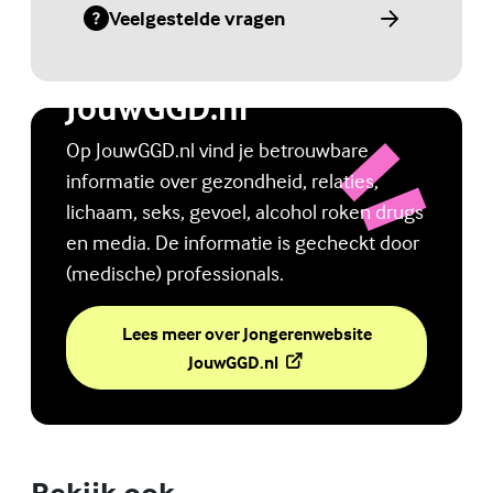
Veelgestelde vragen
(Externe link)
Jongerenwebsite
JouwGGD.nl
Op JouwGGD.nl vind je betrouwbare
informatie over gezondheid, relaties,
lichaam, seks, gevoel, alcohol roken drugs
en media. De informatie is gecheckt door
(medische) professionals.
Lees meer over Jongerenwebsite
(Externe link)
JouwGGD.nl
Bekijk ook