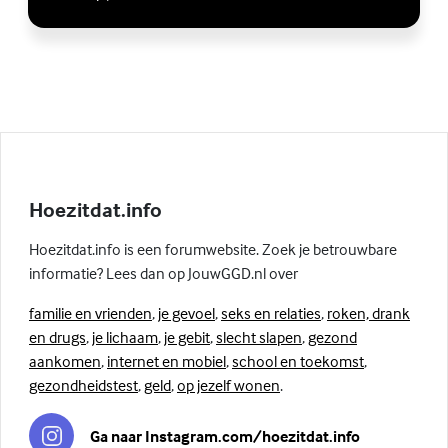
Hoezitdat.info
Hoezitdat.info is een forumwebsite. Zoek je betrouwbare
informatie? Lees dan op JouwGGD.nl over
familie en vrienden
,
je gevoel
,
seks en relaties
,
roken, drank
en drugs
,
je lichaam
,
je gebit
,
slecht slapen
,
gezond
aankomen
,
internet en mobiel
,
school en toekomst
,
gezondheidstest
,
geld
,
op jezelf wonen
.
Ga naar Instagram.com/hoezitdat.info