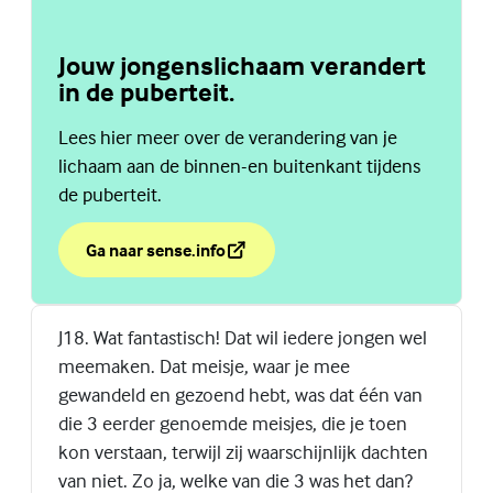
Jouw jongenslichaam verandert
in de puberteit.
Lees hier meer over de verandering van je
lichaam aan de binnen-en buitenkant tijdens
de puberteit.
Ga naar sense.info
over Jouw jongenslichaam verandert in de puberteit.
(Externe link)
J18. Wat fantastisch! Dat wil iedere jongen wel
meemaken. Dat meisje, waar je mee
gewandeld en gezoend hebt, was dat één van
die 3 eerder genoemde meisjes, die je toen
kon verstaan, terwijl zij waarschijnlijk dachten
van niet. Zo ja, welke van die 3 was het dan?