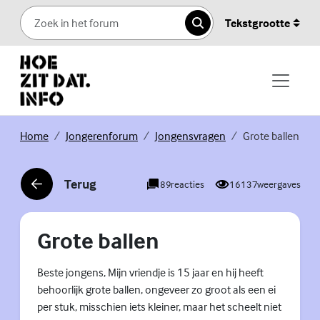
Skip to content
Tekstgrootte
Zoeken
(Externe link)
(Externe link)
(Externe link)
Home
Jongerenforum
Jongensvragen
Grote ballen
Terug
89
reacties
16137
weergaves
(Externe link)
Grote ballen
Beste jongens, Mijn vriendje is 15 jaar en hij heeft
behoorlijk grote ballen, ongeveer zo groot als een ei
per stuk, misschien iets kleiner, maar het scheelt niet