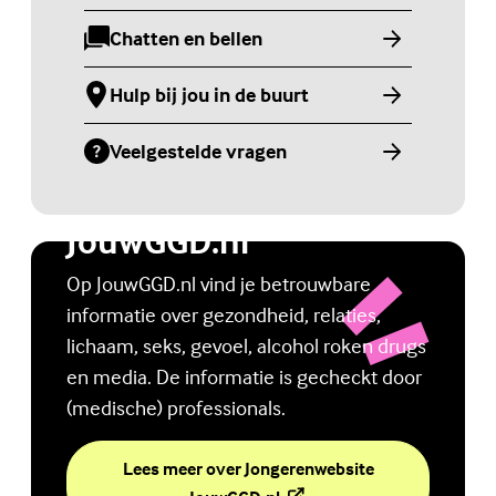
Chatten en bellen
(Externe link)
Hulp bij jou in de buurt
(Externe link)
Veelgestelde vragen
(Externe link)
Jongerenwebsite
JouwGGD.nl
Op JouwGGD.nl vind je betrouwbare
informatie over gezondheid, relaties,
lichaam, seks, gevoel, alcohol roken drugs
en media. De informatie is gecheckt door
(medische) professionals.
Lees meer over Jongerenwebsite
(Externe link)