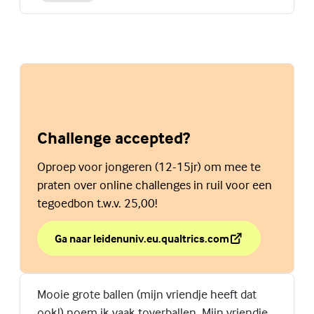
Challenge accepted?
Oproep voor jongeren (12-15jr) om mee te
praten over online challenges in ruil voor een
tegoedbon t.w.v. 25,00!
Ga naar leidenuniv.eu.qualtrics.com
over Challenge accepted?
(Externe link)
Mooie grote ballen (mijn vriendje heeft dat
ook!) noem ik vaak toverballen. Mijn vriendje