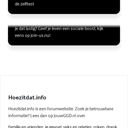
de zelftest
Vriendschap
Wil je graag andere jongeren ontmoeten, maar vind
Lees meer over Vriendschap
(Externe link)
je dat lastig? Geef je leven een sociale boost, kijk
eens op join-us.nu!
Hoezitdat.info
Hoezitdat.info is een forumwebsite. Zoek je betrouwbare
informatie? Lees dan op JouwGGD.nl over
familie en vrienden
,
je gevoel
,
seks en relaties
,
roken, drank