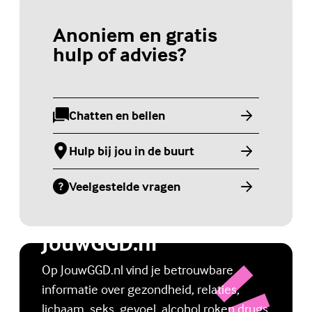
Anoniem en gratis
hulp of advies?
Chatten en bellen
(Externe link)
Hulp bij jou in de buurt
(Externe link)
Veelgestelde vragen
(Externe link)
Jongerenwebsite
JouwGGD.nl
Op JouwGGD.nl vind je betrouwbare
informatie over gezondheid, relaties,
lichaam, seks, gevoel, alcohol roken drugs