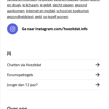
en drugs
,
je lichaam
,
je gebit
,
slecht slapen
,
gezond
aankomen
,
internet en mobiel
,
school en toekomst
,
gezondheidstest
,
geld
,
op jezelf wonen
.
Ga naar Instagram.com/hoezitdat.info
Jij
Chatten via Hoezitdat
Forumspelregels
Jonger dan 12 jaar?
Over ons