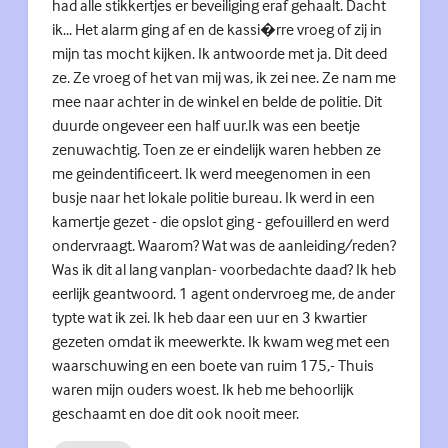
had alle stikkertjes er beveiliging eraf gehaalt. Dacht
ik... Het alarm ging af en de kassi�rre vroeg of zij in
mijn tas mocht kijken. Ik antwoorde met ja. Dit deed
ze. Ze vroeg of het van mij was, ik zei nee. Ze nam me
mee naar achter in de winkel en belde de politie. Dit
duurde ongeveer een half uur.Ik was een beetje
zenuwachtig. Toen ze er eindelijk waren hebben ze
me geindentificeert. Ik werd meegenomen in een
busje naar het lokale politie bureau. Ik werd in een
kamertje gezet - die opslot ging - gefouillerd en werd
ondervraagt. Waarom? Wat was de aanleiding/reden?
Was ik dit al lang vanplan- voorbedachte daad? Ik heb
eerlijk geantwoord. 1 agent ondervroeg me, de ander
typte wat ik zei. Ik heb daar een uur en 3 kwartier
gezeten omdat ik meewerkte. Ik kwam weg met een
waarschuwing en een boete van ruim 175,- Thuis
waren mijn ouders woest. Ik heb me behoorlijk
geschaamt en doe dit ook nooit meer.