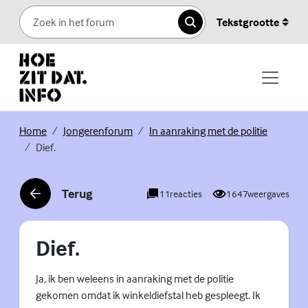
Skip to content
Tekstgrootte
Zoeken
(Externe link)
(Externe link)
(Externe l
Home
Jongerenforum
In aanraking met de politie
Dief.
Terug
11
reacties
1647
weergaves
(Externe link)
Dief.
Ja, ik ben weleens in aanraking met de politie
gekomen omdat ik winkeldiefstal heb gespleegt. Ik