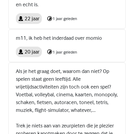
en echt is.
22 jaar
1 jaar geleden
m11, ik heb het inderdaad over momio
20 jaar
1 jaar geleden
Als je het graag doet, waarom dan niet? Op
spelen staat geen leeftijd. Alle
vrijetijdsactiviteiten zijn toch ook een spel?
Voetbal, volleybal, cinema, kaarten, monopoly,
schaken, fietsen, autoracen, toneel, tetris,
muziek, flight-simulator, whatever,...
Trek je niets aan van zeurpieten die je plezier
proberen kapotmaken door te zeggen dat je