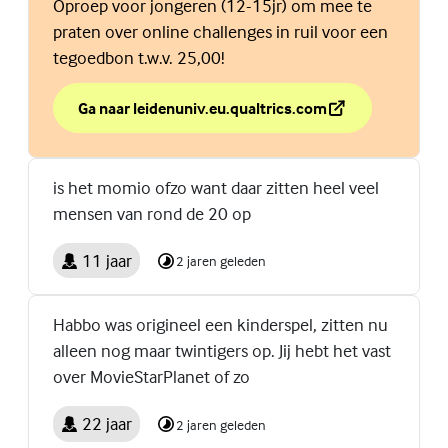
Oproep voor jongeren (12-15jr) om mee te
praten over online challenges in ruil voor een
tegoedbon t.w.v. 25,00!
Ga naar leidenuniv.eu.qualtrics.com
over Challenge accepted?
(Externe link)
is het momio ofzo want daar zitten heel veel
mensen van rond de 20 op
11 jaar
2 jaren geleden
Habbo was origineel een kinderspel, zitten nu
alleen nog maar twintigers op. Jij hebt het vast
over MovieStarPlanet of zo
22 jaar
2 jaren geleden