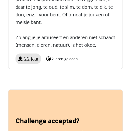
daar te jong, te oud, te slim, te dom, te dik, te
dun, enz... voor bent. Of omdat je jongen of
meisje bent.
Zolang je je amuseert en anderen niet schaadt
(mensen, dieren, natuur), is het okee.
22 jaar
2 jaren geleden
Challenge accepted?