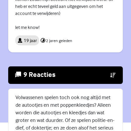
heb er echt teveel geld aan uitgegeven om het
account te verwijderen)
let me know!
19 jaar
2 jaren geleden
9 Reacties
(Externe lin
Volwassenen spelen toch ook nog altijd met
de autootjes en met poppenkleedjes? Alleen
worden die autootjes en kleedjes dan wat
groter en wat duurder. Of ze spelen politie-en-
dief, of doktertje; en ze doen alsof het serieus