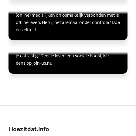
Scrollen, liken, appen, swipen, gamen en bingen:
Lees meer over Ben jij digitaal in balans?
(Externe link)
(online) media lijken onlosmakelijk verbonden met je
offline leven. Heb jij het allemaal onder controle? Doe
de zelftest
Vriendschap
Wil je graag andere jongeren ontmoeten, maar vind
Lees meer over Vriendschap
(Externe link)
je dat lastig? Geef je leven een sociale boost, kijk
eens op join-us.nu!
Hoezitdat.info