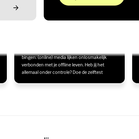
Ben jij digitaal in balans?
Scrollen, liken, appen, swipen, gamen en
Lees meer over Ben jij digitaal in balans?
(Externe link)
Lee
(Ex
bingen: (online) media lijken onlosmakelijk
verbonden met je offline leven. Heb jij het
allemaal onder controle? Doe de zelftest