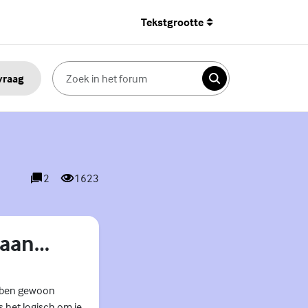
Tekstgrootte
 vraag
Zoeken
2
1623
reacties
weergaves
gaan…
ik ben gewoon
s het logisch om je