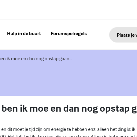
Hulp in de buurt
Forumspelregels
Plaats je
ben ik moe en dan nog opstap gaan…
 ben ik moe en dan nog opstap 
g en dit moet je tijd zijn om energie te hebben enz, alleen het ding is: 
. Het liefst wil ik dan gwn bijna gaan slapen. Alleen in het weekend i