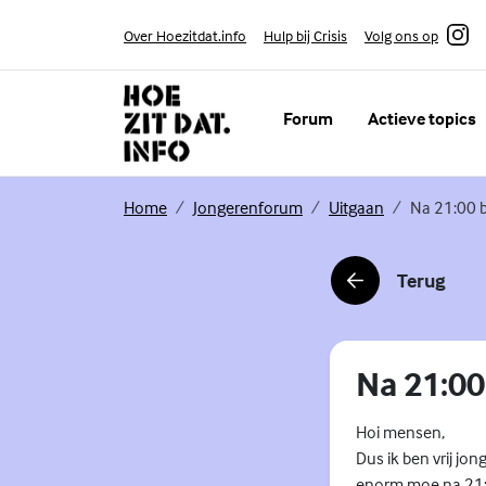
Skip to content
Volg ons op
Over Hoezitdat.info
Hulp bij Crisis
Instagram
Forum
Actieve topics
(Externe link)
(Externe link)
(Externe link)
Home
Jongerenforum
Uitgaan
Na 21:00 
Terug
(Externe link)
Na 21:00
Hoi mensen,
Dus ik ben vrij jon
enorm moe na 21:00