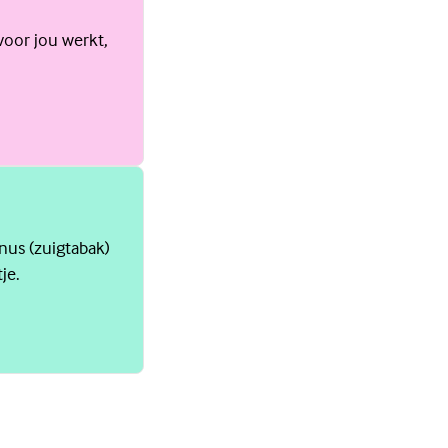
voor jou werkt,
snus (zuigtabak)
je.