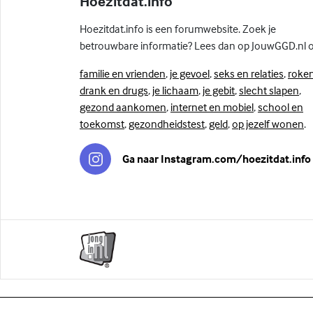
Hoezitdat.info
Hoezitdat.info is een forumwebsite. Zoek je
betrouwbare informatie? Lees dan op JouwGGD.nl 
familie en vrienden
,
je gevoel
,
seks en relaties
,
roken
drank en drugs
,
je lichaam
,
je gebit
,
slecht slapen
,
gezond aankomen
,
internet en mobiel
,
school en
toekomst
,
gezondheidstest
,
geld
,
op jezelf wonen
.
Ga naar Instagram.com/hoezitdat.info