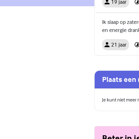
19 jaar
Ik slaap op zat
en energie dran
21 jaar
Plaats een 
Je kunt niet meer
Beter in j