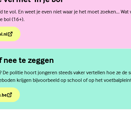
d te vol. En weet je even niet waar je het moet zoeken... Wat 
e bol (16+).
l.nl
e vel met 'In je bol'
f nee te zeggen
t? De politie hoort jongeren steeds vaker vertellen hoe ze de 
eboden krijgen bijvoorbeeld op school of op het voetbalpleint
u.be
rf nee te zeggen