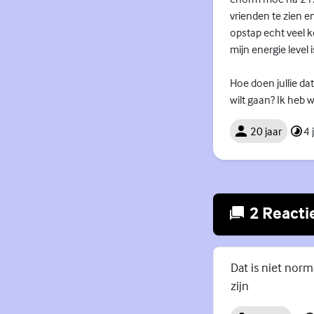
vrienden te zien e
opstap echt veel ko
mijn energie level 
Hoe doen jullie da
wilt gaan? Ik heb w
20 jaar
4 
2 Reacti
Dat is niet norm
zijn