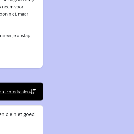
Ik neem voor
woon niet, maar
anneer je opstap
orde omdraaien
rne link)
ren die niet goed