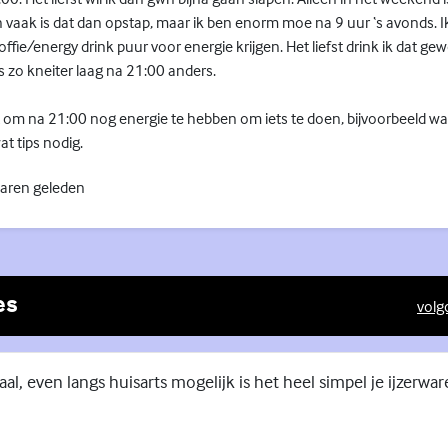
n vaak is dat dan opstap, maar ik ben enorm moe na 9 uur ‘s avonds. 
ffie/energy drink puur voor energie krijgen. Het liefst drink ik dat ge
is zo kneiter laag na 21:00 anders.
t om na 21:00 nog energie te hebben om iets te doen, bijvoorbeeld w
at tips nodig.
jaren geleden
es
volg
(Exte
aal, even langs huisarts mogelijk is het heel simpel je ijzerwa