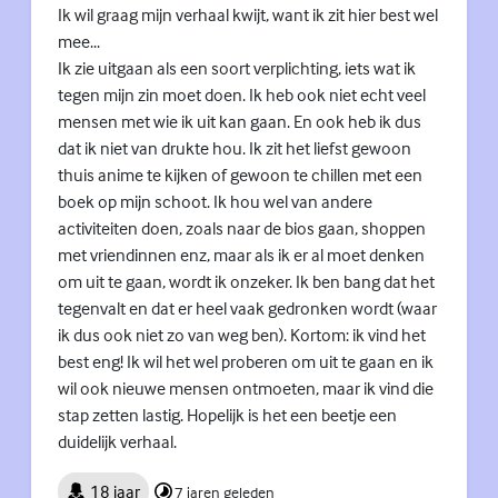
Ik wil graag mijn verhaal kwijt, want ik zit hier best wel
mee...
Ik zie uitgaan als een soort verplichting, iets wat ik
tegen mijn zin moet doen. Ik heb ook niet echt veel
mensen met wie ik uit kan gaan. En ook heb ik dus
dat ik niet van drukte hou. Ik zit het liefst gewoon
thuis anime te kijken of gewoon te chillen met een
boek op mijn schoot. Ik hou wel van andere
activiteiten doen, zoals naar de bios gaan, shoppen
met vriendinnen enz, maar als ik er al moet denken
om uit te gaan, wordt ik onzeker. Ik ben bang dat het
tegenvalt en dat er heel vaak gedronken wordt (waar
ik dus ook niet zo van weg ben). Kortom: ik vind het
best eng! Ik wil het wel proberen om uit te gaan en ik
wil ook nieuwe mensen ontmoeten, maar ik vind die
stap zetten lastig. Hopelijk is het een beetje een
duidelijk verhaal.
18 jaar
7 jaren geleden