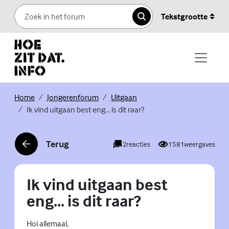
Skip to content
Tekstgrootte
Zoeken
(Externe link)
(Externe link)
(Externe link)
Home
Jongerenforum
Uitgaan
Ik vind uitgaan best eng... is dit raar?
Terug
2
reacties
1581
weergaves
(Externe link)
Ik vind uitgaan best
eng... is dit raar?
Hoi allemaal,