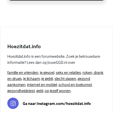
Hoezitdat.info
Hoezitdat.info is een forumwebsite. Zoek je betrouwbare
informatie? Lees dan op JouwGGD.nl over
familie en vrienden
,
je gevoel
,
seks en relaties
,
roken, drank
en drugs
,
je lichaam
,
je gebit
,
slecht slapen
,
gezond
aankomen
,
internet en mobiel
,
school en toekomst
,
gezondheidstest
,
geld
,
op jezelf wonen
.
Ga naar Instagram.com/hoezitdat.info