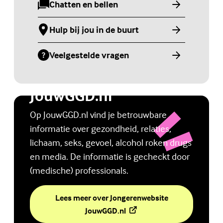
Chatten en bellen
(Externe link)
Hulp bij jou in de buurt
(Externe link)
Veelgestelde vragen
(Externe link)
Jongerenwebsite
JouwGGD.nl
Op JouwGGD.nl vind je betrouwbare
informatie over gezondheid, relaties,
lichaam, seks, gevoel, alcohol roken drugs
en media. De informatie is gecheckt door
(medische) professionals.
Lees meer over Jongerenwebsite
(Externe link)
JouwGGD.nl