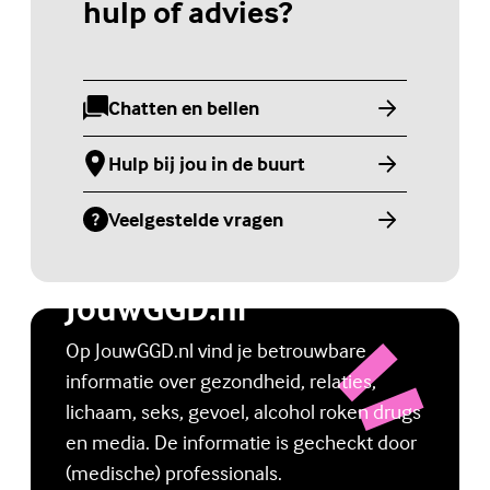
hulp of advies?
Chatten en bellen
(Externe link)
Hulp bij jou in de buurt
(Externe link)
Veelgestelde vragen
(Externe link)
Jongerenwebsite
JouwGGD.nl
Op JouwGGD.nl vind je betrouwbare
informatie over gezondheid, relaties,
lichaam, seks, gevoel, alcohol roken drugs
en media. De informatie is gecheckt door
(medische) professionals.