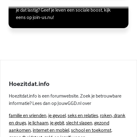
Wil je graag andere jongeren ontmoeten, maar vind
Lees meer over Vriendschap
(Externe link)
je dat lastig? Geef je leven een sociale boost, kijk
eens op join-us.nu!
Hoezitdat.info
Hoezitdat.info is een forumwebsite. Zoek je betrouwbare
informatie? Lees dan op JouwGGD.nl over
familie en vrienden
,
je gevoel
,
seks en relaties
,
roken, drank
en drugs
,
je lichaam
,
je gebit
,
slecht slapen
,
gezond
aankomen
,
internet en mobiel
,
school en toekomst
,