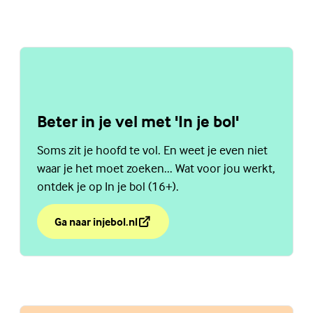
Beter in je vel met 'In je bol'
Soms zit je hoofd te vol. En weet je even niet
waar je het moet zoeken... Wat voor jou werkt,
ontdek je op In je bol (16+).
Ga naar injebol.nl
over Beter in je vel met 'In je bol'
(Externe link)