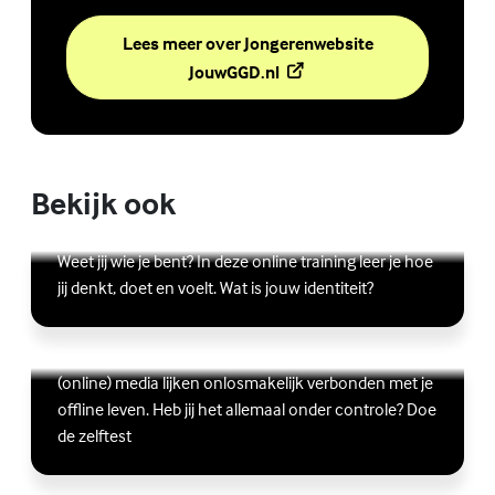
Lees meer over Jongerenwebsite
(Externe link)
JouwGGD.nl
Bekijk ook
Online zelfhulptraining - Wie ben ik?
Lees meer over Online zelfhulptraining - Wie ben ik?
(Externe link)
Weet jij wie je bent? In deze online training leer je hoe
jij denkt, doet en voelt. Wat is jouw identiteit?
Ben jij digitaal in balans?
Scrollen, liken, appen, swipen, gamen en bingen:
Lees meer over Ben jij digitaal in balans?
(Externe link)
(online) media lijken onlosmakelijk verbonden met je
offline leven. Heb jij het allemaal onder controle? Doe
de zelftest
Vriendschap