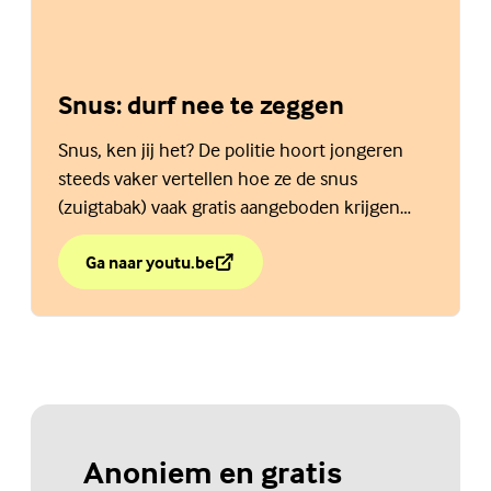
Snus: durf nee te zeggen
Snus, ken jij het? De politie hoort jongeren
steeds vaker vertellen hoe ze de snus
(zuigtabak) vaak gratis aangeboden krijgen
bijvoorbeeld op school of op het
voetbalpleintje.
Ga naar youtu.be
over Snus: durf nee te zeggen
(Externe link)
Anoniem en gratis