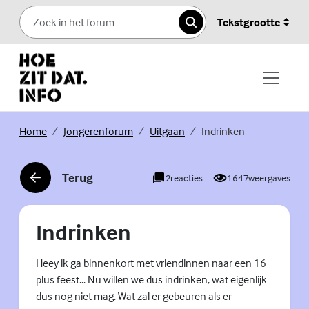
Skip to content
Tekstgrootte
Zoeken
(Externe link)
(Externe link)
(Externe link)
Home
Jongerenforum
Uitgaan
Indrinken
Terug
2
reacties
1647
weergaves
(Externe link)
Indrinken
Heey ik ga binnenkort met vriendinnen naar een 16
plus feest... Nu willen we dus indrinken, wat eigenlijk
dus nog niet mag. Wat zal er gebeuren als er