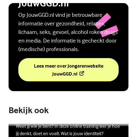
JouwGGD.nl
Op JouwGGD.nl vind je betrouwbare
informatie over gezondheid, relaties,
lichaam, seks, gevoel, alcohol roken drugs
en media. De informatie is gecheckt door
(medische) professionals.
Lees meer over Jongerenwebsite
(Externe link)
JouwGGD.nl
Bekijk ook
Online zelfhulptraining - Wie ben ik?
Lees meer over Online zelfhulptraining - Wie ben ik?
(Externe link)
Weet jij wie je bent? In deze online training leer je hoe
jij denkt, doet en voelt. Wat is jouw identiteit?