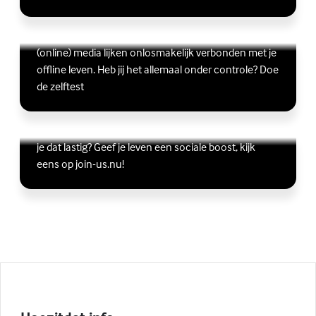
Ben jij digitaal in balans?
Scrollen, liken, appen, swipen, gamen en bingen:
Lees meer over Ben jij digitaal in balans?
(Externe link)
(online) media lijken onlosmakelijk verbonden met je
offline leven. Heb jij het allemaal onder controle? Doe
de zelftest
Vriendschap
Wil je graag andere jongeren ontmoeten, maar vind
Lees meer over Vriendschap
(Externe link)
je dat lastig? Geef je leven een sociale boost, kijk
eens op join-us.nu!