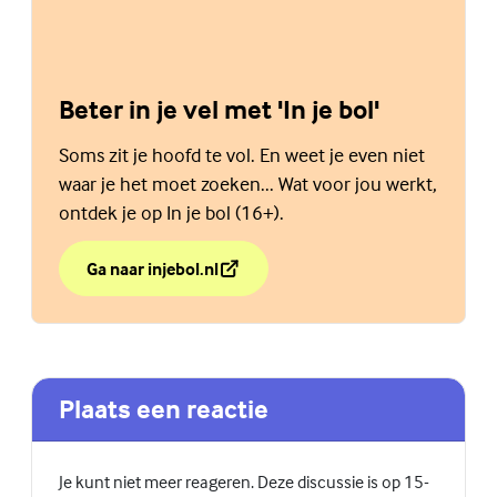
Beter in je vel met 'In je bol'
Soms zit je hoofd te vol. En weet je even niet
waar je het moet zoeken... Wat voor jou werkt,
ontdek je op In je bol (16+).
Ga naar injebol.nl
over Beter in je vel met 'In je bol'
(Externe link)
Plaats een reactie
Je kunt niet meer reageren. Deze discussie is op 15-