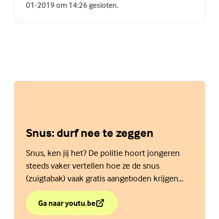
01-2019 om 14:26 gesloten.
Snus: durf nee te zeggen
Snus, ken jij het? De politie hoort jongeren
steeds vaker vertellen hoe ze de snus
(zuigtabak) vaak gratis aangeboden krijgen
bijvoorbeeld op school of op het
voetbalpleintje.
Ga naar youtu.be
over Snus: durf nee te zeggen
(Externe link)