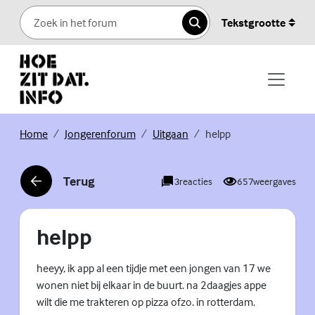
Skip to content
Tekstgrootte
Zoeken
(Externe link)
(Externe link)
(Externe link)
Home
Jongerenforum
Uitgaan
helpp
Terug
3
reacties
657
weergaves
(Externe link)
helpp
heeyy, ik app al een tijdje met een jongen van 17 we
wonen niet bij elkaar in de buurt. na 2daagjes appe
wilt die me trakteren op pizza ofzo. in rotterdam.