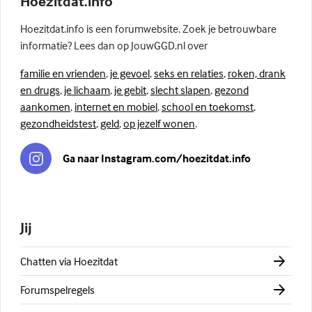
Hoezitdat.info
Hoezitdat.info is een forumwebsite. Zoek je betrouwbare
informatie? Lees dan op JouwGGD.nl over
familie en vrienden
,
je gevoel
,
seks en relaties
,
roken, drank
en drugs
,
je lichaam
,
je gebit
,
slecht slapen
,
gezond
aankomen
,
internet en mobiel
,
school en toekomst
,
gezondheidstest
,
geld
,
op jezelf wonen
.
Ga naar Instagram.com/hoezitdat.info
Jij
Chatten via Hoezitdat
Forumspelregels