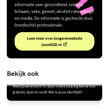
informatie over gezondheid, relaties,
lichaam, seks, gevoel, alcohol roken drugs
en media. De informatie is gecheckt door
(medische) professionals.
Lees meer over Jongerenwebsite
(Externe link)
JouwGGD.nl
Bekijk ook
Online zelfhulptraining - Wie ben ik?
Lees meer over Online zelfhulptraining - Wie ben ik?
(Externe link)
Weet jij wie je bent? In deze online training leer je hoe
jij denkt, doet en voelt. Wat is jouw identiteit?
Ben jij digitaal in balans?
Scrollen, liken, appen, swipen, gamen en bingen: