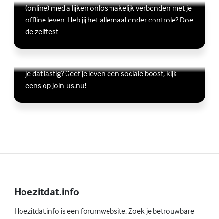
Lees meer over Ben jij digitaal in balans?
(Externe link)
(online) media lijken onlosmakelijk verbonden met je
offline leven. Heb jij het allemaal onder controle? Doe
de zelftest
Vriendschap
Wil je graag andere jongeren ontmoeten, maar vind
Lees meer over Vriendschap
(Externe link)
je dat lastig? Geef je leven een sociale boost, kijk
eens op join-us.nu!
Hoezitdat.info
Hoezitdat.info is een forumwebsite. Zoek je betrouwbare