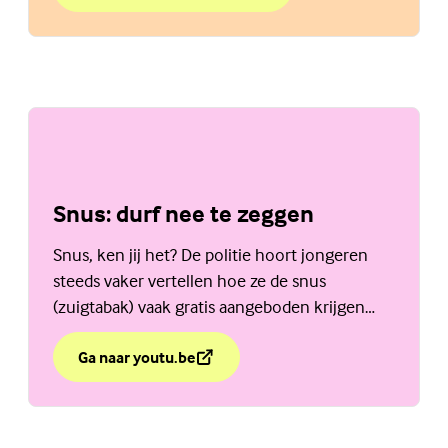
Snus: durf nee te zeggen
Snus, ken jij het? De politie hoort jongeren
steeds vaker vertellen hoe ze de snus
(zuigtabak) vaak gratis aangeboden krijgen
bijvoorbeeld op school of op het
voetbalpleintje.
Ga naar youtu.be
over Snus: durf nee te zeggen
(Externe link)