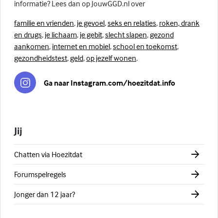
informatie? Lees dan op JouwGGD.nl over
familie en vrienden
,
je gevoel
,
seks en relaties
,
roken, drank
en drugs
,
je lichaam
,
je gebit
,
slecht slapen
,
gezond
aankomen
,
internet en mobiel
,
school en toekomst
,
gezondheidstest
,
geld
,
op jezelf wonen
.
Ga naar Instagram.com/hoezitdat.info
Jij
Chatten via Hoezitdat
Forumspelregels
Jonger dan 12 jaar?