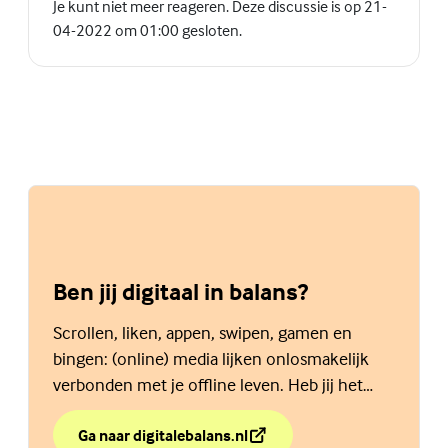
Je kunt niet meer reageren. Deze discussie is op 21-
04-2022 om 01:00 gesloten.
Ben jij digitaal in balans?
Scrollen, liken, appen, swipen, gamen en
bingen: (online) media lijken onlosmakelijk
verbonden met je offline leven. Heb jij het
allemaal onder controle? Doe de zelftest
Ga naar digitalebalans.nl
over Ben jij digitaal in balans?
(Externe link)