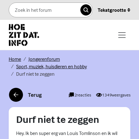
Skip to content
Tekstgrootte
Zoeken
(Externe link)
(Externe link)
Home
Jongerenforum
(Externe link)
Sport, muziek, huisdieren en hobby
Durf niet te zeggen
Terug
2
reacties
1349
weergaves
(Externe link)
Durf niet te zeggen
Hey. Ik ben super erg van Louis Tomlinson en ik wil