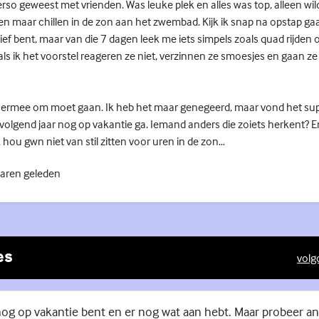
rso geweest met vrienden. Was leuke plek en alles was top, alleen wil
en maar chillen in de zon aan het zwembad. Kijk ik snap na opstap ga
ief bent, maar van die 7 dagen leek me iets simpels zoals quad rijden
 als ik het voorstel reageren ze niet, verzinnen ze smoesjes en gaan 
ik ermee om moet gaan. Ik heb het maar genegeerd, maar vond het sup
ze volgend jaar nog op vakantie ga. Iemand anders die zoiets herkent? 
ou gwn niet van stil zitten voor uren in de zon…
jaren geleden
es
volg
(Exte
 nog op vakantie bent en er nog wat aan hebt. Maar probeer a