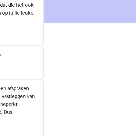
dat die het ook
 op jullie leuke
n
een afspraken
en vastleggen van
n beperkt
. Dus :