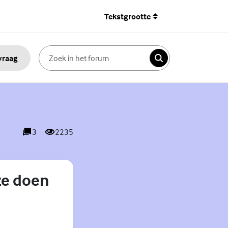
Tekstgrootte
 vraag
Zoeken
3
2235
reacties
weergaves
ze doen