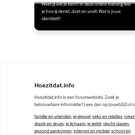
Lees meer over Online zelfhulptraining - Wie ben ik?
(Externe link)
Weet jij wie je bent? In deze online training leer
je hoe jij denkt, doet en voelt. Wat is jouw
identiteit?
Hoezitdat.info
Hoezitdat.info is een forumwebsite. Zoek je
betrouwbare informatie? Lees dan op JouwGGD.nl 
familie en vrienden
,
je gevoel
,
seks en relaties
,
roken
drank en drugs
,
je lichaam
,
je gebit
,
slecht slapen
,
gezond aankomen
,
internet en mobiel
,
school en