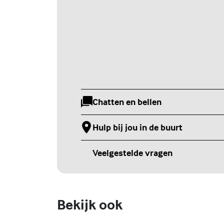
Chatten en bellen
(Externe link)
Hulp bij jou in de buurt
(Externe link)
Veelgestelde vragen
(Externe link)
Bekijk ook
Online zelfhulptraining - Wie ben
ik?