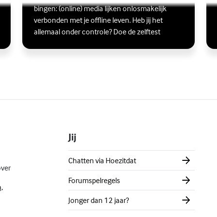
Lees meer over Ben jij digitaal in balans?
(Externe link)
Lee
(Ex
bingen: (online) media lijken onlosmakelijk
verbonden met je offline leven. Heb jij het
allemaal onder controle? Doe de zelftest
Jij
Chatten via Hoezitdat
over
Forumspelregels
,
Jonger dan 12 jaar?