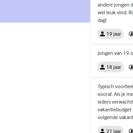
andere jongen d
wel leuk vind. R
dag!
19 jaar
Jongen van 19 on
18 jaar
Typisch voorbee
vooraf. Als je m
ieders verwachti
vakantiebudget h
volgende vakant
21 jaar