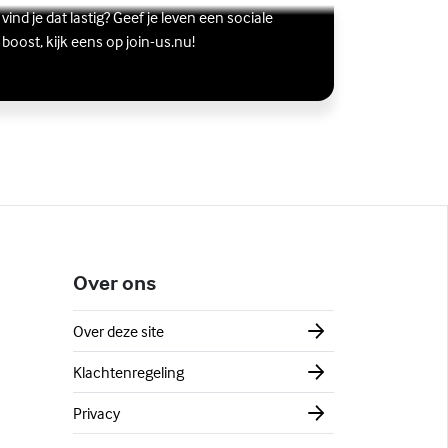
s meer over Vriendschap
terne link)
vind je dat lastig? Geef je leven een sociale
boost, kijk eens op join-us.nu!
Over ons
Over deze site
Klachtenregeling
Privacy