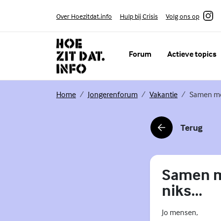
Skip to content
Volg ons op
Over Hoezitdat.info
Hulp bij Crisis
Instagram
Forum
Actieve topics
(Externe link)
(Externe link)
(Externe link)
Home
Jongerenforum
Vakantie
Samen met
Terug
(Externe link)
Samen m
niks…
Jo mensen,