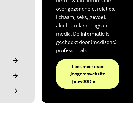
betrouwbare informatie
over gezondheid, relaties,
lichaam, seks, gevoel,
alcohol roken drugs en
media. De informatie is
gecheckt door (medische)
professionals.
Lees meer over
Jongerenwebsite
(Externe link)
JouwGGD.nl
Ben jij digitaal in balans?
Scrollen, liken, appen, swipen, gamen en