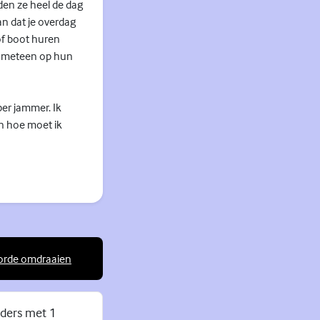
den ze heel de dag
an dat je overdag
 of boot huren
ze meteen op hun
er jammer. Ik
En hoe moet ik
orde omdraaien
rne link)
nders met 1