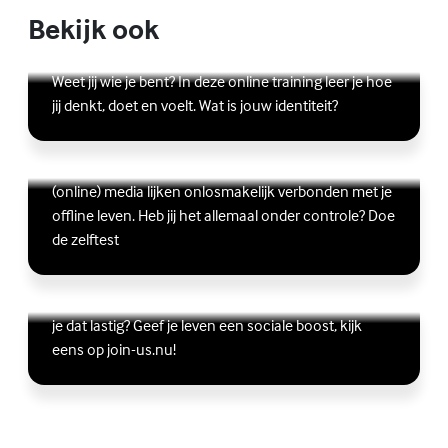
Bekijk ook
Online zelfhulptraining - Wie ben ik?
Lees meer over Online zelfhulptraining - Wie ben ik?
(Externe link)
Weet jij wie je bent? In deze online training leer je hoe
jij denkt, doet en voelt. Wat is jouw identiteit?
Ben jij digitaal in balans?
Scrollen, liken, appen, swipen, gamen en bingen:
Lees meer over Ben jij digitaal in balans?
(Externe link)
(online) media lijken onlosmakelijk verbonden met je
offline leven. Heb jij het allemaal onder controle? Doe
de zelftest
Vriendschap
Wil je graag andere jongeren ontmoeten, maar vind
Lees meer over Vriendschap
(Externe link)
je dat lastig? Geef je leven een sociale boost, kijk
eens op join-us.nu!