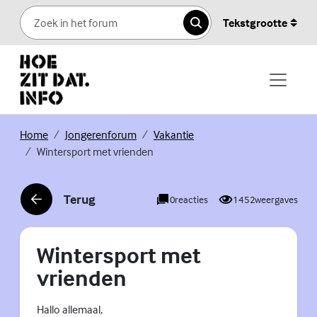
Skip to content
Tekstgrootte
Zoeken
(Externe link)
(Externe link)
(Externe link)
Home
Jongerenforum
Vakantie
Wintersport met vrienden
Terug
0
reacties
1452
weergaves
(Externe link)
Wintersport met
vrienden
Hallo allemaal,