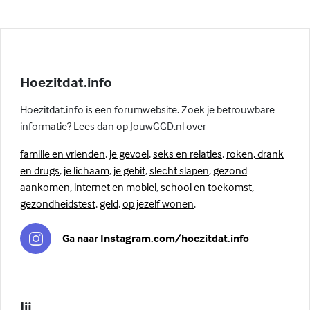
Hoezitdat.info
Hoezitdat.info is een forumwebsite. Zoek je betrouwbare
informatie? Lees dan op JouwGGD.nl over
familie en vrienden
,
je gevoel
,
seks en relaties
,
roken, drank
en drugs
,
je lichaam
,
je gebit
,
slecht slapen
,
gezond
aankomen
,
internet en mobiel
,
school en toekomst
,
gezondheidstest
,
geld
,
op jezelf wonen
.
Ga naar Instagram.com/hoezitdat.info
Jij