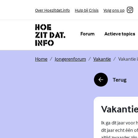
Skip to content
Volg ons op
Over Hoezitdat.info
Hulp bij Crisis
Instagram
Forum
Actieve topics
(Externe link)
(Externe link)
(Externe link)
Home
Jongerenforum
Vakantie
Vakantie 
Terug
(Externe link)
Vakantie
Ik ga dit jaar voor
dit jaar echt één 
altijd zwaarder zijn