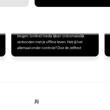
Ben jij digitaal in balans?
Scrollen, liken, appen, swipen, gamen en
Lees meer over Ben jij digitaal in balans?
(Externe link)
Lee
(Ex
bingen: (online) media lijken onlosmakelijk
verbonden met je offline leven. Heb jij het
allemaal onder controle? Doe de zelftest
Jij