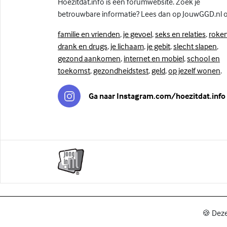
Hoezitdat.info is een forumwebsite. Zoek je
betrouwbare informatie? Lees dan op JouwGGD.nl 
familie en vrienden
,
je gevoel
,
seks en relaties
,
roken
drank en drugs
,
je lichaam
,
je gebit
,
slecht slapen
,
gezond aankomen
,
internet en mobiel
,
school en
toekomst
,
gezondheidstest
,
geld
,
op jezelf wonen
.
Ga naar Instagram.com/hoezitdat.info
🍪 Deze