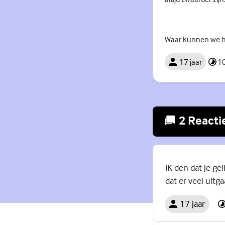
Waar kunnen we he
17 jaar
10
2 Reacti
IK den dat je gel
dat er veel uitg
17 jaar