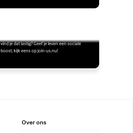
Vriendschap
Wil je graag andere jongeren ontmoeten, maar
s meer over Vriendschap
terne link)
vind je dat lastig? Geef je leven een sociale
boost, kijk eens op join-us.nu!
Over ons