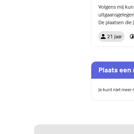
Volgens mij kun 
uitgaansgelege
De plaatsen die j
21 jaar
Plaats een 
Je kunt niet meer