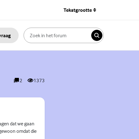
Tekstgrootte
 vraag
Zoeken
2
1373
reacties
weergaves
 dagen dat we gaan
es gewoon omdat die