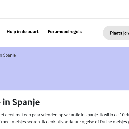
Hulp in de buurt
Forumspelregels
Plaats je
in Spanje
 in Spanje
 het eerst met een paar vrienden op vakantie in spanje. Ik wil in de 10
of meer meisjes scoren. Ik denk bij voorkeur Engelse of Duitse meisj
.