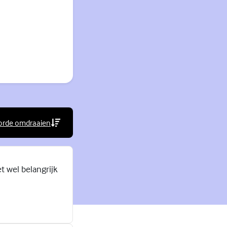
orde omdraaien
rne link)
et wel belangrijk