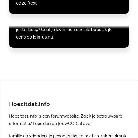
de zelftest
Vriendschap
Wil je graag andere jongeren ontmoeten, maar vind
Lees meer over Vriendschap
(Externe link)
je dat lastig? Geef je leven een sociale boost, kijk
eens op join-us.nu!
Hoezitdat.info
Hoezitdat.info is een forumwebsite. Zoek je betrouwbare
informatie? Lees dan op JouwGGD.nl over
familie en vrienden
,
je gevoel
,
seks en relaties
,
roken, drank