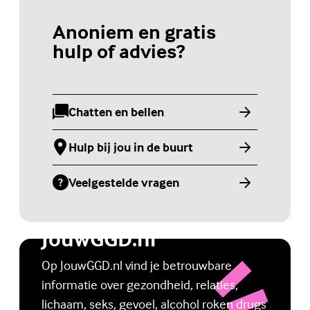
Anoniem en gratis
hulp of advies?
Chatten en bellen
(Externe link)
Hulp bij jou in de buurt
(Externe link)
Veelgestelde vragen
(Externe link)
Jongerenwebsite
JouwGGD.nl
Op JouwGGD.nl vind je betrouwbare
informatie over gezondheid, relaties,
lichaam, seks, gevoel, alcohol roken drugs