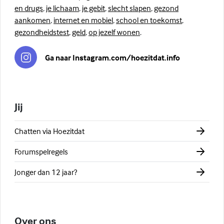
en drugs
,
je lichaam
,
je gebit
,
slecht slapen
,
gezond
aankomen
,
internet en mobiel
,
school en toekomst
,
gezondheidstest
,
geld
,
op jezelf wonen
.
Ga naar Instagram.com/hoezitdat.info
Jij
Chatten via Hoezitdat
Forumspelregels
Jonger dan 12 jaar?
Over ons