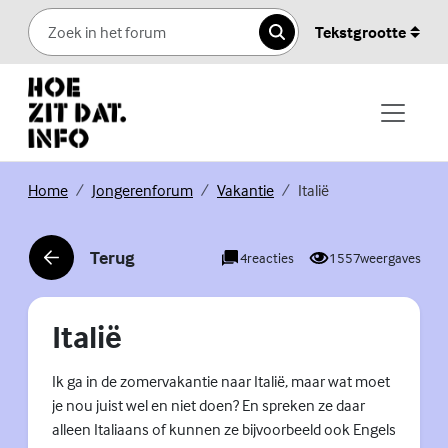
Skip to content
Tekstgrootte
Zoeken
(Externe link)
(Externe link)
(Externe link)
Home
Jongerenforum
Vakantie
Italië
Terug
4
reacties
1557
weergaves
(Externe link)
Italië
Ik ga in de zomervakantie naar Italië, maar wat moet
je nou juist wel en niet doen? En spreken ze daar
alleen Italiaans of kunnen ze bijvoorbeeld ook Engels