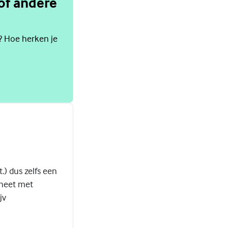
 of andere
g? Hoe herken je
.) dus zelfs een
aneet met
jv