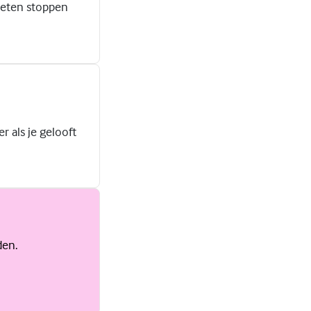
moeten stoppen
r als je gelooft
den.