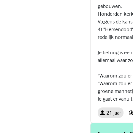
gebouwen.
Honderden kerke
Vp;gens de kans
4) "Hersendood"
redelijk normaal
Je betoog is ee
allemaal waar zo
"Waarom zou er 
"Waarom zou er 
groene mannetje
Je gaat er vanuit
21 jaar