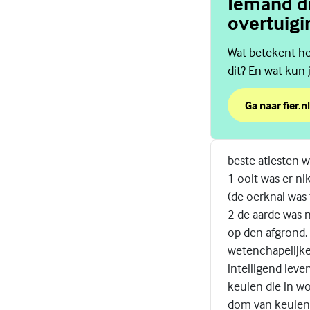
Iemand di
overtuigi
Wat betekent het
dit? En wat kun 
Ga naar fier.nl
over Iemand d
(Externe link)
beste atiesten w
1 ooit was er niks
(de oerknal was 
2 de aarde was n
op den afgrond. (
wetenchapelijke 
intelligend leve
keulen die in w
dom van keulen 