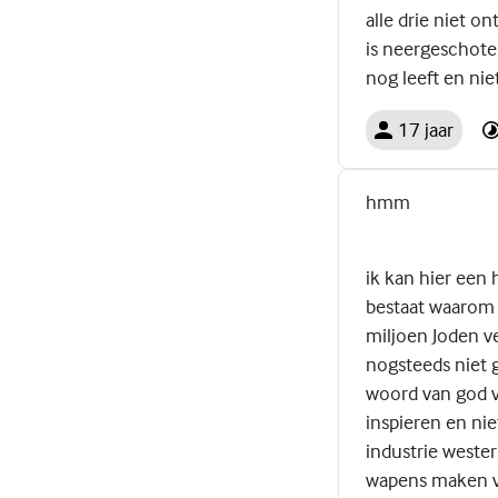
alle drie niet on
is neergeschoten
nog leeft en nie
17 jaar
hmm
ik kan hier een 
bestaat waarom z
miljoen Joden v
nogsteeds niet 
woord van god vo
inspieren en nie
industrie wester
wapens maken vo