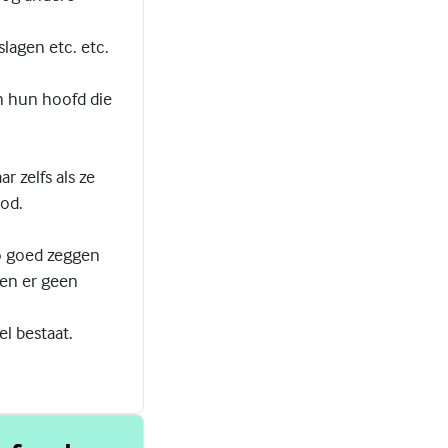
lagen etc. etc.
n hun hoofd die
 zelfs als ze
god.
zo goed zeggen
den er geen
el bestaat.