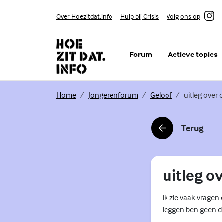
Skip to content
Volg ons op
Over Hoezitdat.info
Hulp bij Crisis
Instagram
Forum
Actieve topics
(Externe link)
(Externe link)
(Externe link)
Home
Jongerenforum
Geloof
uitleg over 
Terug
(Externe link)
uitleg o
ik zie vaak vragen 
leggen ben geen d