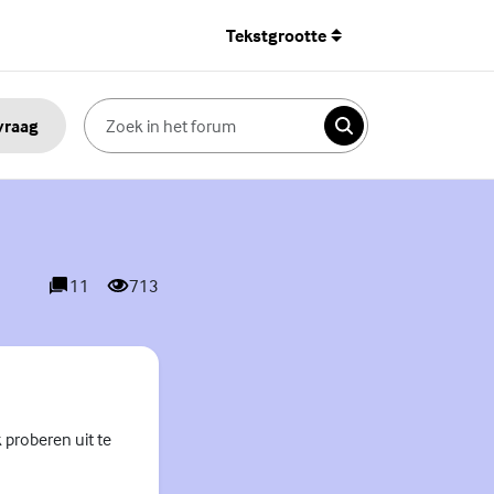
Tekstgrootte
 vraag
Zoeken
11
713
reacties
weergaves
k proberen uit te