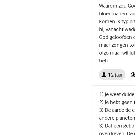
Waarom zou God 
bloedmanen ramp
komen ik typ di
hij vanacht wede
God geloofden e
maar zongen tot 
ofzo maar wil ju
heb
12 jaar
1) Je weet duide
2) Je hebt geen 
3) De aarde de e
andere planeten
3) Dat een gebou
overdreven. De