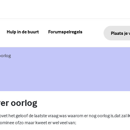
Hulp in de buurt
Forumspelregels
Plaats je
oorlog
ver oorlog
ovet het geloof de laatste vraag was waarom er nog oorlog is,dat zal i
ominee ofzo maar kweet er wel veel van;