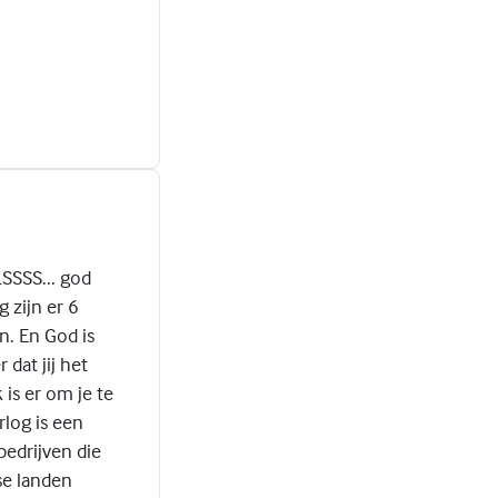
LSSSS... god
 zijn er 6
n. En God is
dat jij het
 is er om je te
rlog is een
bedrijven die
se landen