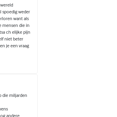
 wereld
l spoedig weder
rloren want als
de mensen die in
a ch elijke pijn
lf niet beter
 en je een vraag
p die miljarden
uwens
nog andere