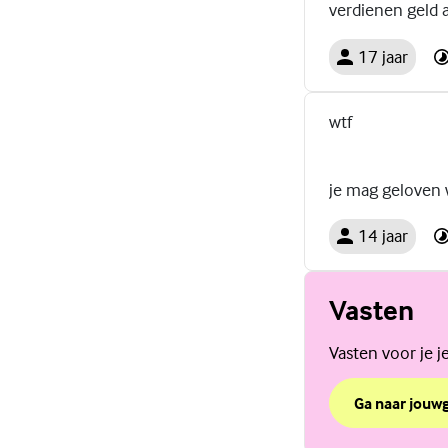
verdienen geld 
17 jaar
wtf
je mag geloven w
14 jaar
Vasten
Vasten voor je 
Ga naar jouw
over Vasten
(Externe link)