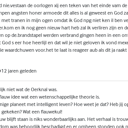
nie.vestaan de oorlogen xij een teken van het einde vam de
en angsten honer armoede dit alles is al geweest en God za
t met tranen in mijn ogen omdat ik God npg niet ken il ben ve
r.kom en ik nog geen nieuw hart heb zal ik verliren zijn en 
n op de.brandstapel werden verbrand gingen heen in een onts
God s eer hoe heerlijl en dat wil je niet geloven ik vond mexe
lie waardchuwen voor.het te laat is reageer aub als dit ja raakt
12 jaren geleden
lijk niet wat de Oerknal was.
flauw idee wat een wetenschappelijke theorie is.
nige planeet met intelligent leven? Hoe weet je dat? Heb jij o
 gekeken? Wat een flauwekul!
w blijft staan is niks wonderbaarlijks aan. Het verhaal is tro
 dom was behoorlijk beschadigd en er omheen stonden ook 