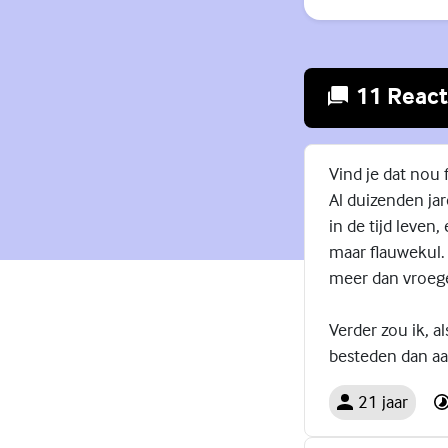
11 React
Vind je dat nou 
Al duizenden jar
in de tijd leven,
maar flauwekul. 
meer dan vroege
Verder zou ik, a
besteden dan aan
21 jaar