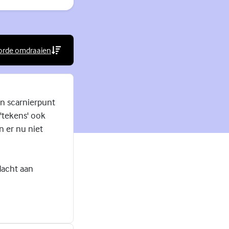
orde omdraaien
rne link)
en scarnierpunt
e 'tekens' ook
n er nu niet
dacht aan