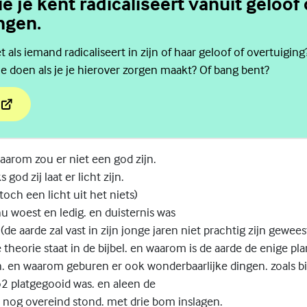
e je kent radicaliseert vanuit geloof
ngen.
 als iemand radicaliseert in zijn of haar geloof of overtuigin
je doen als je je hierover zorgen maakt? Of bang bent?
ie je kent radicaliseert vanuit geloof of andere overtuigingen.
aarom zou er niet een god zijn.
 god zij laat er licht zijn.
toch een licht uit het niets)
u woest en ledig. en duisternis was
de aarde zal vast in zijn jonge jaren niet prachtig zijn geweest
theorie staat in de bijbel. en waarom is de aarde de enige pl
n. en waarom geburen er ook wonderbaarlijke dingen. zoals bi
o2 platgegooid was. en aleen de
nog overeind stond. met drie bom inslagen.