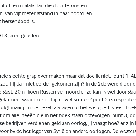
tploft. en malala dan die door teroristen
. van vijf meter afstand in haar hoofd. en
t hersendood is.
13 jaren geleden
hele slechte grap over maken maar dat doe ik niet. punt 1, A
ou hij dan niet eerder gekomen zijn? in de 2de wereld oorlog
ergast, 20 miljoen Russen vermoord enzo kan ik wel door gaa
gekomen. waarom zou hij nu wel komen? punt 2 ik respecteer 
lgt maar jij moet jezelf afvragen of het wel goed is. een boek
t om alle ideeën die in het boek staan optevolgen. punt 3, oo
se bedrijven verdienen geld aan oorlog, jij vraagt hoe? er zijn 
or bv de het leger van Syrië en andere oorlogen. De wester