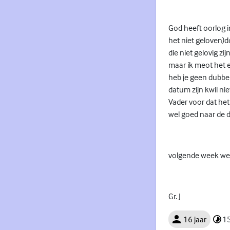
God heeft oorlog i
het niet geloven)
die niet gelovig zi
maar ik meot het e
heb je geen dubbel
datum zijn kwil ni
Vader voor dat het 
wel goed naar de d
volgende week we
Gr. J
16 jaar
15