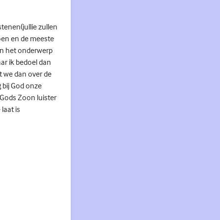
enen(jullie zullen
oen en de meeste
van het onderwerp
ar ik bedoel dan
t we dan over de
g bij God onze
Gods Zoon luister
laat is