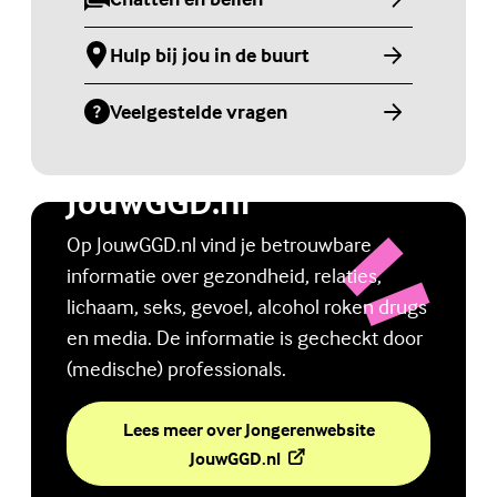
(Externe link)
Hulp bij jou in de buurt
(Externe link)
Veelgestelde vragen
(Externe link)
Jongerenwebsite
JouwGGD.nl
Op JouwGGD.nl vind je betrouwbare
informatie over gezondheid, relaties,
lichaam, seks, gevoel, alcohol roken drugs
en media. De informatie is gecheckt door
(medische) professionals.
Lees meer over Jongerenwebsite
(Externe link)
JouwGGD.nl