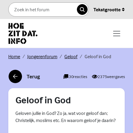
Skip to content
Tekstgrootte
Zoeken
(Externe link)
(Externe link)
(Externe link)
Home
Jongerenforum
Geloof
Geloof in God
Terug
30
reacties
2375
weergaves
(Externe link)
Geloof in God
Geloven jullie in God? Zo ja, wat voor geloof dan;
Christelijk, moslims etc. En waarom geloof je daarin?