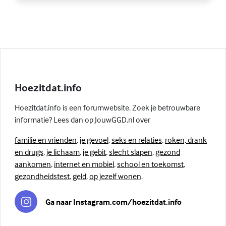
Hoezitdat.info
Hoezitdat.info is een forumwebsite. Zoek je betrouwbare
informatie? Lees dan op JouwGGD.nl over
familie en vrienden
,
je gevoel
,
seks en relaties
,
roken, drank
en drugs
,
je lichaam
,
je gebit
,
slecht slapen
,
gezond
aankomen
,
internet en mobiel
,
school en toekomst
,
gezondheidstest
,
geld
,
op jezelf wonen
.
Ga naar Instagram.com/hoezitdat.info