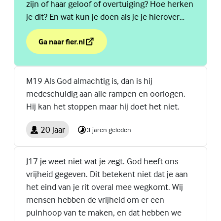
zijn of haar geloof of overtuiging? Hoe herken
je dit? En wat kun je doen als je je hierover
zorgen maakt? Of bang bent?
Ga naar fier.nl
over Iemand die je kent radicaliseert vanuit geloof of
(Externe link)
M19 Als God almachtig is, dan is hij
medeschuldig aan alle rampen en oorlogen.
Hij kan het stoppen maar hij doet het niet.
20 jaar
3 jaren geleden
J17 je weet niet wat je zegt. God heeft ons
vrijheid gegeven. Dit betekent niet dat je aan
het eind van je rit overal mee wegkomt. Wij
mensen hebben de vrijheid om er een
puinhoop van te maken, en dat hebben we