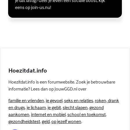
je dat lastig? Geef je leven een sociale boost, kijk
eens op join-us.nu!
Hoezitdat.info
Hoezitdat.info is een forumwebsite. Zoek je betrouwbare
informatie? Lees dan op JouwGGD.nl over
familie en vrienden
,
je gevoel
,
seks en relaties
,
roken, drank
en drugs
,
je lichaam
,
je gebit
,
slecht slapen
,
gezond
aankomen
,
internet en mobiel
,
school en toekomst
,
gezondheidstest
,
geld
,
op jezelf wonen
.