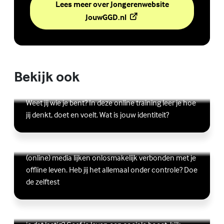
Lees meer over Jongerenwebsite
(Externe link)
JouwGGD.nl
Bekijk ook
Online zelfhulptraining - Wie ben ik?
Lees meer over Online zelfhulptraining - Wie ben ik?
(Externe link)
Weet jij wie je bent? In deze online training leer je hoe
jij denkt, doet en voelt. Wat is jouw identiteit?
Ben jij digitaal in balans?
Scrollen, liken, appen, swipen, gamen en bingen:
Lees meer over Ben jij digitaal in balans?
(Externe link)
(online) media lijken onlosmakelijk verbonden met je
offline leven. Heb jij het allemaal onder controle? Doe
de zelftest
Vriendschap
Wil je graag andere jongeren ontmoeten, maar vind
Lees meer over Vriendschap
(Externe link)