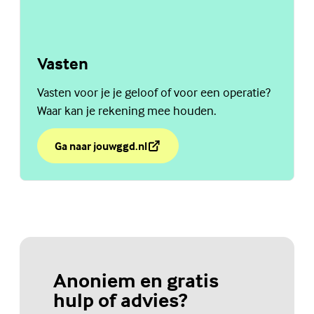
Vasten
Vasten voor je je geloof of voor een operatie?
Waar kan je rekening mee houden.
Ga naar jouwggd.nl
over Vasten
(Externe link)
Anoniem en gratis
hulp of advies?