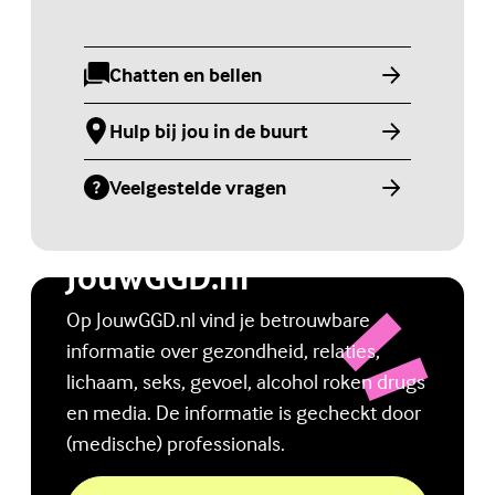
Chatten en bellen
(Externe link)
Hulp bij jou in de buurt
(Externe link)
Veelgestelde vragen
(Externe link)
Jongerenwebsite
JouwGGD.nl
Op JouwGGD.nl vind je betrouwbare
informatie over gezondheid, relaties,
lichaam, seks, gevoel, alcohol roken drugs
en media. De informatie is gecheckt door
(medische) professionals.