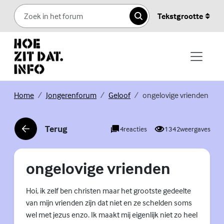
Skip to content
Tekstgrootte
Zoeken
(Externe link)
(Externe link)
(Externe link)
Home
Jongerenforum
Geloof
ongelovige vrienden
Terug
4
reacties
1342
weergaves
(Externe link)
ongelovige vrienden
Hoi, ik zelf ben christen maar het grootste gedeelte
van mijn vrienden zijn dat niet en ze schelden soms
wel met jezus enzo. Ik maakt mij eigenlijk niet zo heel