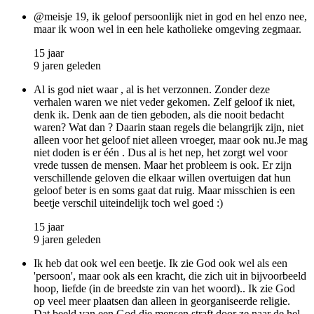
@meisje 19, ik geloof persoonlijk niet in god en hel enzo nee,
maar ik woon wel in een hele katholieke omgeving zegmaar.
15 jaar
9 jaren geleden
Al is god niet waar , al is het verzonnen. Zonder deze
verhalen waren we niet veder gekomen. Zelf geloof ik niet,
denk ik. Denk aan de tien geboden, als die nooit bedacht
waren? Wat dan ? Daarin staan regels die belangrijk zijn, niet
alleen voor het geloof niet alleen vroeger, maar ook nu.Je mag
niet doden is er één . Dus al is het nep, het zorgt wel voor
vrede tussen de mensen. Maar het probleem is ook. Er zijn
verschillende geloven die elkaar willen overtuigen dat hun
geloof beter is en soms gaat dat ruig. Maar misschien is een
beetje verschil uiteindelijk toch wel goed :)
15 jaar
9 jaren geleden
Ik heb dat ook wel een beetje. Ik zie God ook wel als een
'persoon', maar ook als een kracht, die zich uit in bijvoorbeeld
hoop, liefde (in de breedste zin van het woord).. Ik zie God
op veel meer plaatsen dan alleen in georganiseerde religie.
Dat beeld van een God die mensen straft door ze naar de hel