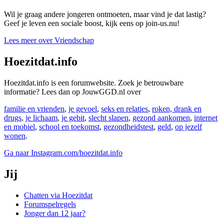
Wil je graag andere jongeren ontmoeten, maar vind je dat lastig?
Geef je leven een sociale boost, kijk eens op join-us.nu!
Lees meer over Vriendschap
Hoezitdat.info
Hoezitdat.info is een forumwebsite. Zoek je betrouwbare
informatie? Lees dan op JouwGGD.nl over
familie en vrienden
,
je gevoel
,
seks en relaties
,
roken, drank en
drugs
,
je lichaam
,
je gebit
,
slecht slapen
,
gezond aankomen
,
internet
en mobiel
,
school en toekomst
,
gezondheidstest
,
geld
,
op jezelf
wonen
.
Ga naar Instagram.com/hoezitdat.info
Jij
Chatten via Hoezitdat
Forumspelregels
Jonger dan 12 jaar?