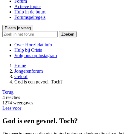
Forum
Actieve topics
Hulp in de buurt
Forumspelregels
Plaats je vraag
Zoeken
Over Hoezitdat.info
Hulp bij Crisis
Volg ons op
Instagram
Home
Jongerenforum
Geloof
God is een gevoel. Toch?
Terug
4
reacties
1274
weergaves
Lees voor
God is een gevoel. Toch?
De meeste mensen die niet in god geloven, denken direct aan het