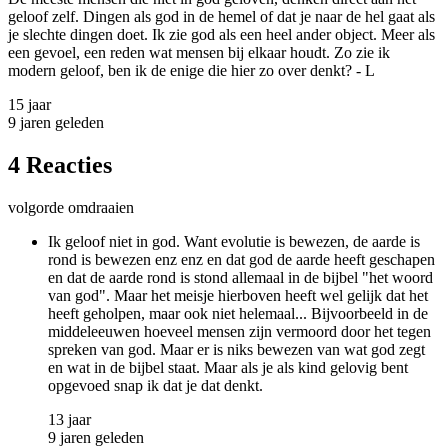
geloof zelf. Dingen als god in de hemel of dat je naar de hel gaat als
je slechte dingen doet. Ik zie god als een heel ander object. Meer als
een gevoel, een reden wat mensen bij elkaar houdt. Zo zie ik
modern geloof, ben ik de enige die hier zo over denkt? - L
15 jaar
9 jaren geleden
4 Reacties
volgorde omdraaien
Ik geloof niet in god. Want evolutie is bewezen, de aarde is
rond is bewezen enz enz en dat god de aarde heeft geschapen
en dat de aarde rond is stond allemaal in de bijbel "het woord
van god". Maar het meisje hierboven heeft wel gelijk dat het
heeft geholpen, maar ook niet helemaal... Bijvoorbeeld in de
middeleeuwen hoeveel mensen zijn vermoord door het tegen
spreken van god. Maar er is niks bewezen van wat god zegt
en wat in de bijbel staat. Maar als je als kind gelovig bent
opgevoed snap ik dat je dat denkt.
13 jaar
9 jaren geleden