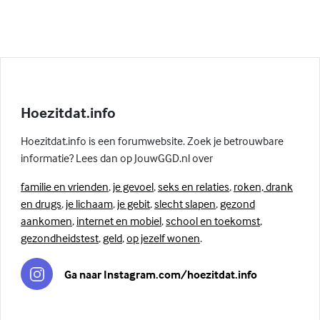
Hoezitdat.info
Hoezitdat.info is een forumwebsite. Zoek je betrouwbare
informatie? Lees dan op JouwGGD.nl over
familie en vrienden
,
je gevoel
,
seks en relaties
,
roken, drank
en drugs
,
je lichaam
,
je gebit
,
slecht slapen
,
gezond
aankomen
,
internet en mobiel
,
school en toekomst
,
gezondheidstest
,
geld
,
op jezelf wonen
.
Ga naar Instagram.com/hoezitdat.info