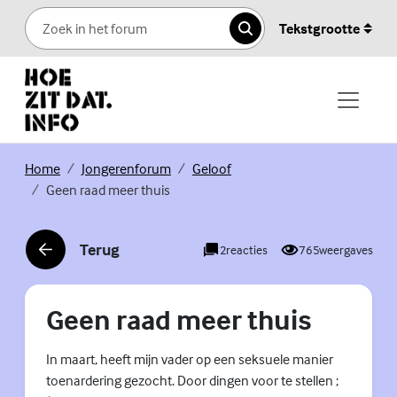
Skip to content
Tekstgrootte
Zoeken
(Externe link)
(Externe link)
(Externe link)
Home
Jongerenforum
Geloof
Geen raad meer thuis
Terug
2
reacties
765
weergaves
(Externe link)
Geen raad meer thuis
In maart, heeft mijn vader op een seksuele manier
toenardering gezocht. Door dingen voor te stellen ;