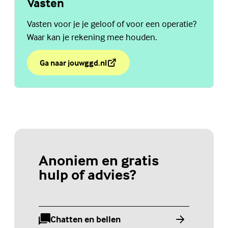
Vasten
Vasten voor je je geloof of voor een operatie?
Waar kan je rekening mee houden.
Ga naar jouwggd.nl
over Vasten
(Externe link)
Anoniem en gratis
hulp of advies?
Chatten en bellen
(Externe link)