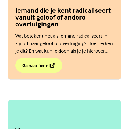
Iemand die je kent radicaliseert
vanuit geloof of andere
overtuigingen.
Wat betekent het als iemand radicaliseert in
zijn of haar geloof of overtuiging? Hoe herken
je dit? En wat kun je doen als je je hierover
zorgen maakt? Of bang bent?
Ga naar fier.nl
over Iemand die je kent radicaliseert vanuit geloof of
(Externe link)