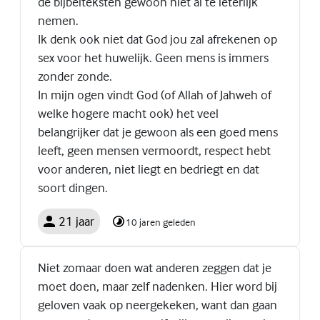
de bijbelteksten gewoon niet al te leterlijk
nemen.
Ik denk ook niet dat God jou zal afrekenen op
sex voor het huwelijk. Geen mens is immers
zonder zonde.
In mijn ogen vindt God (of Allah of Jahweh of
welke hogere macht ook) het veel
belangrijker dat je gewoon als een goed mens
leeft, geen mensen vermoordt, respect hebt
voor anderen, niet liegt en bedriegt en dat
soort dingen.
21 jaar
10 jaren geleden
Niet zomaar doen wat anderen zeggen dat je
moet doen, maar zelf nadenken. Hier word bij
geloven vaak op neergekeken, want dan gaan