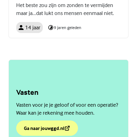
Het beste zou zijn om zonden te vermijden
maar ja...dat lukt ons mensen eenmaal niet.
14 jaar
9 jaren geleden
Vasten
Vasten voor je je geloof of voor een operatie?
Waar kan je rekening mee houden.
Ga naar jouwggd.nl
over Vasten
(Externe link)