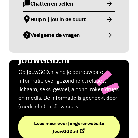
Chatten en bellen
(Externe link)
Hulp bij jou in de buurt
(Externe link)
Veelgestelde vragen
(Externe link)
Jongerenwebsite
JouwGGD.nl
Op JouwGGD.nl vind je betrouwbare
informatie over gezondheid, relaties,
lichaam, seks, gevoel, alcohol roken drugs
en media. De informatie is gecheckt door
(medische) professionals.
Lees meer over Jongerenwebsite
(Externe link)
JouwGGD.nl