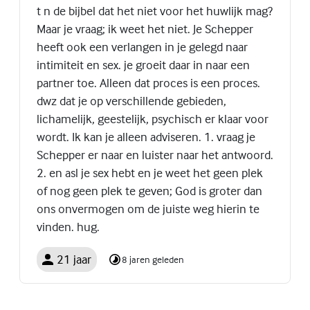
t n de bijbel dat het niet voor het huwlijk mag?
Maar je vraag; ik weet het niet. Je Schepper
heeft ook een verlangen in je gelegd naar
intimiteit en sex. je groeit daar in naar een
partner toe. Alleen dat proces is een proces.
dwz dat je op verschillende gebieden,
lichamelijk, geestelijk, psychisch er klaar voor
wordt. Ik kan je alleen adviseren. 1. vraag je
Schepper er naar en luister naar het antwoord.
2. en asl je sex hebt en je weet het geen plek
of nog geen plek te geven; God is groter dan
ons onvermogen om de juiste weg hierin te
vinden. hug.
21 jaar
8 jaren geleden