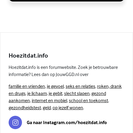
Hoezitdat.info
Hoezitdat.info is een forumwebsite. Zoek je betrouwbare
informatie? Lees dan op JouwGGD.nl over
familie en vrienden
,
je gevoel
,
seks en relaties
,
roken, drank
en drugs
,
je lichaam
,
je gebit
,
slecht slapen
,
gezond
aankomen
,
internet en mobiel
,
school en toekomst
,
gezondheidstest
,
geld
,
op jezelf wonen
.
Ga naar Instagram.com/hoezitdat.info