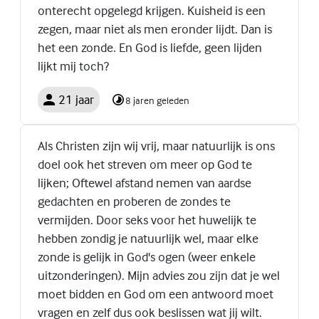
onterecht opgelegd krijgen. Kuisheid is een
zegen, maar niet als men eronder lijdt. Dan is
het een zonde. En God is liefde, geen lijden
lijkt mij toch?
21 jaar
8 jaren geleden
Als Christen zijn wij vrij, maar natuurlijk is ons
doel ook het streven om meer op God te
lijken; Oftewel afstand nemen van aardse
gedachten en proberen de zondes te
vermijden. Door seks voor het huwelijk te
hebben zondig je natuurlijk wel, maar elke
zonde is gelijk in God's ogen (weer enkele
uitzonderingen). Mijn advies zou zijn dat je wel
moet bidden en God om een antwoord moet
vragen en zelf dus ook beslissen wat jij wilt.