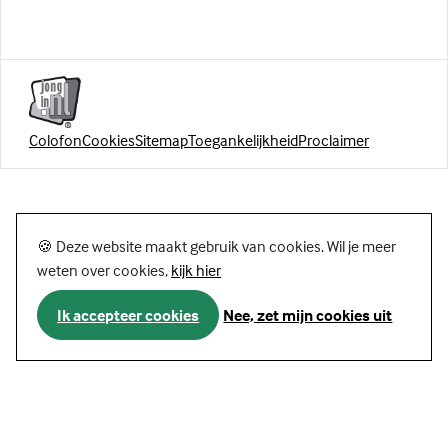
Colofon
Cookies
Sitemap
Toegankelijkheid
Proclaimer
🍪 Deze website maakt gebruik van cookies. Wil je meer
weten over cookies,
kijk hier
Ik accepteer cookies
Nee, zet mijn cookies uit