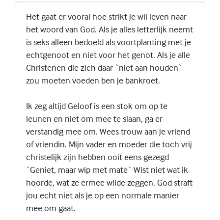
Het gaat er vooral hoe strikt je wil leven naar
het woord van God. Als je alles letterlijk neemt
is seks alleen bedoeld als voortplanting met je
echtgenoot en niet voor het genot. Als je alle
Christenen die zich daar `niet aan houden`
zou moeten voeden ben je bankroet.
Ik zeg altijd Geloof is een stok om op te
leunen en niet om mee te slaan, ga er
verstandig mee om. Wees trouw aan je vriend
of vriendin. Mijn vader en moeder die toch vrij
christelijk zijn hebben ooit eens gezegd
`Geniet, maar wip met mate` Wist niet wat ik
hoorde, wat ze ermee wilde zeggen. God straft
jou echt niet als je op een normale manier
mee om gaat.