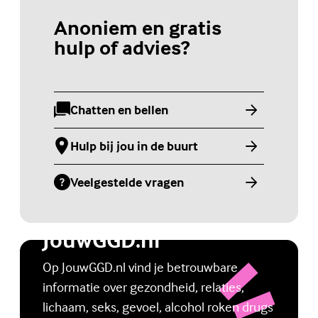
Anoniem en gratis
hulp of advies?
Chatten en bellen
(Externe link)
Hulp bij jou in de buurt
(Externe link)
Veelgestelde vragen
(Externe link)
Jongerenwebsite
JouwGGD.nl
Op JouwGGD.nl vind je betrouwbare
informatie over gezondheid, relaties,
lichaam, seks, gevoel, alcohol roken drugs