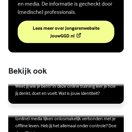
en media. De informatie is gecheckt door
(medische) professionals.
Lees meer over Jongerenwebsite
(Externe link)
JouwGGD.nl
Bekijk ook
Online zelfhulptraining - Wie ben ik?
Lees meer over Online zelfhulptraining - Wie ben ik?
(Externe link)
Weet jij wie je bent? In deze online training leer je hoe
jij denkt, doet en voelt. Wat is jouw identiteit?
Ben jij digitaal in balans?
Scrollen, liken, appen, swipen, gamen en bingen:
Lees meer over Ben jij digitaal in balans?
(Externe link)
(online) media lijken onlosmakelijk verbonden met je
offline leven. Heb jij het allemaal onder controle? Doe