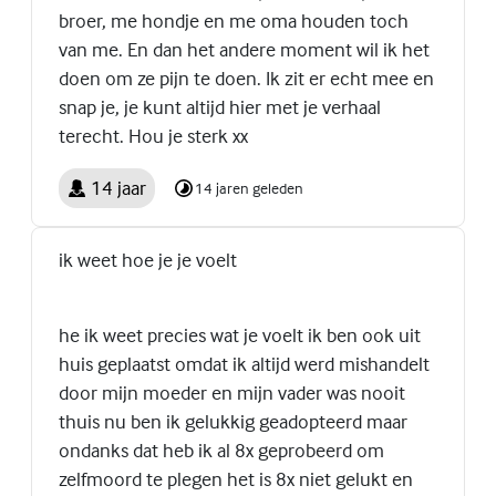
broer, me hondje en me oma houden toch
van me. En dan het andere moment wil ik het
doen om ze pijn te doen. Ik zit er echt mee en
snap je, je kunt altijd hier met je verhaal
terecht. Hou je sterk xx
14 jaar
14 jaren geleden
ik weet hoe je je voelt
he ik weet precies wat je voelt ik ben ook uit
huis geplaatst omdat ik altijd werd mishandelt
door mijn moeder en mijn vader was nooit
thuis nu ben ik gelukkig geadopteerd maar
ondanks dat heb ik al 8x geprobeerd om
zelfmoord te plegen het is 8x niet gelukt en