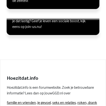
de zelftest
Vriendschap
Wil je graag andere jongeren ontmoeten, maar vind
Lees meer over Vriendschap
(Externe link)
je dat lastig? Geef je leven een sociale boost, kijk
eens op join-us.nu!
Hoezitdat.info
Hoezitdat.info is een forumwebsite. Zoek je betrouwbare
informatie? Lees dan op JouwGGD.nl over
familie en vrienden
,
je gevoel
,
seks en relaties
,
roken, drank