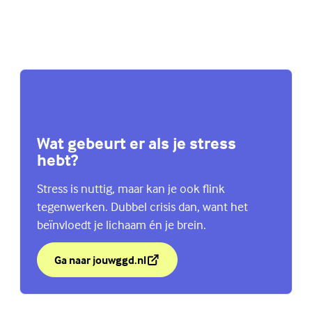
Wat gebeurt er als je stress
hebt?
Stress is nuttig, maar kan je ook flink
tegenwerken. Dubbel crisis dan, want het
beïnvloedt je lichaam én je brein.
Ga naar jouwggd.nl
over Wat gebeurt er als je stress hebt?
(Externe link)