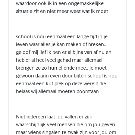
waardoor ook ik in een ongemakkelijke
situatie zit en niet meer weet wat ik moet
school is nou eenmaal een lange tijd in je
leven waar alles je kan maken of breken..
geloof mij lief ik ben er al bijna van af nu en
heb er al heel veel gehad maar allemaal
brengen ze zo hun ellende mee.. je moet
gewoon daarin even door bijten school is nou
eenmaal een kut plek op deze wereld die
helaas wij allemaal moeten doorstaan
Niet iedereen laat jou vallen er zijn
waarschijnlijk veel mensen die om jou geven
maar wiens singalen te zwak zijn voor jou om