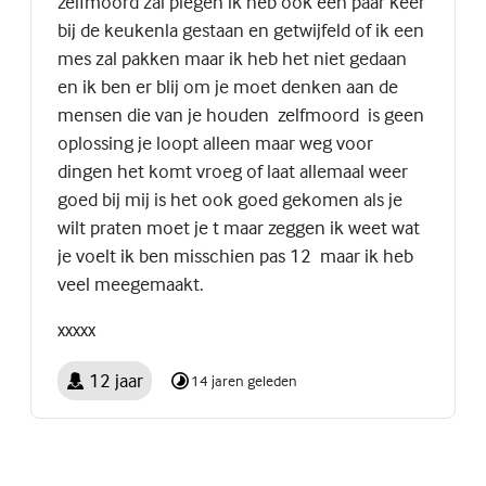
zelfmoord zal plegen ik heb ook een paar keer
bij de keukenla gestaan en getwijfeld of ik een
mes zal pakken maar ik heb het niet gedaan
en ik ben er blij om je moet denken aan de
mensen die van je houden zelfmoord is geen
oplossing je loopt alleen maar weg voor
dingen het komt vroeg of laat allemaal weer
goed bij mij is het ook goed gekomen als je
wilt praten moet je t maar zeggen ik weet wat
je voelt ik ben misschien pas 12 maar ik heb
veel meegemaakt.
xxxxx
12 jaar
14 jaren geleden