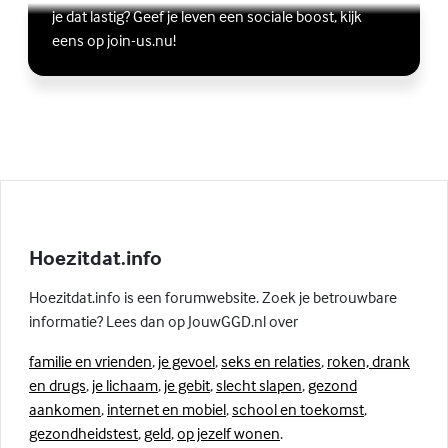
Lees meer over Vriendschap
(Externe link)
je dat lastig? Geef je leven een sociale boost, kijk
eens op join-us.nu!
Hoezitdat.info
Hoezitdat.info is een forumwebsite. Zoek je betrouwbare
informatie? Lees dan op JouwGGD.nl over
familie en vrienden
,
je gevoel
,
seks en relaties
,
roken, drank
en drugs
,
je lichaam
,
je gebit
,
slecht slapen
,
gezond
aankomen
,
internet en mobiel
,
school en toekomst
,
gezondheidstest
,
geld
,
op jezelf wonen
.