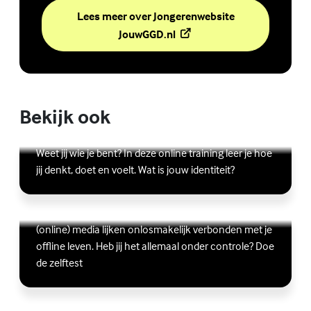
Lees meer over Jongerenwebsite
(Externe link)
JouwGGD.nl
Bekijk ook
Online zelfhulptraining - Wie ben ik?
Lees meer over Online zelfhulptraining - Wie ben ik?
(Externe link)
Weet jij wie je bent? In deze online training leer je hoe
jij denkt, doet en voelt. Wat is jouw identiteit?
Ben jij digitaal in balans?
Scrollen, liken, appen, swipen, gamen en bingen:
Lees meer over Ben jij digitaal in balans?
(Externe link)
(online) media lijken onlosmakelijk verbonden met je
offline leven. Heb jij het allemaal onder controle? Doe
de zelftest
Vriendschap
Wil je graag andere jongeren ontmoeten, maar vind