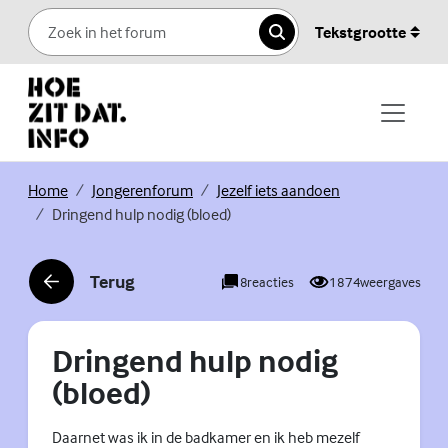
Skip to content
Tekstgrootte
Zoeken
(Externe link)
(Externe link)
(Externe link)
Home
Jongerenforum
Jezelf iets aandoen
Dringend hulp nodig (bloed)
Terug
8
reacties
1874
weergaves
(Externe link)
Dringend hulp nodig
(bloed)
Daarnet was ik in de badkamer en ik heb mezelf