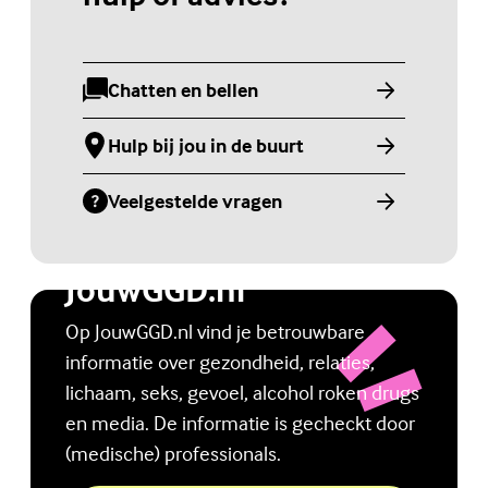
Chatten en bellen
(Externe link)
Hulp bij jou in de buurt
(Externe link)
Veelgestelde vragen
(Externe link)
Jongerenwebsite
JouwGGD.nl
Op JouwGGD.nl vind je betrouwbare
informatie over gezondheid, relaties,
lichaam, seks, gevoel, alcohol roken drugs
en media. De informatie is gecheckt door
(medische) professionals.