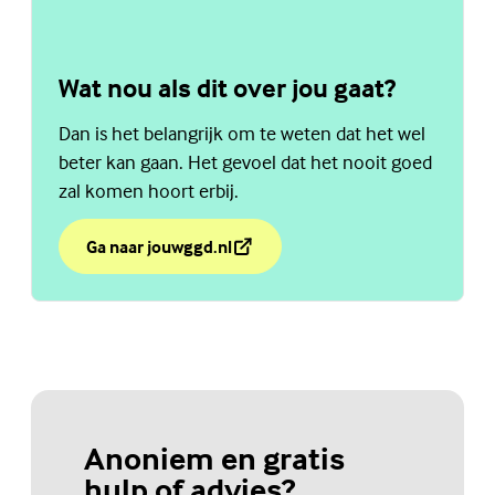
Wat nou als dit over jou gaat?
Dan is het belangrijk om te weten dat het wel
beter kan gaan. Het gevoel dat het nooit goed
zal komen hoort erbij.
Ga naar jouwggd.nl
over Wat nou als dit over jou gaat?
(Externe link)
Anoniem en gratis
hulp of advies?