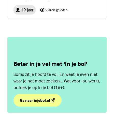
19 jaar
5 jaren geleden
Beter in je vel met 'In je bol'
Soms zit je hoofd te vol. En weet je even niet
waar je het moet zoeken... Wat voor jou werkt,
ontdek je op In je bol (16+).
Ga naar injebol.nl
over Beter in je vel met 'In je bol'
(Externe link)