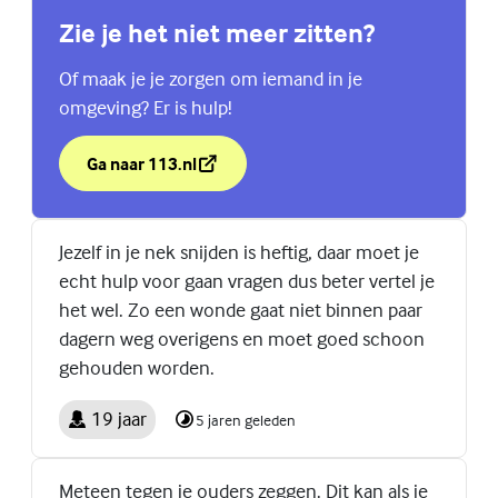
Zie je het niet meer zitten?
Of maak je je zorgen om iemand in je
omgeving? Er is hulp!
Ga naar 113.nl
over Zie je het niet meer zitten?
(Externe link)
Jezelf in je nek snijden is heftig, daar moet je
echt hulp voor gaan vragen dus beter vertel je
het wel. Zo een wonde gaat niet binnen paar
dagern weg overigens en moet goed schoon
gehouden worden.
19 jaar
5 jaren geleden
Meteen tegen je ouders zeggen. Dit kan als je