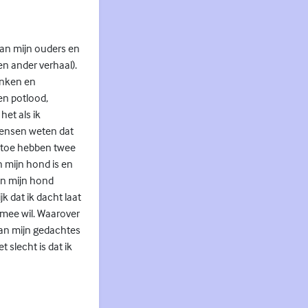
van mijn ouders en
en ander verhaal).
enken en
en potlood,
het als ik
 mensen weten dat
nu toe hebben twee
 mijn hond is en
van mijn hond
k dat ik dacht laat
 mee wil. Waarover
van mijn gedachtes
 slecht is dat ik