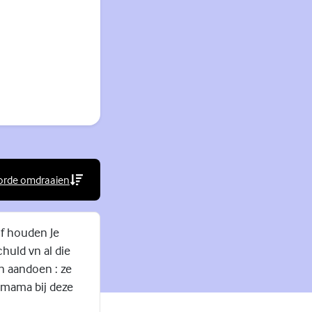
orde omdraaien
lf houden Je
chuld vn al die
n aandoen : ze
mama bij deze