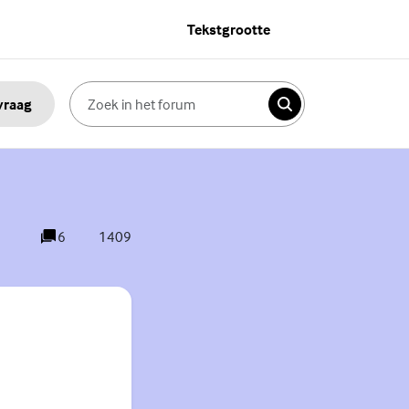
Tekstgrootte
 vraag
Zoeken
6
1409
reacties
weergaves