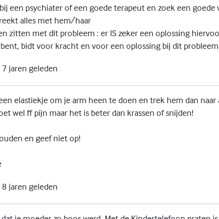
ij een psychiater of een goede terapeut en zoek een goede vr
preekt alles met hem/haar
ven zitten met dit probleem : er IS zeker een oplossing hiervoo
g bent, bidt voor kracht en voor een oplossing bij dit probleem
7 jaren geleden
een elastiekje om je arm heen te doen en trek hem dan naar 
oet wel ff pijn maar het is beter dan krassen of snijden!
houden en geef niet op!
e
8 jaren geleden
e dat je moeder zo boos werd. Met de Kindertelefoon praten i