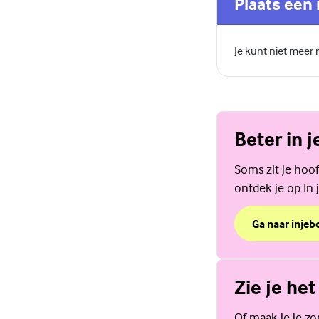
Plaats een 
Je kunt niet meer
Beter in j
Soms zit je hoof
ontdek je op In j
Ga naar injebo
over Beter in j
Zie je het
Of maak je je z