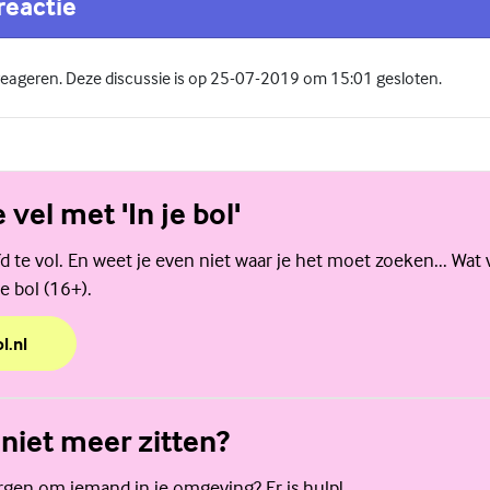
reactie
 reageren. Deze discussie is op 25-07-2019 om 15:01 gesloten.
e vel met 'In je bol'
d te vol. En weet je even niet waar je het moet zoeken... Wat 
e bol (16+).
l.nl
e vel met 'In je bol'
 niet meer zitten?
orgen om iemand in je omgeving? Er is hulp!