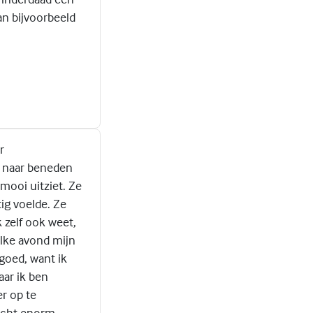
an bijvoorbeeld
r
m naar beneden
mooi uitziet. Ze
ig voelde. Ze
k zelf ook weet,
 elke avond mijn
goed, want ik
aar ik ben
r op te
 echt enorm