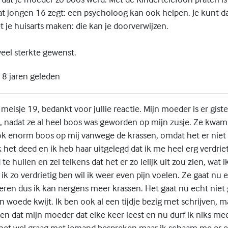
at jongen 16 zegt: een psycholoog kan ook helpen. Je kunt d
 je huisarts maken: die kan je doorverwijzen.
eel sterkte gewenst.
8 jaren geleden
meisje 19, bedankt voor jullie reactie. Mijn moeder is er giste
nadat ze al heel boos was geworden op mijn zusje. Ze kwa
k enorm boos op mij vanwege de krassen, omdat het er niet 
het deed en ik heb haar uitgelegd dat ik me heel erg verdriet
e huilen en zei telkens dat het er zo lelijk uit zou zien, wat i
 ik zo verdrietig ben wil ik weer even pijn voelen. Ze gaat nu
eren dus ik kan nergens meer krassen. Het gaat nu echt niet 
 woede kwijt. Ik ben ook al een tijdje bezig met schrijven, m
n dat mijn moeder dat elke keer leest en nu durf ik niks mee
il het wel graag met iemand bespreken maar ik schaam me er