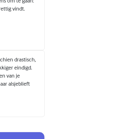
ens om te gaan:
ettig vindt.
schien drastisch,
kiger eindigd.
en van je
ar alsjeblieft