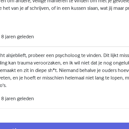
en om andere, veilige manieren te vinden om met je gevoel
het van je af schrijven, of in een kussen slaan, wat jij maar pr
8 jaren geleden
cht alsjeblieft, probeer een psycholoog te vinden. Dit lijkt mis
ing kan trauma veroorzaken, en ik wil niet dat je nog ongeluk
gemaakt en zit in diepe sh*t. Niemand behalve je ouders hoev
ten, en je hoeft er misschien helemaal niet lang te lopen, ma
o's.
8 jaren geleden