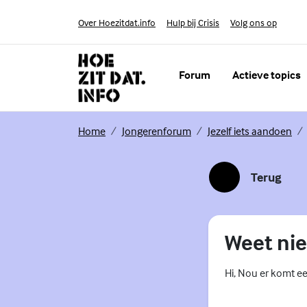
Skip to content
Volg ons op
Over Hoezitdat.info
Hulp bij Crisis
Instagram
Forum
Actieve topics
Home
Jongerenforum
Jezelf iets aandoen
Terug
Weet niet
Hi, Nou er komt ee