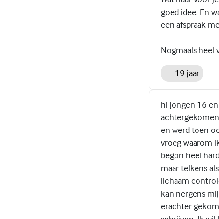
goed idee. En w
een afspraak met
Nogmaals heel v
19 jaar
hi jongen 16 en 
achtergekomen, 
en werd toen oo
vroeg waarom ik 
begon heel hard t
maar telkens als
lichaam control
kan nergens mijn
erachter gekome
schrijven. Ik w