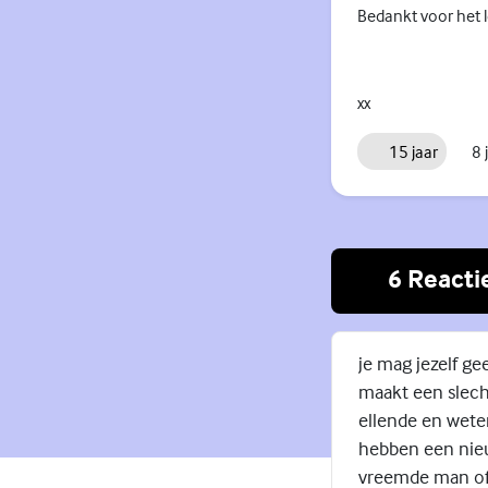
Bedankt voor het l
xx
15 jaar
8 
6 Reacti
je mag jezelf ge
maakt een slecht
ellende en weten
hebben een nie
vreemde man of