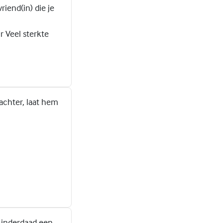
iend(in) die je
r Veel sterkte
achter, laat hem
s inderdaad een