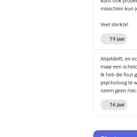
kunt ook prober
misschien kun je 
Veel sterkte!
19 jaar
Alsjeblieft, en e
maar een scheid
Ik heb die fout 
psycholoog te we
neem geen risic
16 jaar