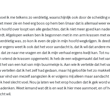
el ik me telkens zo verdrietig, waarschijnlijk ook door de scheiding 
niet meer zie en heel erg boos op hem ben (maar dat is allemaal weer e
jn hoofd over loopt van alle gedachtes, dat ik niet meer goed kan nad
wordt. Afgelopen weken ben ik begonnen met in mn arm krassen met e
 verdrietig was, zo kon ik even de pijn in mijn hoofd wegkrijgen. Ik deed 
ar ergens weet ik ook dat het voor aandacht is, dat ik wil dat andere
, dat ze naar me vragen en dat ik mijn verhaal ergens kwijt kan. Tot 
n vriend de krassen opgemerkt. Ik heb de een wijsgemaakt dat het van
 het van een kat van mijn buurmeisje is. Aan wie ik vertelde dat het 
 vertellen dat ik het zelf had gedaan, maar hij geloofde het zo makkelij
raar vind van mezelf aangezien ik er volgens mij alleen maar aandacht
 heel slecht voel. Nou ja laten we het erop houden dat ik gek word 
adenken. Weet iemand wat dit is en wat ik hier mee aanmoet, en of het
ht wil.