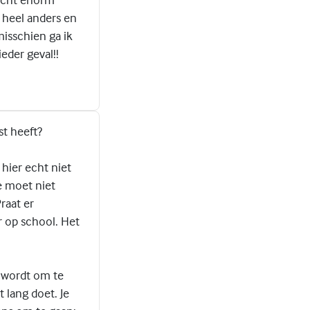
 heel anders en
misschien ga ik
eder geval!!
tst heeft?
 hier echt niet
e moet niet
raat er
r op school. Het
t wordt om te
 lang doet. Je