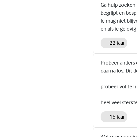
Ga hulp zoeken b
begrijpt en bes
Je mag niet blij
en als je gelovi
22 jaar
Probeer anders 
daarna los. Dit d
probeer vol te 
heel veel sterkt
15 jaar
Wat naar voor j