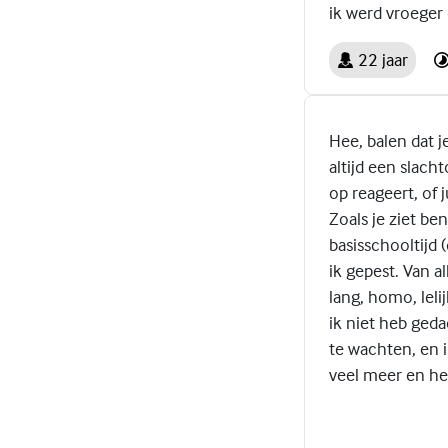
ik werd vroeger
22 jaar
Hee, balen dat j
altijd een slach
op reageert, of j
Zoals je ziet be
basisschooltijd 
ik gepest. Van a
lang, homo, lel
ik niet heb ged
te wachten, en 
veel meer en he