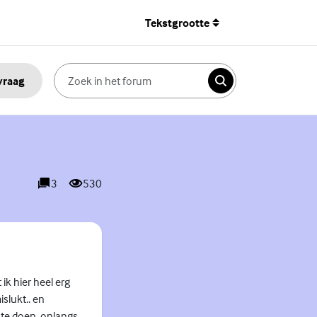
Tekstgrootte
 vraag
Zoeken
3
530
reacties
weergaves
 ik hier heel erg
slukt.. en
 te doen. onlangs