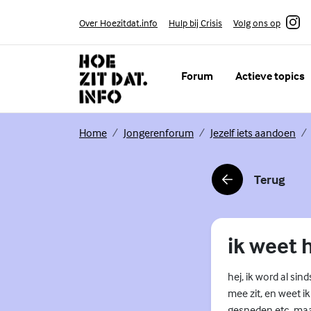
Skip to content
Volg ons op
Over Hoezitdat.info
Hulp bij Crisis
Instagram
Forum
Actieve topics
(Externe link)
(Externe link)
(Ex
Home
Jongerenforum
Jezelf iets aandoen
Terug
(Externe link)
ik weet 
hej, ik word al sin
mee zit, en weet i
gesneden etc. maa