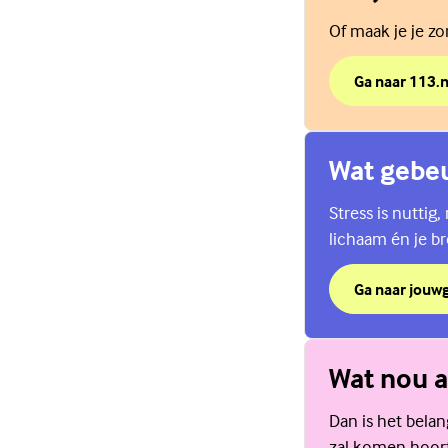
Of maak je je z
Ga naar 113.n
over Zie je he
(Externe link)
Wat gebeu
Stress is nuttig
lichaam én je br
Ga naar jouw
over Wat gebeu
(Externe link)
Wat nou a
Dan is het belan
zal komen hoort 