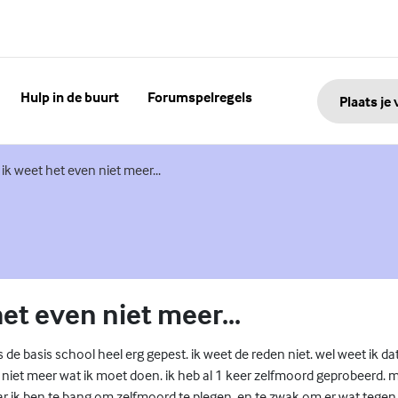
Hulp in de buurt
Forumspelregels
Plaats je
terne link)
ik weet het even niet meer...
het even niet meer...
ds de basis school heel erg gepest. ik weet de reden niet. wel weet ik dat
k niet meer wat ik moet doen. ik heb al 1 keer zelfmoord geprobeerd. mi
r ik ben te bang om zelfmoord te plegen, en te zwak om er wat tegen