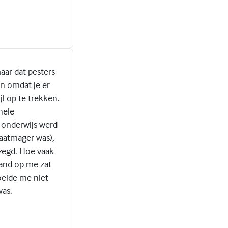
aar dat pesters
jn omdat je er
jl op te trekken.
hele
e onderwijs werd
graatmager was),
zegd. Hoe vaak
mand op me zat
oeide me niet
was.