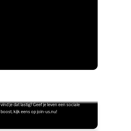
Vriendschap
Wil je graag andere jongeren ontmoeten, maar
s meer over Vriendschap
terne link)
vind je dat lastig? Geef je leven een sociale
boost, kijk eens op join-us.nu!