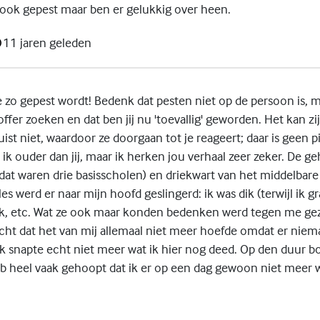
 ook gepest maar ben er gelukkig over heen.
11 jaren geleden
e zo gepest wordt! Bedenk dat pesten niet op de persoon is, m
toffer zoeken en dat ben jij nu 'toevallig' geworden. Het kan zi
uist niet, waardoor ze doorgaan tot je reageert; daar is geen pi
n ik ouder dan jij, maar ik herken jou verhaal zeer zeker. De ge
(dat waren drie basisscholen) en driekwart van het middelbar
lles werd er naar mijn hoofd geslingerd: ik was dik (terwijl ik 
ijk, etc. Wat ze ook maar konden bedenken werd tegen me ge
acht dat het van mij allemaal niet meer hoefde omdat er nie
ik snapte echt niet meer wat ik hier nog deed. Op den duur b
b heel vaak gehoopt dat ik er op een dag gewoon niet meer 