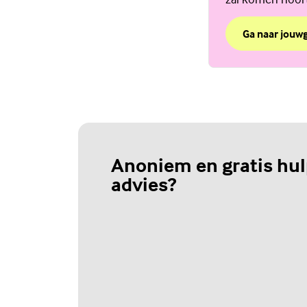
Ga naar jouw
over Wat nou a
(Externe link)
Anoniem en gratis hul
advies?