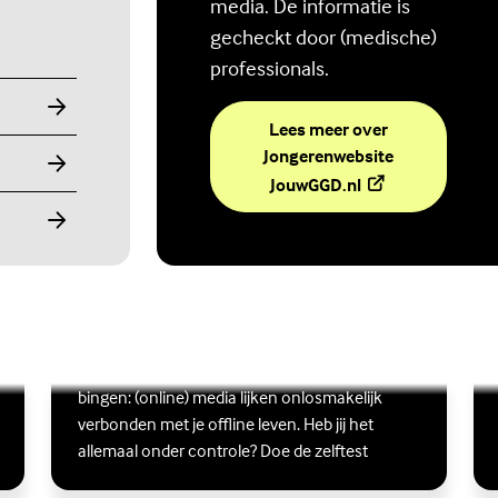
media. De informatie is
gecheckt door (medische)
professionals.
Lees meer over
Jongerenwebsite
(Externe link)
JouwGGD.nl
Ben jij digitaal in balans?
Scrollen, liken, appen, swipen, gamen en
Lees meer over Ben jij digitaal in balans?
(Externe link)
Lee
(Ex
bingen: (online) media lijken onlosmakelijk
verbonden met je offline leven. Heb jij het
allemaal onder controle? Doe de zelftest