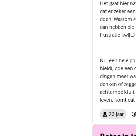
Het gaat hier na
dat er zeker ee
doen. Waarom zo
dan hebben die 
frustratie kwijt.)
Nu, een hele poo
hield), doe een 
dingen meer waa
denken of zeggen
achterhoofd zit,
leven, komt dat 
23 jaar