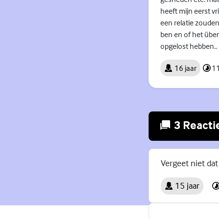
heeft mijn eerst v
een relatie zouden
ben en of het über
opgelost hebben..
16 jaar
11
3 Reacti
Vergeet niet dat
15 jaar