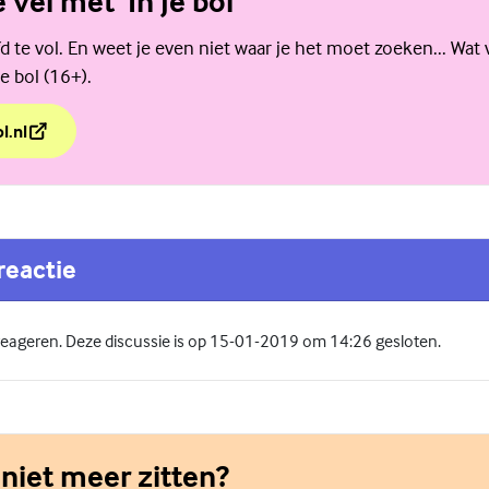
e vel met 'In je bol'
d te vol. En weet je even niet waar je het moet zoeken... Wat 
e bol (16+).
l.nl
e vel met 'In je bol'
reactie
 reageren. Deze discussie is op 15-01-2019 om 14:26 gesloten.
 niet meer zitten?