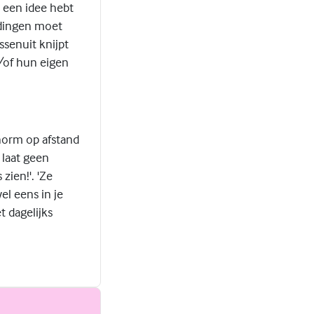
n een idee hebt
 dingen moet
ssenuit knijpt
n/of hun eigen
enorm op afstand
 laat geen
ien!'. 'Ze
el eens in je
t dagelijks