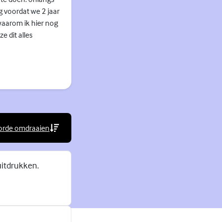
g voordat we 2 jaar
waarom ik hier nog
e dit alles
orde omdraaien
rne link)
uitdrukken.