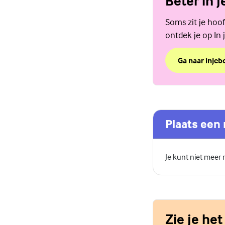
Beter in j
Soms zit je hoof
ontdek je op In j
Ga naar injebo
over Beter in j
(Externe link)
Plaats een 
Je kunt niet meer
Zie je het