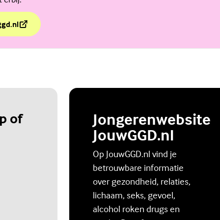
ggd.nl
ls dit over jou gaat?
p of
Jongerenwebsite
JouwGGD.nl
Op JouwGGD.nl vind je
betrouwbare informatie
over gezondheid, relaties,
lichaam, seks, gevoel,
alcohol roken drugs en