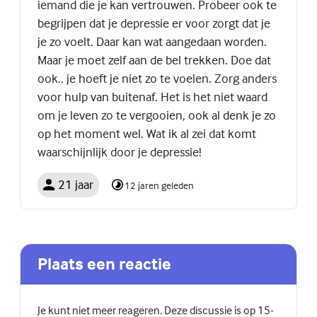
iemand die je kan vertrouwen. Probeer ook te
begrijpen dat je depressie er voor zorgt dat je
je zo voelt. Daar kan wat aangedaan worden.
Maar je moet zelf aan de bel trekken. Doe dat
ook.. je hoeft je niet zo te voelen. Zorg anders
voor hulp van buitenaf. Het is het niet waard
om je leven zo te vergooien, ook al denk je zo
op het moment wel. Wat ik al zei dat komt
waarschijnlijk door je depressie!
21 jaar
12 jaren geleden
Plaats een reactie
Je kunt niet meer reageren. Deze discussie is op 15-