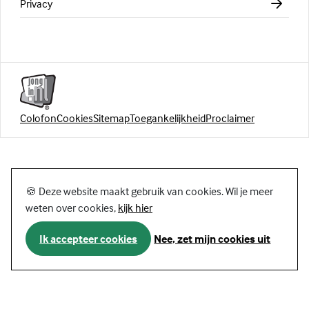
Privacy
Colofon
Cookies
Sitemap
Toegankelijkheid
Proclaimer
🍪 Deze website maakt gebruik van cookies. Wil je meer
weten over cookies,
kijk hier
Ik accepteer cookies
Nee, zet mijn cookies uit