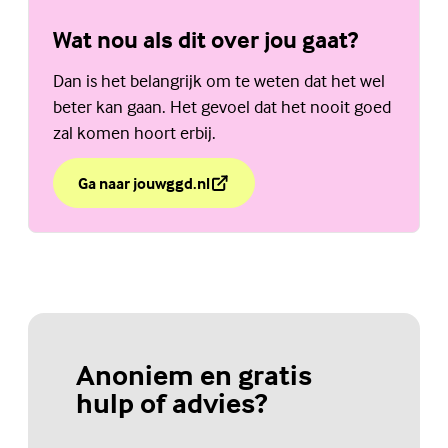
Wat nou als dit over jou gaat?
Dan is het belangrijk om te weten dat het wel
beter kan gaan. Het gevoel dat het nooit goed
zal komen hoort erbij.
Ga naar jouwggd.nl
over Wat nou als dit over jou gaat?
(Externe link)
Anoniem en gratis
hulp of advies?