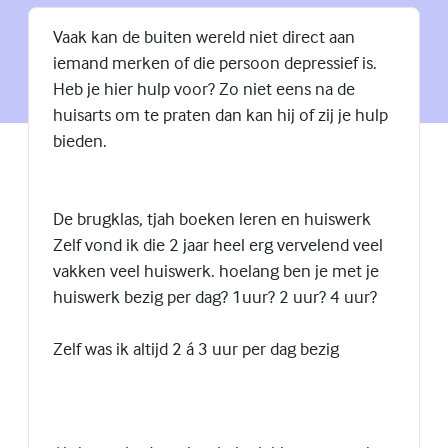
Vaak kan de buiten wereld niet direct aan
iemand merken of die persoon depressief is.
Heb je hier hulp voor? Zo niet eens na de
huisarts om te praten dan kan hij of zij je hulp
bieden.
De brugklas, tjah boeken leren en huiswerk
Zelf vond ik die 2 jaar heel erg vervelend veel
vakken veel huiswerk. hoelang ben je met je
huiswerk bezig per dag? 1uur? 2 uur? 4 uur?
Zelf was ik altijd 2 á 3 uur per dag bezig