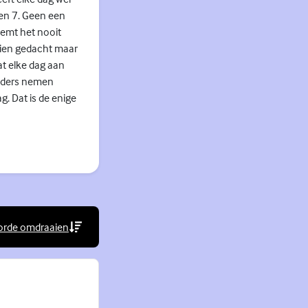
ten 7. Geen een
neemt het nooit
zien gedacht maar
at elke dag aan
ouders nemen
g. Dat is de enige
orde omdraaien
rne link)