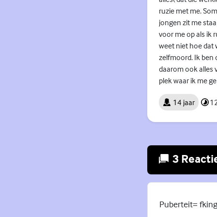
ruzie met me. Soms
jongen zit me staa
voor me op als ik
weet niet hoe dat 
zelfmoord. Ik ben
daarom ook alles v
plek waar ik me gel
14 jaar
12
3 Reacti
Puberteit= fking