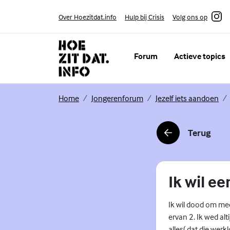
Skip to content
Volg ons op
Over Hoezitdat.info
Hulp bij Crisis
Instagram
Forum
Actieve topics
(Externe link)
(Externe link)
(Ex
Home
Jongerenforum
Jezelf iets aandoen
Terug
(Externe link)
Ik wil e
Ik wil dood om mee
ervan 2. Ik wed alt
alles( dat die werkl