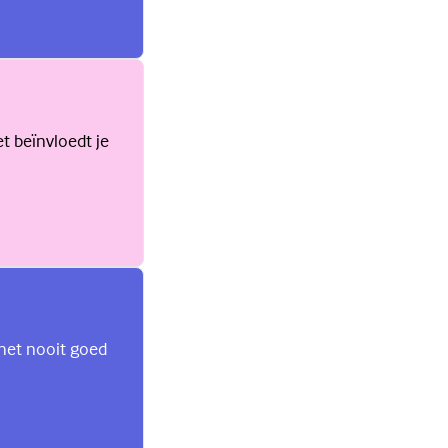
et beïnvloedt je
 het nooit goed