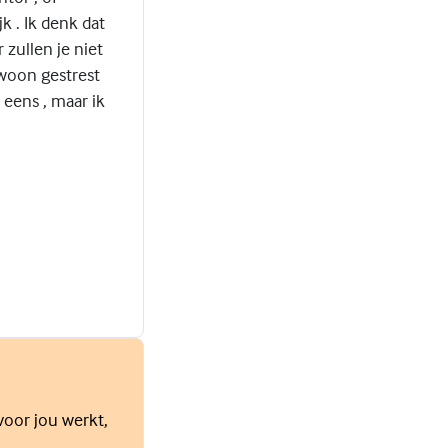
jk . Ik denk dat
 zullen je niet
ewoon gestrest
t eens , maar ik
voor jou werkt,