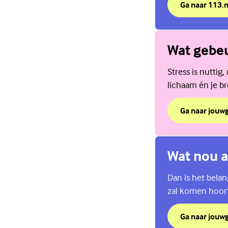
Ga naar 113.n
over Zie je he
(Externe link)
Wat gebeu
Stress is nuttig
lichaam én je br
Ga naar jouw
over Wat gebeu
(Externe link)
Wat nou a
Dan is het belan
zal komen hoort 
Ga naar jouw
over Wat nou a
(Externe link)