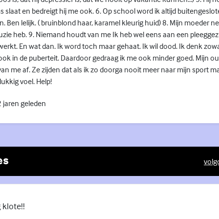
 slaat en bedreigt hij me ook. 6. Op school word ik altijd buitengeslo
n. Ben lelijk. ( bruinblond haar, karamel kleurig huid) 8. Mijn moeder 
 ruzie heb. 9. Niemand houdt van me Ik heb wel eens aan een pleegge
werkt. En wat dan. Ik word toch maar gehaat. Ik wil dood. Ik denk zow
 ook in de puberteit. Daardoor gedraag ik me ook minder goed. Mijn 
an me af. Ze zijden dat als ik zo doorga nooit meer naar mijn sport ma
ukkig voel. Help!
 jaren geleden
es
volg
(Exte
 klote!!