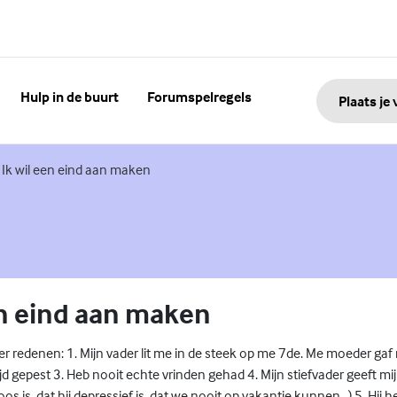
Hulp in de buurt
Forumspelregels
Plaats je
terne link)
Ik wil een eind aan maken
en eind aan maken
r redenen: 1. Mijn vader lit me in de steek op me 7de. Me moeder gaf 
ijd gepest 3. Heb nooit echte vrinden gehad 4. Mijn stiefvader geeft mi
oos is, dat hij depressief is, dat we nooit op vakantie kunnen...) 5. Hij 