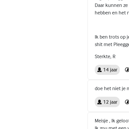
Daar kunnen ze 
hebben en het n
Ik ben trots op 
shit met Pleegge
Sterkte, R
14 jaar
doe het niet je 
12 jaar
Meisje , Ik gelo
Ik zou met een 