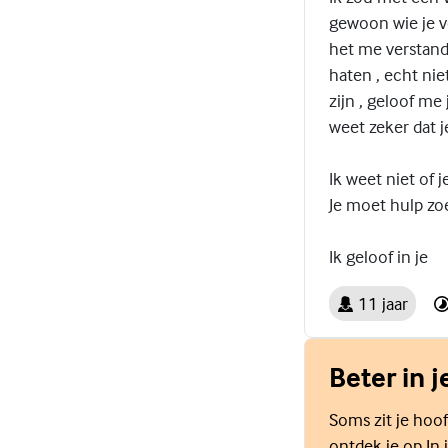
gewoon wie je ver
het me verstandi
haten , echt nie
zijn , geloof me 
weet zeker dat j
Ik weet niet of 
Je moet hulp zo
Ik geloof in je
11 jaar
Beter in j
Soms zit je hoof
ontdek je op In j