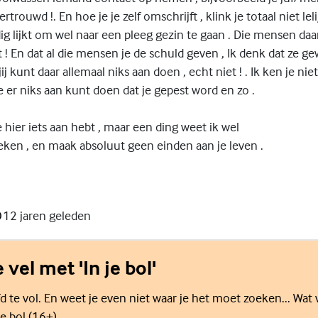
trouwd !. En hoe je je zelf omschrijft , klink je totaal niet leli
g lijkt om wel naar een pleeg gezin te gaan . Die mensen daar
t ! En dat al die mensen je de schuld geven , Ik denk dat ze g
jij kunt daar allemaal niks aan doen , echt niet ! . Ik ken je nie
e er niks aan kunt doen dat je gepest word en zo .
je hier iets aan hebt , maar een ding weet ik wel
eken , en maak absoluut geen einden aan je leven .
12 jaren geleden
e vel met 'In je bol'
d te vol. En weet je even niet waar je het moet zoeken... Wat 
e bol (16+).