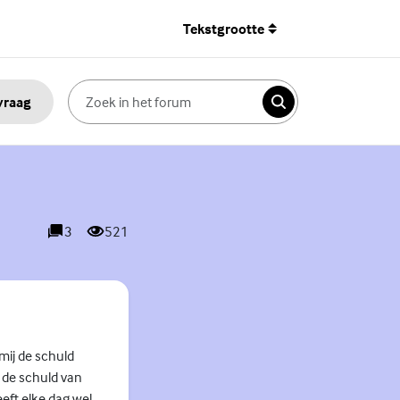
Tekstgrootte
 vraag
Zoeken
3
521
reacties
weergaves
mij de schuld
j de schuld van
heeft elke dag wel