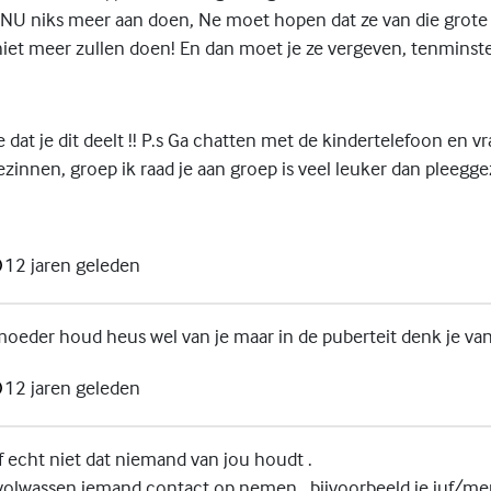
NU niks meer aan doen, Ne moet hopen dat ze van die grote
iet meer zullen doen! En dan moet je ze vergeven, tenminste 
je dat je dit deelt !! P.s Ga chatten met de kindertelefoon en v
zinnen, groep ik raad je aan groep is veel leuker dan pleeggez
12 jaren geleden
moeder houd heus wel van je maar in de puberteit denk je van
12 jaren geleden
of echt niet dat niemand van jou houdt .
volwassen iemand contact op nemen , bijvoorbeeld je juf/men