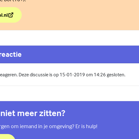
l.nl
e vel met 'In je bol'
reactie
 reageren. Deze discussie is op 15-01-2019 om 14:26 gesloten.
 niet meer zitten?
orgen om iemand in je omgeving? Er is hulp!