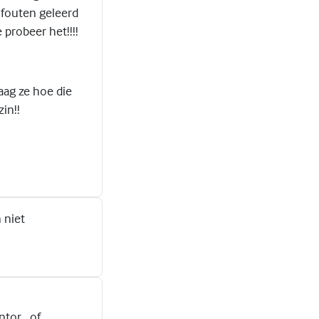
 fouten geleerd
probeer het!!!!
raag ze hoe die
in!!
 niet
tor , of