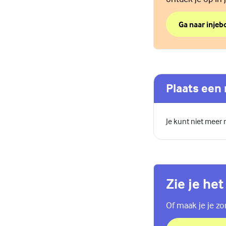
Ga naar injebo
over Beter in j
(Externe link)
Plaats een 
Je kunt niet meer
Zie je het
Of maak je je z