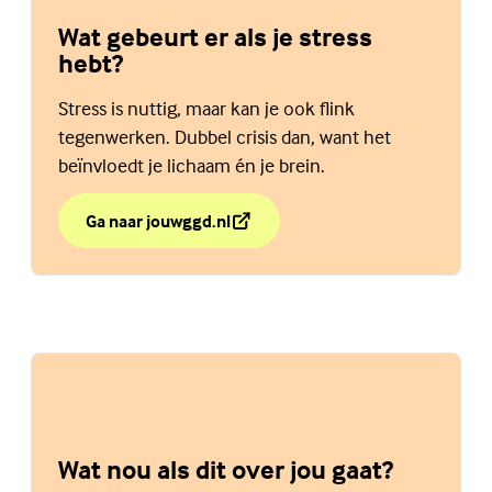
Wat gebeurt er als je stress
hebt?
Stress is nuttig, maar kan je ook flink
tegenwerken. Dubbel crisis dan, want het
beïnvloedt je lichaam én je brein.
Ga naar jouwggd.nl
over Wat gebeurt er als je stress hebt?
(Externe link)
Wat nou als dit over jou gaat?