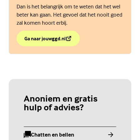
Dan is het belangrijk om te weten dat het wel
beter kan gaan. Het gevoel dat het nooit goed
zal komen hoort erbij.
Ga naar jouwggd.nl
over Wat nou als dit over jou gaat?
(Externe link)
Anoniem en gratis
hulp of advies?
Chatten en bellen
(Externe link)