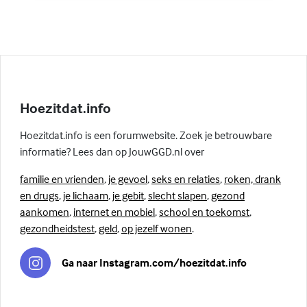
Hoezitdat.info
Hoezitdat.info is een forumwebsite. Zoek je betrouwbare
informatie? Lees dan op JouwGGD.nl over
familie en vrienden
,
je gevoel
,
seks en relaties
,
roken, drank
en drugs
,
je lichaam
,
je gebit
,
slecht slapen
,
gezond
aankomen
,
internet en mobiel
,
school en toekomst
,
gezondheidstest
,
geld
,
op jezelf wonen
.
Ga naar Instagram.com/hoezitdat.info