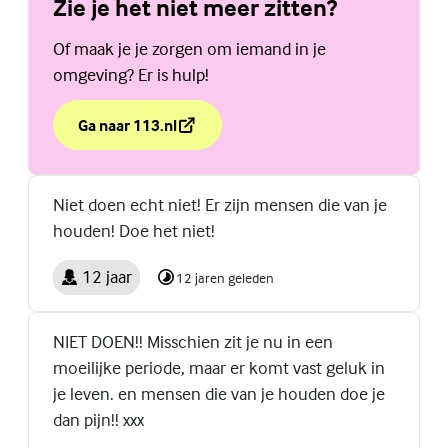
Zie je het niet meer zitten?
Of maak je je zorgen om iemand in je
omgeving? Er is hulp!
Ga naar 113.nl
over Zie je het niet meer zitten?
(Externe link)
Niet doen echt niet! Er zijn mensen die van je
houden! Doe het niet!
12 jaar
12 jaren geleden
NIET DOEN!! Misschien zit je nu in een
moeilijke periode, maar er komt vast geluk in
je leven. en mensen die van je houden doe je
dan pijn!! xxx