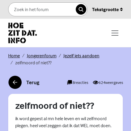
Skip to content
Tekstgrootte
Zoeken
(Externe link)
(Externe link)
(Externe link)
Home
Jongerenforum
Jezelf iets aandoen
zelfmoord of niet??
Terug
8
reacties
624
weergaves
(Externe link)
zelfmoord of niet??
ik word gepest al mn hele leven en wil zelfmoord
plegen. heel veel zeggen dat ik dat WEL moet doen.