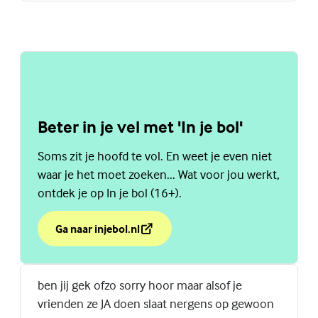
Beter in je vel met 'In je bol'
Soms zit je hoofd te vol. En weet je even niet
waar je het moet zoeken... Wat voor jou werkt,
ontdek je op In je bol (16+).
Ga naar injebol.nl
over Beter in je vel met 'In je bol'
(Externe link)
ben jij gek ofzo sorry hoor maar alsof je
vrienden ze JA doen slaat nergens op gewoon