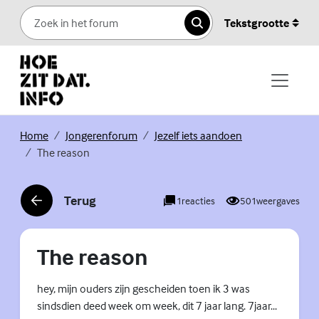
Skip to content
Tekstgrootte
Zoeken
(Externe link)
(Externe link)
(Externe link)
Home
Jongerenforum
Jezelf iets aandoen
The reason
Terug
1
reacties
501
weergaves
(Externe link)
The reason
hey, mijn ouders zijn gescheiden toen ik 3 was
sindsdien deed week om week, dit 7 jaar lang. 7jaar...