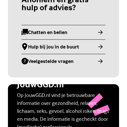
hulp of advies?
Chatten en bellen
(Externe link)
Hulp bij jou in de buurt
(Externe link)
Veelgestelde vragen
(Externe link)
Jongerenwebsite
JouwGGD.nl
Op JouwGGD.nl vind je betrouwbare
informatie over gezondheid, relaties,
lichaam, seks, gevoel, alcohol roken drugs
en media. De informatie is gecheckt door
(medische) professionals.