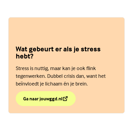
Wat gebeurt er als je stress
hebt?
Stress is nuttig, maar kan je ook flink
tegenwerken. Dubbel crisis dan, want het
beïnvloedt je lichaam én je brein.
Ga naar jouwggd.nl
over Wat gebeurt er als je stress hebt?
(Externe link)