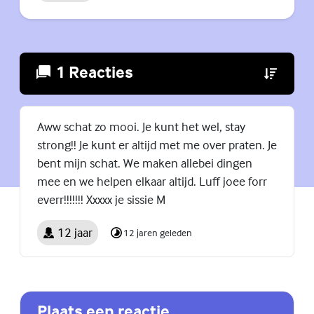
1 Reacties
(Externe lin
Aww schat zo mooi. Je kunt het wel, stay
strong!! Je kunt er altijd met me over praten. Je
bent mijn schat. We maken allebei dingen
mee en we helpen elkaar altijd. Luff joee forr
everr!!!!!!! Xxxxx je sissie M
12 jaar
12 jaren geleden
Plaats een reactie