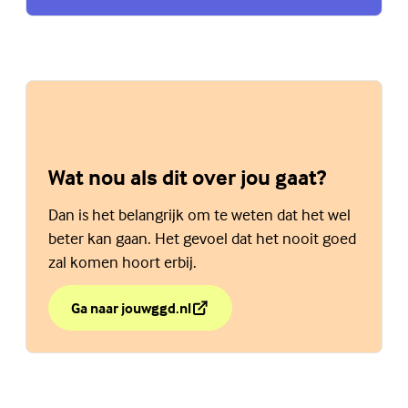
Wat nou als dit over jou gaat?
Dan is het belangrijk om te weten dat het wel
beter kan gaan. Het gevoel dat het nooit goed
zal komen hoort erbij.
Ga naar jouwggd.nl
over Wat nou als dit over jou gaat?
(Externe link)