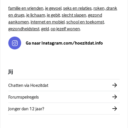
familie en vrienden
,
je gevoel
,
seks en relaties
,
roken, drank
en drugs
,
je lichaam
,
je gebit
,
slecht slapen
,
gezond
aankomen
,
internet en mobiel
,
school en toekomst
,
gezondheidstest
,
geld
,
op jezelf wonen
.
Ga naar Instagram.com/hoezitdat.info
Jij
Chatten via Hoezitdat
Forumspelregels
Jonger dan 12 jaar?