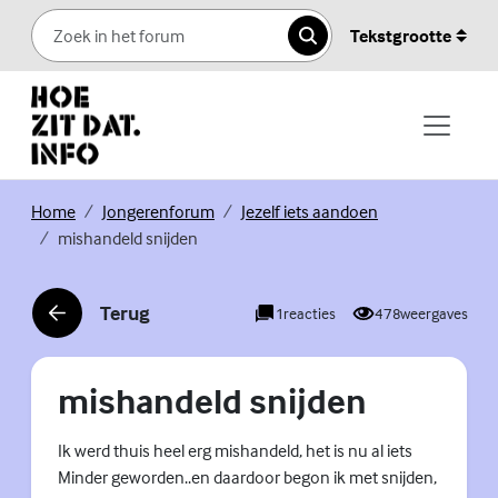
Skip to content
Tekstgrootte
Zoeken
(Externe link)
(Externe link)
(Externe link)
Home
Jongerenforum
Jezelf iets aandoen
mishandeld snijden
Terug
1
reacties
478
weergaves
(Externe link)
mishandeld snijden
Ik werd thuis heel erg mishandeld, het is nu al iets
Minder geworden..en daardoor begon ik met snijden,