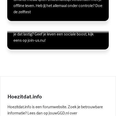
offline leven. Heb jij het allemaal onder controle? Doe
de zelftest
Vriendschap
Wil je graag andere jongeren ontmoeten, maar vind
Lees meer over Vriendschap
(Externe link)
je dat lastig? Geef je leven een sociale boost, kijk
eens op join-us.nu!
Hoezitdat.info
Hoezitdat.info is een forumwebsite. Zoek je betrouwbare
informatie? Lees dan op JouwGGD.nl over