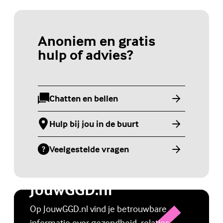
Anoniem en gratis
hulp of advies?
Chatten en bellen
(Externe link)
Hulp bij jou in de buurt
(Externe link)
Veelgestelde vragen
(Externe link)
Jongerenwebsite
JouwGGD.nl
Op JouwGGD.nl vind je betrouwbare
informatie over gezondheid, relaties,