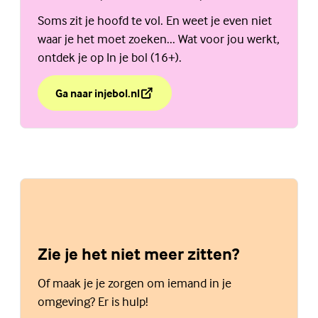
Soms zit je hoofd te vol. En weet je even niet
waar je het moet zoeken... Wat voor jou werkt,
ontdek je op In je bol (16+).
Ga naar injebol.nl
over Beter in je vel met 'In je bol'
(Externe link)
Zie je het niet meer zitten?
Of maak je je zorgen om iemand in je
omgeving? Er is hulp!