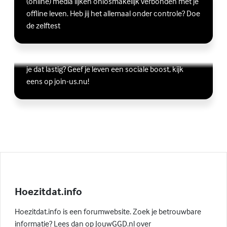
(online) media lijken onlosmakelijk verbonden met je
offline leven. Heb jij het allemaal onder controle? Doe
de zelftest
Vriendschap
Wil je graag andere jongeren ontmoeten, maar vind
Lees meer over Vriendschap
(Externe link)
je dat lastig? Geef je leven een sociale boost, kijk
eens op join-us.nu!
Hoezitdat.info
Hoezitdat.info is een forumwebsite. Zoek je betrouwbare
informatie? Lees dan op JouwGGD.nl over