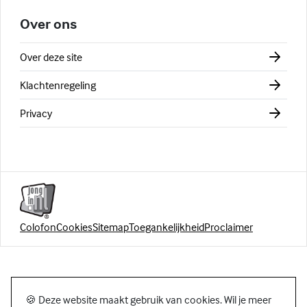
Over ons
Over deze site
Klachtenregeling
Privacy
Colofon
Cookies
Sitemap
Toegankelijkheid
Proclaimer
🍪 Deze website maakt gebruik van cookies. Wil je meer