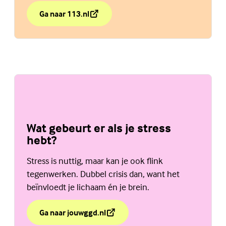
Ga naar 113.nl
over Zie je het niet meer zitten?
(Externe link)
Wat gebeurt er als je stress
hebt?
Stress is nuttig, maar kan je ook flink
tegenwerken. Dubbel crisis dan, want het
beïnvloedt je lichaam én je brein.
Ga naar jouwggd.nl
over Wat gebeurt er als je stress hebt?
(Externe link)