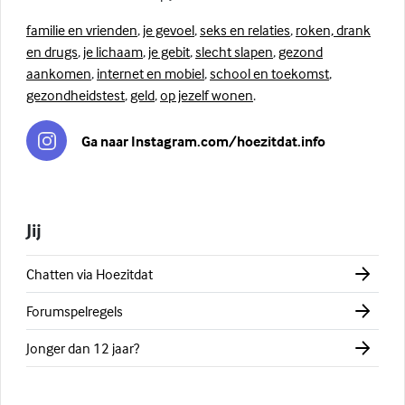
familie en vrienden
,
je gevoel
,
seks en relaties
,
roken, drank
en drugs
,
je lichaam
,
je gebit
,
slecht slapen
,
gezond
aankomen
,
internet en mobiel
,
school en toekomst
,
gezondheidstest
,
geld
,
op jezelf wonen
.
Ga naar Instagram.com/hoezitdat.info
Jij
Chatten via Hoezitdat
Forumspelregels
Jonger dan 12 jaar?