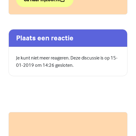
over Beter in je vel met 'In je bol'
(Externe link)
Plaats een reactie
Je kunt niet meer reageren. Deze discussie is op 15-
01-2019 om 14:26 gesloten.