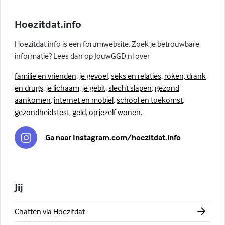
Hoezitdat.info
Hoezitdat.info is een forumwebsite. Zoek je betrouwbare
informatie? Lees dan op JouwGGD.nl over
familie en vrienden
,
je gevoel
,
seks en relaties
,
roken, drank
en drugs
,
je lichaam
,
je gebit
,
slecht slapen
,
gezond
aankomen
,
internet en mobiel
,
school en toekomst
,
gezondheidstest
,
geld
,
op jezelf wonen
.
Ga naar Instagram.com/hoezitdat.info
Jij
Chatten via Hoezitdat