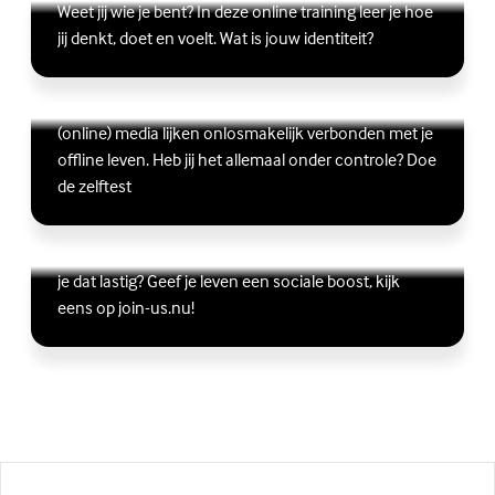
Weet jij wie je bent? In deze online training leer je hoe
jij denkt, doet en voelt. Wat is jouw identiteit?
Ben jij digitaal in balans?
Scrollen, liken, appen, swipen, gamen en bingen:
Lees meer over Ben jij digitaal in balans?
(Externe link)
(online) media lijken onlosmakelijk verbonden met je
offline leven. Heb jij het allemaal onder controle? Doe
de zelftest
Vriendschap
Wil je graag andere jongeren ontmoeten, maar vind
Lees meer over Vriendschap
(Externe link)
je dat lastig? Geef je leven een sociale boost, kijk
eens op join-us.nu!