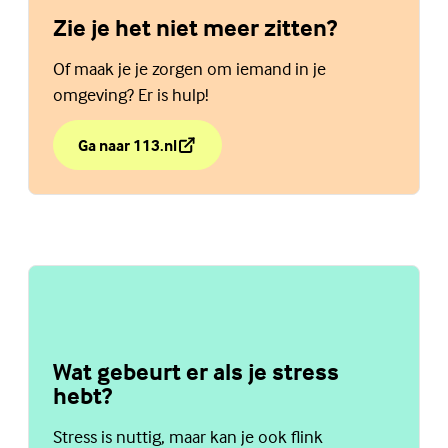
Zie je het niet meer zitten?
Of maak je je zorgen om iemand in je
omgeving? Er is hulp!
Ga naar 113.nl
over Zie je het niet meer zitten?
(Externe link)
Wat gebeurt er als je stress
hebt?
Stress is nuttig, maar kan je ook flink