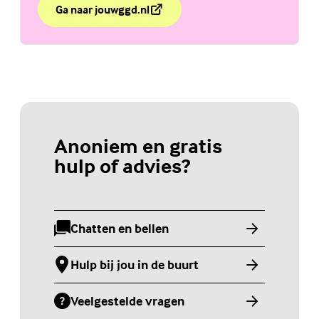
Ga naar jouwggd.nl
over Wat nou als dit over jou gaat?
(Externe link)
Anoniem en gratis
hulp of advies?
Chatten en bellen
(Externe link)
Hulp bij jou in de buurt
(Externe link)
Veelgestelde vragen
(Externe link)