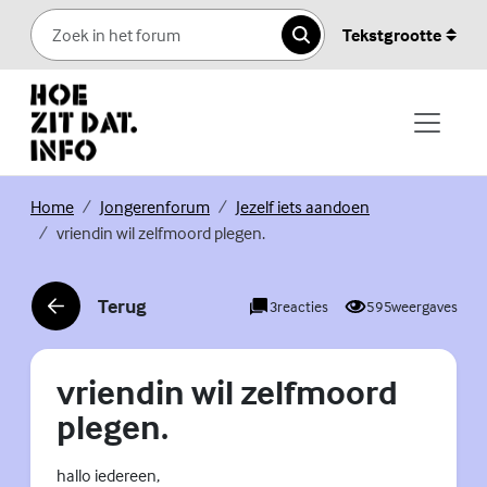
Skip to content
Tekstgrootte
Zoeken
(Externe link)
(Externe link)
(Externe link)
Home
Jongerenforum
Jezelf iets aandoen
vriendin wil zelfmoord plegen.
Terug
3
reacties
595
weergaves
(Externe link)
vriendin wil zelfmoord
plegen.
hallo iedereen,