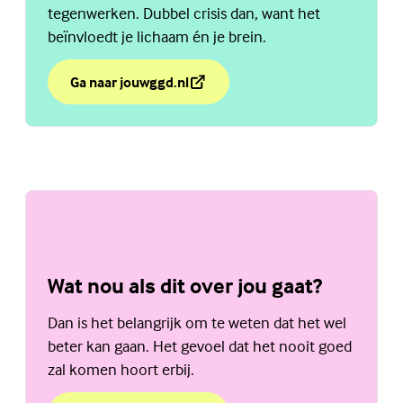
tegenwerken. Dubbel crisis dan, want het
beïnvloedt je lichaam én je brein.
Ga naar jouwggd.nl
over Wat gebeurt er als je stress hebt?
(Externe link)
Wat nou als dit over jou gaat?
Dan is het belangrijk om te weten dat het wel
beter kan gaan. Het gevoel dat het nooit goed
zal komen hoort erbij.