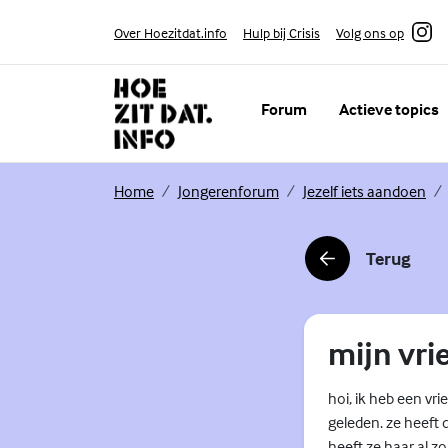
Skip to content
Volg ons op
Over Hoezitdat.info
Hulp bij Crisis
Instagram
Forum
Actieve topics
(Externe link)
(Externe link)
(Ex
Home
Jongerenforum
Jezelf iets aandoen
Terug
(Externe link)
mijn vri
hoi, ik heb een vr
geleden. ze heeft 
heeft ze haar al z