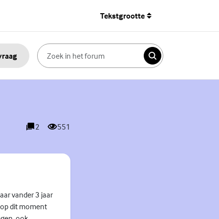
Tekstgrootte
 vraag
Zoeken
2
551
reacties
weergaves
aar vander 3 jaar
d.op dit moment
legen. ook