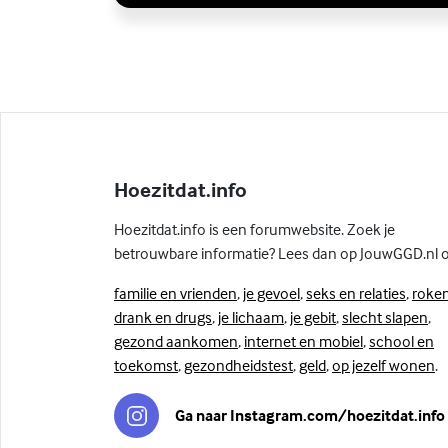
Hoezitdat.info
Hoezitdat.info is een forumwebsite. Zoek je
betrouwbare informatie? Lees dan op JouwGGD.nl 
familie en vrienden
,
je gevoel
,
seks en relaties
,
roken
drank en drugs
,
je lichaam
,
je gebit
,
slecht slapen
,
gezond aankomen
,
internet en mobiel
,
school en
toekomst
,
gezondheidstest
,
geld
,
op jezelf wonen
.
Ga naar Instagram.com/hoezitdat.info