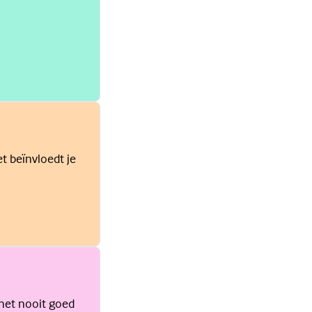
et beïnvloedt je
 het nooit goed