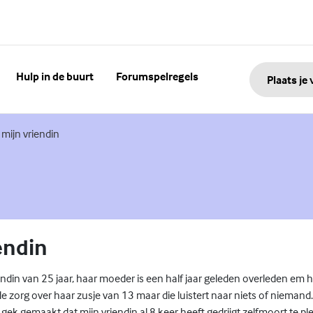
Hulp in de buurt
Forumspelregels
Plaats je
terne link)
mijn vriendin
endin
iendin van 25 jaar, haar moeder is een half jaar geleden overleden em h
de zorg over haar zusje van 13 maar die luistert naar niets of nieman
o gek gemaakt dat mijn vriendin al 8 keer heeft gedrijgt zelfmoort te p