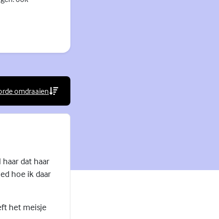
orde omdraaien
rne link)
 haar dat haar
oed hoe ik daar
ft het meisje