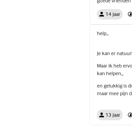
goede vrienden 
14 jaar
help,,
Je kan er natuurl
Maar ik heb erv
kan helpen,,
en gelukkig is 
maar mee pijn do
13 jaar