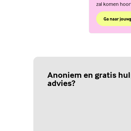
zal komen hoort 
Ga naar jouw
over Wat nou a
(Externe link)
Anoniem en gratis hul
advies?