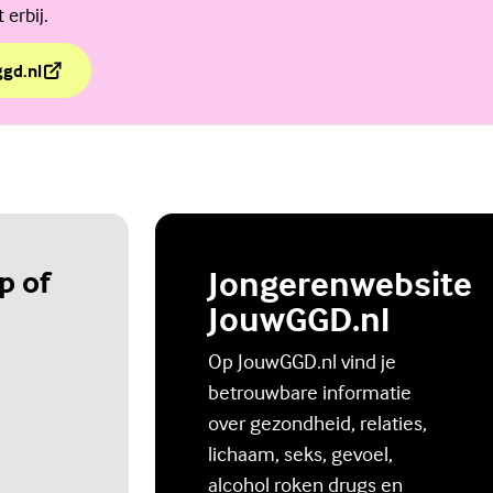
erbij.
ggd.nl
ls dit over jou gaat?
p of
Jongerenwebsite
JouwGGD.nl
Op JouwGGD.nl vind je
betrouwbare informatie
over gezondheid, relaties,
lichaam, seks, gevoel,
alcohol roken drugs en