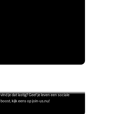
Vriendschap
Wil je graag andere jongeren ontmoeten, maar
s meer over Vriendschap
terne link)
vind je dat lastig? Geef je leven een sociale
boost, kijk eens op join-us.nu!