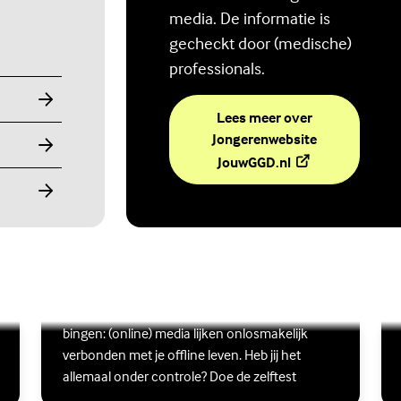
media. De informatie is
gecheckt door (medische)
professionals.
Lees meer over
Jongerenwebsite
(Externe link)
JouwGGD.nl
Ben jij digitaal in balans?
Scrollen, liken, appen, swipen, gamen en
Lees meer over Ben jij digitaal in balans?
(Externe link)
Lee
(Ex
bingen: (online) media lijken onlosmakelijk
verbonden met je offline leven. Heb jij het
allemaal onder controle? Doe de zelftest