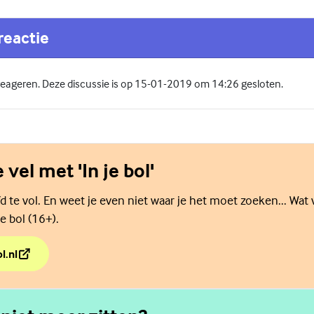
reactie
 reageren. Deze discussie is op 15-01-2019 om 14:26 gesloten.
e vel met 'In je bol'
d te vol. En weet je even niet waar je het moet zoeken... Wat 
e bol (16+).
l.nl
e vel met 'In je bol'