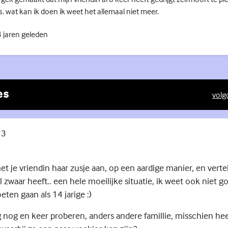
s. wat kan ik doen ik weet het allemaal niet meer.
 jaren geleden
es
volg
(Exte
13
 je vriendin haar zusje aan, op een aardige manier, en vertel
 zwaar heeft.. een hele moeilijke situatie, ik weet ook niet g
en gaan als 14 jarige :)
g nog en keer proberen, anders andere famillie, misschien hee