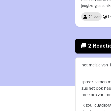
jeugtzorg doet nik
21 jaar
14
2 Reacti
het meisje van 
spreek samen met
zus het ook heel
mee om zou moet
ik zou jeugdzor