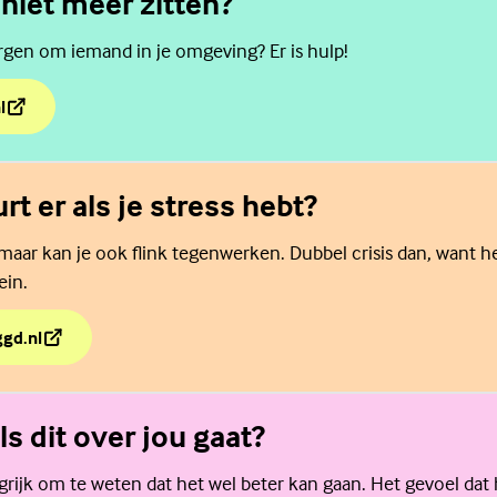
 niet meer zitten?
orgen om iemand in je omgeving? Er is hulp!
l
t niet meer zitten?
rt er als je stress hebt?
, maar kan je ook flink tegenwerken. Dubbel crisis dan, want h
ein.
ggd.nl
rt er als je stress hebt?
ls dit over jou gaat?
grijk om te weten dat het wel beter kan gaan. Het gevoel dat