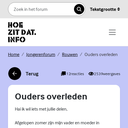
Skip to content
Tekstgrootte
Zoeken
(Externe link)
(Externe link)
(Externe link)
Home
Jongerenforum
Rouwen
Ouders overleden
Terug
12
reacties
2539
weergaves
(Externe link)
Ouders overleden
Hai ik wil iets met jullie delen,
Afgelopen zomer zijn mijn vader en moeder in