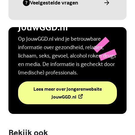
Veelgestelde vragen
(Externe link)
Jongerenwebsite
JouwGGD.nl
Op JouwGGD.nl vind je betrouwbare
informatie over gezondheid, relaties,
lichaam, seks, gevoel, alcohol roken drugs
en media. De informatie is gecheckt door
(medische) professionals.
Lees meer over Jongerenwebsite
(Externe link)
JouwGGD.nl
Bekijk ook
Online zelfhulptraining - Wie ben ik?