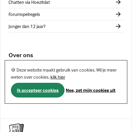
Chatten via Hoezitdat
Forumspelregels
Jonger dan 12 jaar?
Over ons
Over deze site
🍪 Deze website maakt gebruik van cookies. Wil je meer
weten over cookies,
kijk hier
Klachtenregeling
Ik accepteer cookies
Nee, zet mijn cookies uit
Privacy