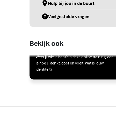
Hulp bij jou in de buurt
(Externe link)
Veelgestelde vragen
(Externe link)
Bekijk ook
Online zelfhulptraining - Wie ben
ik?
Lees meer over Online zelfhulptraining - Wie ben ik?
(Externe link)
Weet jij wie je bent? In deze online training leer
je hoe jij denkt, doet en voelt. Wat is jouw
identiteit?