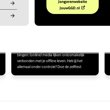
Jongerenwebsite
(Externe link)
JouwGGD.nl
Ben jij digitaal in balans?
Scrollen, liken, appen, swipen, gamen en
Lees meer over Ben jij digitaal in balans?
(Externe link)
Lee
(Ex
bingen: (online) media lijken onlosmakelijk
verbonden met je offline leven. Heb jij het
allemaal onder controle? Doe de zelftest