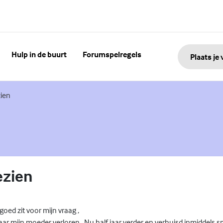
Hulp in de buurt
Forumspelregels
Plaats je
ien
zien
 goed zit voor mijn vraag ,
g jaar mijn moeder verloren . Nu half jaar verder en verhuisd inmiddels s