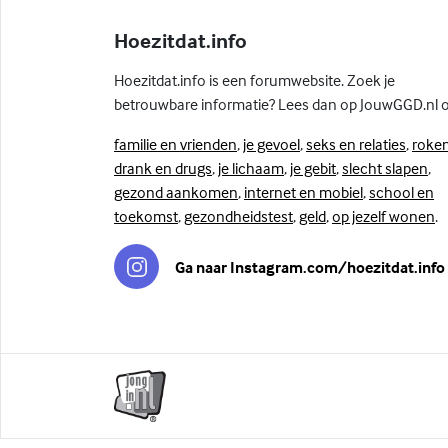
Hoezitdat.info
Hoezitdat.info is een forumwebsite. Zoek je
betrouwbare informatie? Lees dan op JouwGGD.nl 
familie en vrienden
,
je gevoel
,
seks en relaties
,
roken
drank en drugs
,
je lichaam
,
je gebit
,
slecht slapen
,
gezond aankomen
,
internet en mobiel
,
school en
toekomst
,
gezondheidstest
,
geld
,
op jezelf wonen
.
Ga naar Instagram.com/hoezitdat.info