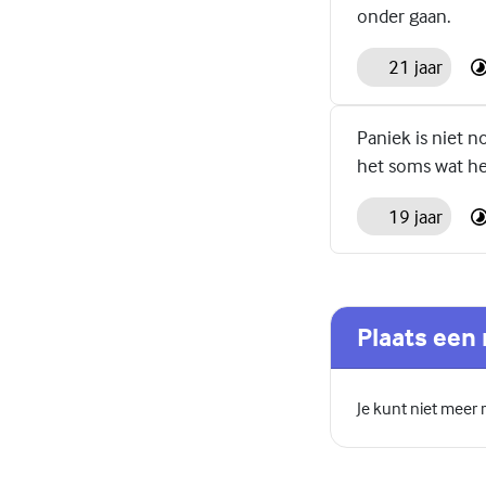
onder gaan.
21 jaar
Paniek is niet n
het soms wat he
19 jaar
Plaats een 
Je kunt niet meer