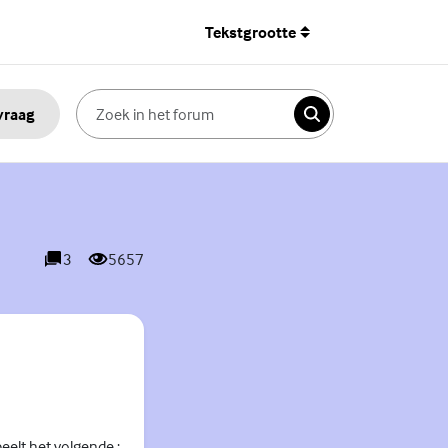
Tekstgrootte
 vraag
Zoeken
3
5657
reacties
weergaves
peelt het volgende :