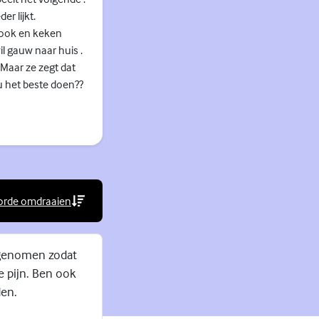
r lijkt.
j ook en keken
il gauw naar huis .
Maar ze zegt dat
nu het beste doen??
orde omdraaien
rne link)
h genomen zodat
e pijn. Ben ook
den.