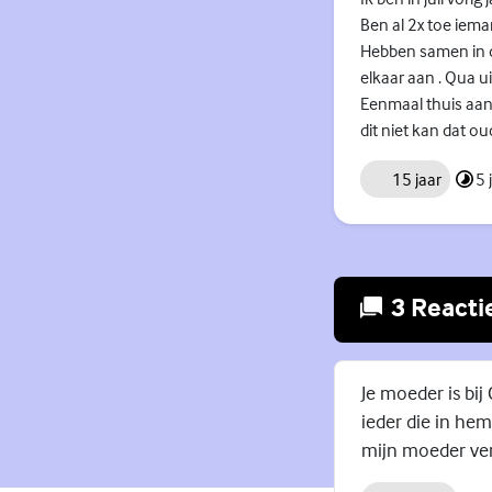
Ben al 2x toe iema
Hebben samen in de
elkaar aan . Qua ui
Eenmaal thuis aan
dit niet kan dat ou
15 jaar
5 
3 Reacti
Je moeder is bij
ieder die in hem
mijn moeder verl