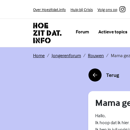
Skip to content
Volg ons op
Over Hoezitdat.info
Hulp bij Crisis
Instagram
Forum
Actieve topics
(Externe link)
(Externe link)
(Externe link)
Home
Jongerenforum
Rouwen
Mama gez
Terug
(Externe link)
Mama ge
Hallo,
Ik hoop dat ik hier
Ik ben in juli vori