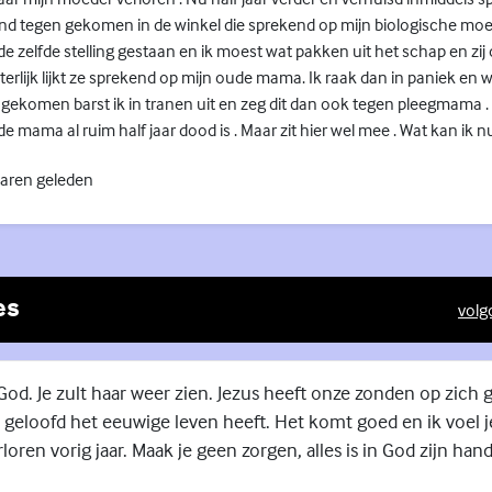
nd tegen gekomen in de winkel die sprekend op mijn biologische moede
 zelfde stelling gestaan en ik moest wat pakken uit het schap en zi
terlijk lijkt ze sprekend op mijn oude mama. Ik raak dan in paniek en w
gekomen barst ik in tranen uit en zeg dit dan ook tegen pleegmama . 
de mama al ruim half jaar dood is . Maar zit hier wel mee . Wat kan ik 
jaren geleden
es
volg
(Exte
 God. Je zult haar weer zien. Jezus heeft onze zonden op zic
 geloofd het eeuwige leven heeft. Het komt goed en ik voel j
oren vorig jaar. Maak je geen zorgen, alles is in God zijn han