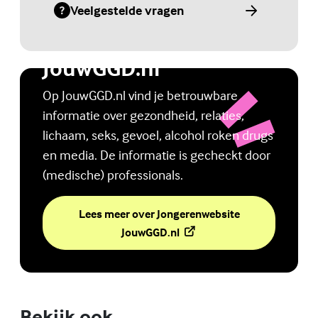
Veelgestelde vragen
(Externe link)
Jongerenwebsite
JouwGGD.nl
Op JouwGGD.nl vind je betrouwbare
informatie over gezondheid, relaties,
lichaam, seks, gevoel, alcohol roken drugs
en media. De informatie is gecheckt door
(medische) professionals.
Lees meer over Jongerenwebsite
(Externe link)
JouwGGD.nl
Bekijk ook
Online zelfhulptraining - Wie ben ik?