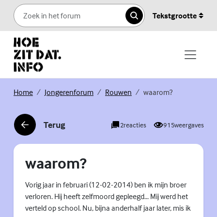
Skip to content
Tekstgrootte
Zoeken
(Externe link)
(Externe link)
(Externe link)
Home
Jongerenforum
Rouwen
waarom?
Terug
2
reacties
915
weergaves
(Externe link)
waarom?
Vorig jaar in februari (12-02-2014) ben ik mijn broer
verloren. Hij heeft zelfmoord gepleegd... Mij werd het
verteld op school. Nu, bijna anderhalf jaar later, mis ik