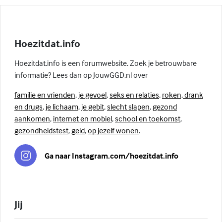
Hoezitdat.info
Hoezitdat.info is een forumwebsite. Zoek je betrouwbare
informatie? Lees dan op JouwGGD.nl over
familie en vrienden
,
je gevoel
,
seks en relaties
,
roken, drank
en drugs
,
je lichaam
,
je gebit
,
slecht slapen
,
gezond
aankomen
,
internet en mobiel
,
school en toekomst
,
gezondheidstest
,
geld
,
op jezelf wonen
.
Ga naar Instagram.com/hoezitdat.info
Jij