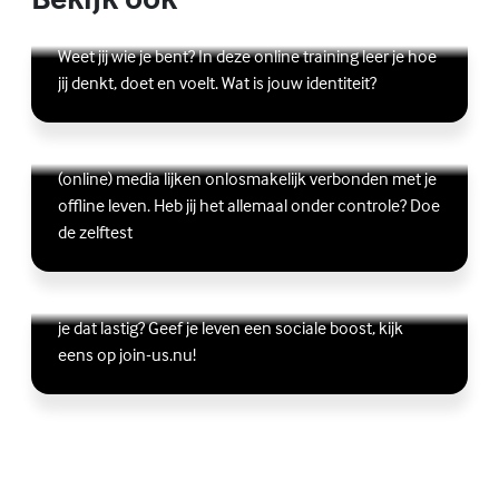
Lees meer over Online zelfhulptraining - Wie ben ik?
(Externe link)
Weet jij wie je bent? In deze online training leer je hoe
jij denkt, doet en voelt. Wat is jouw identiteit?
Ben jij digitaal in balans?
Scrollen, liken, appen, swipen, gamen en bingen:
Lees meer over Ben jij digitaal in balans?
(Externe link)
(online) media lijken onlosmakelijk verbonden met je
offline leven. Heb jij het allemaal onder controle? Doe
de zelftest
Vriendschap
Wil je graag andere jongeren ontmoeten, maar vind
Lees meer over Vriendschap
(Externe link)
je dat lastig? Geef je leven een sociale boost, kijk
eens op join-us.nu!