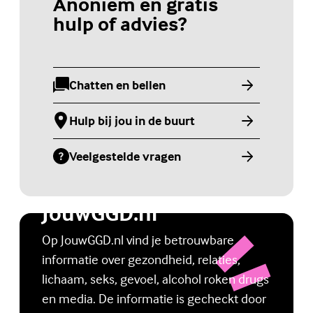
Anoniem en gratis
hulp of advies?
Chatten en bellen
(Externe link)
Hulp bij jou in de buurt
(Externe link)
Veelgestelde vragen
(Externe link)
Jongerenwebsite
JouwGGD.nl
Op JouwGGD.nl vind je betrouwbare
informatie over gezondheid, relaties,
lichaam, seks, gevoel, alcohol roken drugs
en media. De informatie is gecheckt door