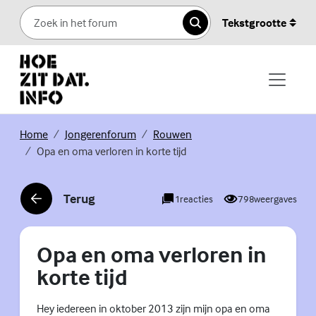
Skip to content
Tekstgrootte
Zoeken
(Externe link)
(Externe link)
(Externe link)
Home
Jongerenforum
Rouwen
Opa en oma verloren in korte tijd
Terug
1
reacties
798
weergaves
(Externe link)
Opa en oma verloren in
korte tijd
Hey iedereen in oktober 2013 zijn mijn opa en oma