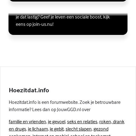
Vriendschap
Wil je graag andere jongeren ontmoeten, maar vind
Lees meer over Vriendschap
(Externe link)
je dat lastig? Geef je leven een sociale boost, kijk
eens op join-us.nu!
Hoezitdat.info
Hoezitdat.info is een forumwebsite. Zoek je betrouwbare
informatie? Lees dan op JouwGGD.nl over
familie en vrienden
,
je gevoel
,
seks en relaties
,
roken, drank
en drugs
,
je lichaam
,
je gebit
,
slecht slapen
,
gezond
aankomen
,
internet en mobiel
,
school en toekomst
,