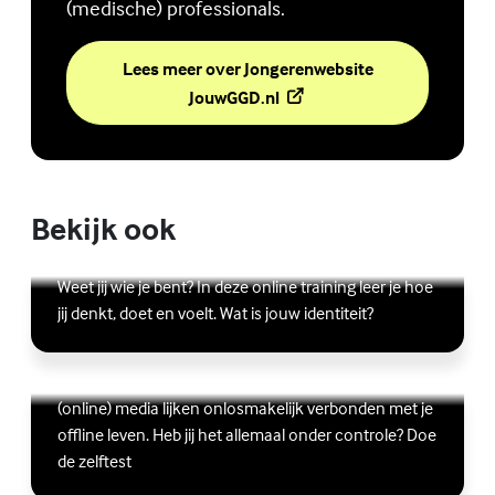
(medische) professionals.
Lees meer over Jongerenwebsite
(Externe link)
JouwGGD.nl
Bekijk ook
Online zelfhulptraining - Wie ben ik?
Lees meer over Online zelfhulptraining - Wie ben ik?
(Externe link)
Weet jij wie je bent? In deze online training leer je hoe
jij denkt, doet en voelt. Wat is jouw identiteit?
Ben jij digitaal in balans?
Scrollen, liken, appen, swipen, gamen en bingen:
Lees meer over Ben jij digitaal in balans?
(Externe link)
(online) media lijken onlosmakelijk verbonden met je
offline leven. Heb jij het allemaal onder controle? Doe
de zelftest